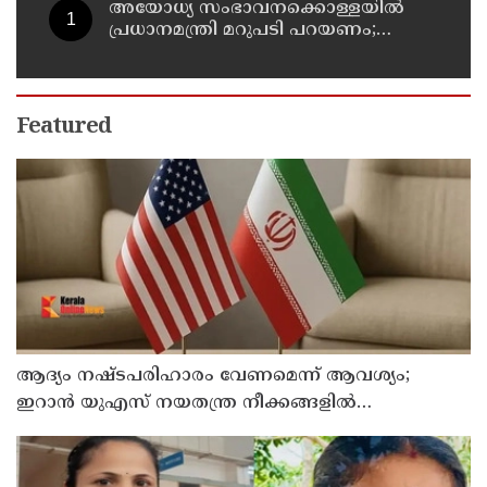
അയോധ്യ സംഭാവനക്കൊള്ളയില്‍
പ്രധാനമന്ത്രി മറുപടി പറയണം;
രാമനില്‍ വിശ്വസിക്കുന്ന
സാധാരണക്കാര്‍
ആശങ്കാകുലരാണെന്ന് ഖാര്‍ഗെ
Featured
ആദ്യം നഷ്ടപരിഹാരം വേണമെന്ന് ആവശ്യം;
ഇറാന്‍ യുഎസ് നയതന്ത്ര നീക്കങ്ങളില്‍
അനിശ്ചിതത്വം