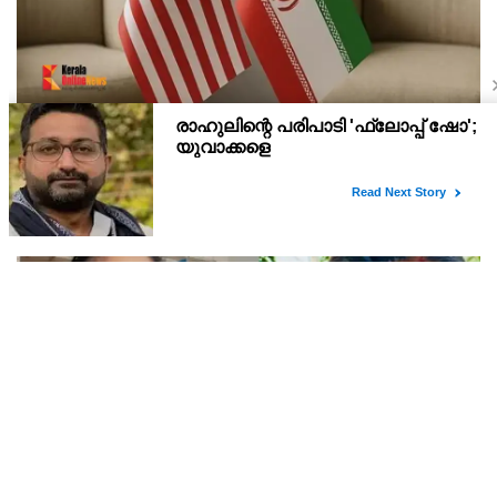
ആദ്യം നഷ്ടപരിഹാരം വേണമെന്ന് ആവശ്യം;
ഇറാന്‍ യുഎസ് നയതന്ത്ര നീക്കങ്ങളില്‍
അനിശ്ചിതത്വം
നിലവില്‍ മസ്‌കറ്റും ടെഹ്റാനും തമ്മില്‍ നടക്കുന്ന ചര്‍ച്ചകള്‍,
ഇറാനും അമേരിക്കയും തമ്മില്‍ ഭാവിയില്‍ സാധ്യമായേക്കാവുന്ന
നയതന്ത്ര സംഭാഷണങ്ങളുടെ പ്രാഥമിക ഘട്ടമായാണ് നിരീക്ഷകര്‍
കാണുന്നത്.
ഓഫീസില്‍ വെച്ച് എലിവിഷം കഴിച്ചു;