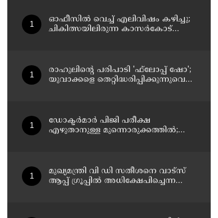
ഓഫീസില്‍ വെച്ച് എലിവിഷം കഴിച്ചു;
ചികിത്സയിലിരുന്ന കാസര്‍കോട്
കളക്ടറേറ്റിലെ സീനിയര്‍ ക്ലര്‍ക്ക് മരിച്ചു
രാഹുലിന്റെ പരിപാടി 'ഫ്‌ലോപ്പ് ഷോ';
യുവാക്കളെ തെറ്റിദ്ധരിപ്പിക്കുന്നുവെന്ന്
യുപി മന്ത്രി ഡാനിഷ് അന്‍സാരി
ഡോക്ടര്‍മാര്‍ പിജി പരീക്ഷ
എഴുതാനുള്ള മുന്നൊരുക്കത്തില്‍;
കാസര്‍കോട് പാണത്തൂര്‍
കുടുംബാരോഗ്യ കേന്ദ്രം അടച്ചുപൂട്ടി
മുഖ്യമന്ത്രി വി ഡി സതീശനെ വാട്‌സ്
ആപ്പ് ഗ്രൂപ്പില്‍ അധിക്ഷേപിച്ചെന്ന
പരാതി; കാലടി സ്വദേശിക്ക് എതിരെ
കേസ്