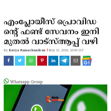
KOZHIKODE
WAYANAD
എംപ്ലോയീസ് പ്രൊവിഡ
KANNUR
ന്റെ് ഫണ്ട് സേവനം ഇനി
KASARAGOD
മുതൽ വാട്സ്ആപ്പ് വഴി
By
Kavya Ramachandran
May 25, 2026, 20:00 IST
Whatsapp Group