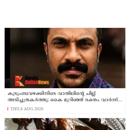
കുടുംബവഴക്കിനിടെ വാതിലിന്റെ ചില്ല്
അടിച്ചുതകര്‍ത്തു; കൈ മുറിഞ്ഞ് രക്തം വാര്‍ന്ന്
49-കാരന് ദാരുണാന്ത്യം
THU,6 AUG 2026