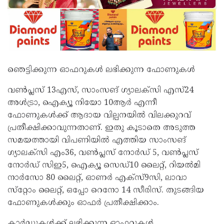
ഞെട്ടിക്കുന്ന ഓഫറുകൾ ലഭിക്കുന്ന ഫോണുകൾ
വൺപ്ലസ് 13എസ്, സാംസങ് ഗ്യാലക്‌സി എസ്24
അൾട്രാ, ഐക്യൂ നിയോ 10ആർ എന്നീ
ഫോണുകൾക്ക് ആദായ വില്പനയിൽ വിലക്കുറവ്
പ്രതീക്ഷിക്കാവുന്നതാണ്. ഇതു കൂടാതെ അടുത്ത
സമയത്തായി വിപണിയിൽ എത്തിയ സാംസങ്
ഗ്യാലക്‌സി എം36, വൺപ്ലസ് നോർഡ് 5, വൺപ്ലസ്
നോർഡ് സിഇ5, ഐക്യൂ സെഡ്10 ലൈറ്റ്, റിയൽമി
നാർസോ 80 ലൈറ്റ്, ഓണർ എക്‌സ്9സി, ലാവാ
സ്‌റ്റോം ലൈറ്റ്, ഒപ്പോ റെനോ 14 സീരിസ്. തുടങ്ങിയ
ഫോണുകൾക്കും ഓഫർ പ്രതീക്ഷിക്കാം.
കാർഡുകൾക്ക് ലഭിക്കുന്ന ഓഫറുകൾ