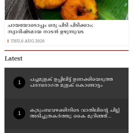
ചായയോടൊപ്പം ഒരു പിടി പിടിക്കാം;
സ്വാദിഷ്ടമായ നാടൻ ഉഴുന്നുവട
THU,6 AUG 2026
Latest
പച്ചമുളക് ഉപ്പിലിട്ട് ഉണക്കിയെടുത്ത
പരമ്പരാഗത മുളക് കൊണ്ടാട്ടം
കുടുംബവഴക്കിനിടെ വാതിലിന്റെ ചില്ല്
അടിച്ചുതകര്‍ത്തു; കൈ മുറിഞ്ഞ്
രക്തം വാര്‍ന്ന് 49-കാരന്
ദാരുണാന്ത്യം