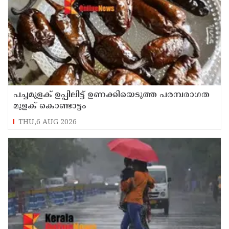
പച്ചമുളക് ഉപ്പിലിട്ട് ഉണക്കിയെടുത്ത പരമ്പരാഗത
മുളക് കൊണ്ടാട്ടം
THU,6 AUG 2026