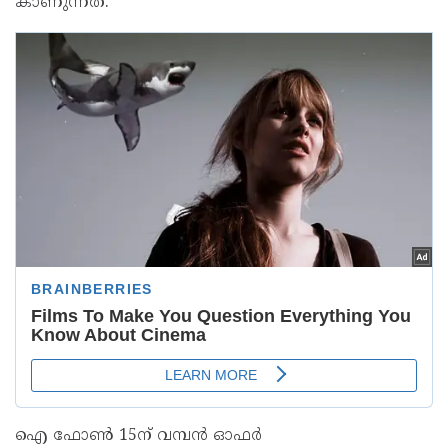
കാണുന്നത്.
ഐ ഫോൺ 15ന് വമ്പൻ ഓഫർ