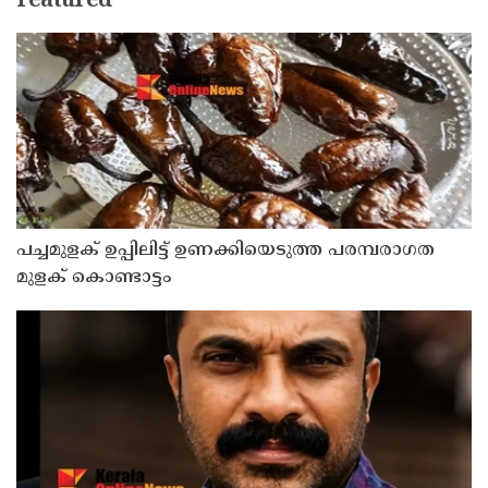
Featured
പച്ചമുളക് ഉപ്പിലിട്ട് ഉണക്കിയെടുത്ത പരമ്പരാഗത
മുളക് കൊണ്ടാട്ടം