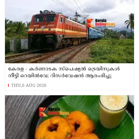
കേരള - കര്‍ണാടക സ്പെഷ്യല്‍ ട്രെയിനുകള്‍
നീട്ടി റെയില്‍വേ; റിസര്‍വേഷൻ ആരംഭിച്ചു
THU,6 AUG 2026