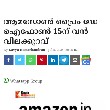
KOZHIKODE
WAYANAD
ആമസോൺ പ്രൈം ഡേ
KANNUR
ഐഫോൺ 15ന് വൻ
KASARAGOD
വിലക്കുറവ്
By
Kavya Ramachandran
Jul 5, 2025, 20:05 IST
Whatsapp Group