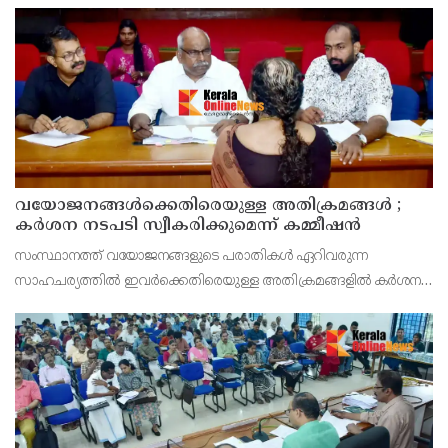
സമർപ്പിക്കുമെന്ന് അഡ്വ.ടി ഒ മോഹനൻ എംഎൽഎ അറിയിച്ചു.
ഡിപ്പോയ്ക്ക് നാല് ഏക്കറിൽ അധികം വരുന്ന സ്ഥലമുണ്ട്
വയോജനങ്ങൾക്കെതിരെയുള്ള അതിക്രമങ്ങൾ ;
കർശന നടപടി സ്വീകരിക്കുമെന്ന് കമ്മീഷൻ
സംസ്ഥാനത്ത് വയോജനങ്ങളുടെ പരാതികൾ ഏറിവരുന്ന
സാഹചര്യത്തിൽ ഇവർക്കെതിരെയുള്ള അതിക്രമങ്ങളിൽ കർശന
നടപടി സ്വീകരിക്കുമെന്ന് വയോജന കമ്മീഷൻ ചെയർമാൻ അഡ്വ.
കെ. സോമപ്രസാദ്.