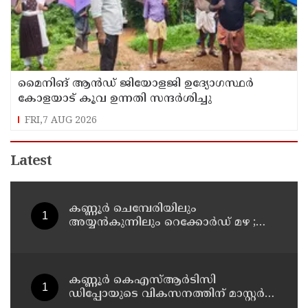
മൈനിങ് ആൻഡ്​ ജിയോളജി ഉദ്യോഗസ്ഥർ
കോളയാട് കൂവ ഉന്നതി സന്ദർശിച്ചു
FRI,7 AUG 2026
Latest
കണ്ണൂർ ചെമ്പേരിയിലും
അയ്യൻകുന്നിലും റെക്കോർഡ് മഴ ;
ഉദയഗിരിയിൽ നേരിയ ഉരുൾപൊട്ടൽ;
13 പേരെ ക്യാമ്പിലേക്ക് മാറ്റി
കണ്ണൂർ കെഎസ്ആർടിസി
ഡിപ്പോയുടെ വികസനത്തിന് മാസ്റ്റർ
പ്ലാൻ തയ്യാറാക്കി സമർപ്പിക്കും : ടി ഒ