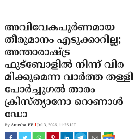
KOZHIKODE
WAYANAD
അവിവേകപൂര്‍ണമായ
KANNUR
തീരുമാനം എടുക്കാറില്ല;
KASARAGOD
അന്താരാഷ്ട്ര
ഫുട്ബോളില്‍ നിന്ന് വിര
മിക്കുമെന്ന വാർത്ത തള്ളി
പോർച്ചുഗൽ താരം
ക്രിസ്ത്യാനോ റൊണാൾ
ഡോ
By
Anusha PV
Jul 3, 2026, 11:36 IST