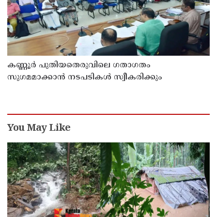
കണ്ണൂർ പുതിയതെരുവിലെ ഗതാഗതം
സുഗമമാക്കാന്‍ നടപടികള്‍ സ്വീകരിക്കും
You May Like