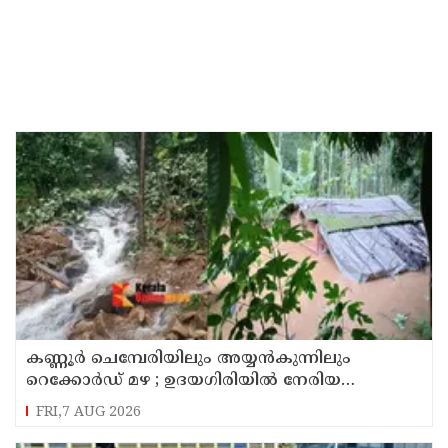
കണ്ണൂർ ചെമ്പേരിയിലും അയ്യൻകുന്നിലും
റെക്കോർഡ് മഴ ; ഉദയഗിരിയിൽ നേരിയ
ഉരുൾപൊട്ടൽ; 13 പേരെ ക്യാമ്പിലേക്ക് മാറ്റി
FRI,7 AUG 2026