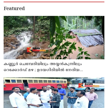
Featured
കണ്ണൂർ ചെമ്പേരിയിലും അയ്യൻകുന്നിലും
റെക്കോർഡ് മഴ ; ഉദയഗിരിയിൽ നേരിയ
ഉരുൾപൊട്ടൽ; 13 പേരെ ക്യാമ്പിലേക്ക് മാറ്റി