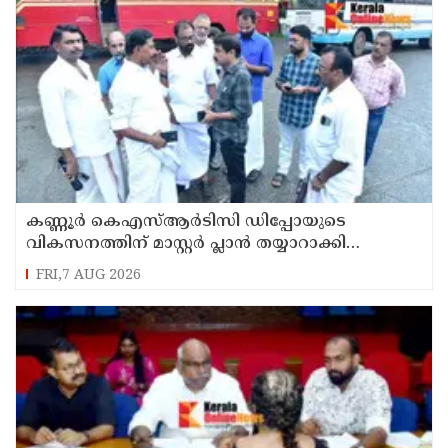
കണ്ണൂർ കെഎസ്ആർടിസി ഡിപ്പോയുടെ
വികസനത്തിന് മാസ്റ്റർ പ്ലാൻ തയ്യാറാക്കി
സമർപ്പിക്കും : ടി ഒ മോഹനൻ എം എൽ എ
FRI,7 AUG 2026