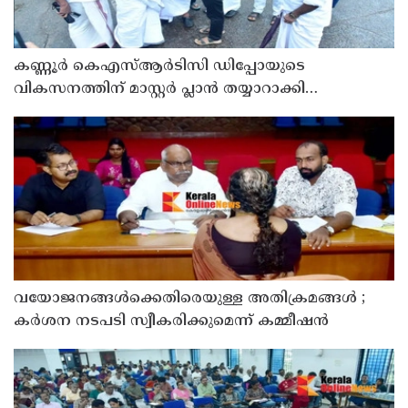
കണ്ണൂർ കെഎസ്ആർടിസി ഡിപ്പോയുടെ
വികസനത്തിന് മാസ്റ്റർ പ്ലാൻ തയ്യാറാക്കി
സമർപ്പിക്കും : ടി ഒ മോഹനൻ എം എൽ എ
വയോജനങ്ങൾക്കെതിരെയുള്ള അതിക്രമങ്ങൾ ;
കർശന നടപടി സ്വീകരിക്കുമെന്ന് കമ്മീഷൻ