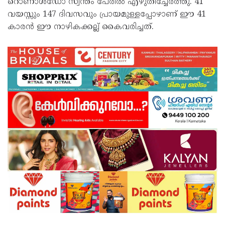
റൊണാള്‍ഡോ സ്വന്തം പേരില്‍ എഴുതിച്ചേര്‍ത്തു. 41
വയസ്സും 147 ദിവസവും പ്രായമുള്ളപ്പോഴാണ് ഈ 41
കാരന്‍ ഈ നാഴികക്കല്ല് കൈവരിച്ചത്.