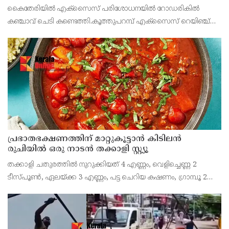
കൈതേരിയിൽ എക്സൈസ് പരിശോധനയിൽ റോഡരികിൽ
കഞ്ചാവ് ചെടി കണ്ടെത്തി.കൂത്തുപറമ്പ് എക്സൈസ് റെയിഞ്ച്
ഇൻസ്പെക്ടർ കെ. ശശിയുടെ നേതൃത്വത്തിൽ ഇന്ന് രാവിലെ
നടത്തിയ
പ്രഭാതഭക്ഷണത്തിന് മാറ്റുകൂട്ടാൻ കിടിലൻ
രുചിയിൽ ഒരു നാടൻ തക്കാളി സ്റ്റ്യൂ
തക്കാളി ചതുരത്തിൽ നുറുക്കിയത് 4 എണ്ണം, വെളിച്ചെണ്ണ 2
ടീസ്പൂൺ, ഏലയ്ക്ക 3 എണ്ണം, പട്ട ചെറിയ കഷണം, ഗ്രാമ്പൂ 2
എണ്ണം, കടുക് അര ടീസ്പൂൺ, സവാള അരിഞ്ഞത് ഒരെണ്ണം,
ചുവന്ന മുളക് 2 എണ്ണം