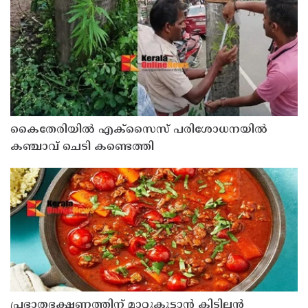
കൈതേരിയിൽ എക്സൈസ് പരിശോധനയിൽ
കഞ്ചാവ് ചെടി കണ്ടെത്തി
പ്രഭാതഭക്ഷണത്തിന് മാറ്റുകൂട്ടാൻ കിടിലൻ