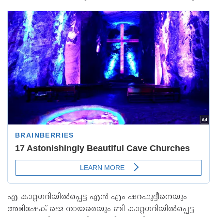
എ കാറ്റഗറിയിൽപ്പെട്ട എൻ എം ഷറഫുദ്ദീനെയും
അഭിഷേക് ജെ നായരെയും ബി കാറ്റഗറിയിൽപ്പെട്ട