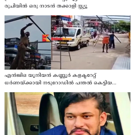
രുചിയിൽ ഒരു നാടൻ തക്കാളി സ്റ്റ്യൂ
എൻജിഒ യൂനിയൻ കണ്ണൂർ കളക്ടറേറ്റ്
ധർണയ്ക്കായി നടുറോഡിൽ പന്തൽ കെട്ടിയ
പൊലീസ് എത്തി അഴിപ്പിച്ചു