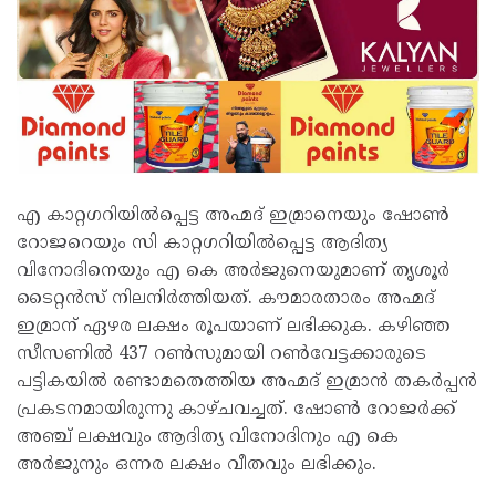
എ കാറ്റഗറിയിൽപ്പെട്ട അഹ്മദ് ഇമ്രാനെയും ഷോൺ
റോജറെയും സി കാറ്റഗറിയിൽപ്പെട്ട ആദിത്യ
വിനോദിനെയും എ കെ അർജുനെയുമാണ് തൃശൂർ
ടൈറ്റൻസ് നിലനിർത്തിയത്. കൗമാരതാരം അഹ്മദ്
ഇമ്രാന് ഏഴര ലക്ഷം രൂപയാണ് ലഭിക്കുക. കഴിഞ്ഞ
സീസണിൽ 437 റൺസുമായി റൺവേട്ടക്കാരുടെ
പട്ടികയിൽ രണ്ടാമതെത്തിയ അഹ്മദ് ഇമ്രാൻ തകർപ്പൻ
പ്രകടനമായിരുന്നു കാഴ്ചവച്ചത്. ഷോൺ റോജർക്ക്
അഞ്ച് ലക്ഷവും ആദിത്യ വിനോദിനും എ കെ
അർജുനും ഒന്നര ലക്ഷം വീതവും ലഭിക്കും.