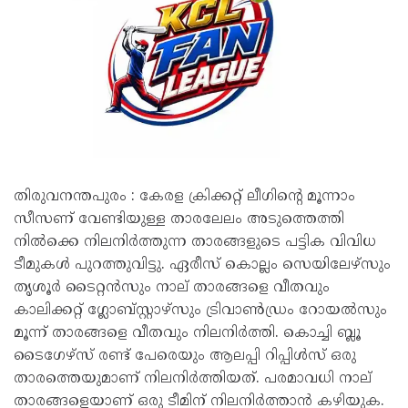
തിരുവനന്തപുരം : കേരള ക്രിക്കറ്റ് ലീഗിന്റെ മൂന്നാം
സീസണ് വേണ്ടിയുള്ള താരലേലം അടുത്തെത്തി
നിൽക്കെ നിലനിർത്തുന്ന താരങ്ങളുടെ പട്ടിക വിവിധ
ടീമുകൾ പുറത്തുവിട്ടു. ഏരീസ് കൊല്ലം സെയിലേഴ്സും
തൃശൂർ ടൈറ്റൻസും നാല് താരങ്ങളെ വീതവും
കാലിക്കറ്റ് ഗ്ലോബ്സ്റ്റാഴ്സും ട്രിവാൺഡ്രം റോയൽസും
മൂന്ന് താരങ്ങളെ വീതവും നിലനിർത്തി. കൊച്ചി ബ്ലൂ
ടൈഗേഴ്സ് രണ്ട് പേരെയും ആലപ്പി റിപ്പിൾസ് ഒരു
താരത്തെയുമാണ് നിലനിർത്തിയത്. പരമാവധി നാല്
താരങ്ങളെയാണ് ഒരു ടീമിന് നിലനിർത്താൻ കഴിയുക.