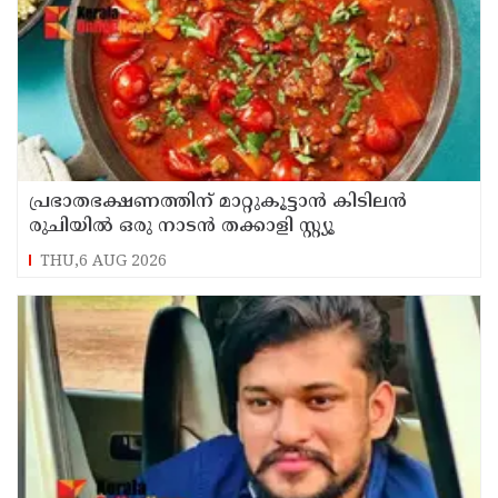
പ്രഭാതഭക്ഷണത്തിന് മാറ്റുകൂട്ടാൻ കിടിലൻ
രുചിയിൽ ഒരു നാടൻ തക്കാളി സ്റ്റ്യൂ
THU,6 AUG 2026