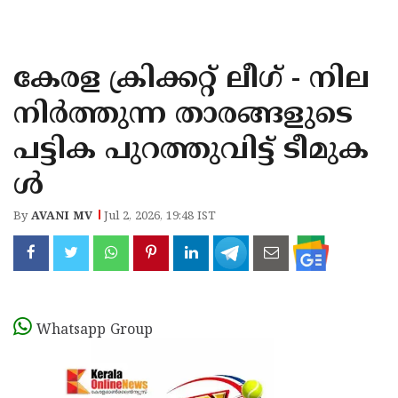
KOZHIKODE
WAYANAD
കേരള ക്രിക്കറ്റ് ലീഗ് - നില
KANNUR
നിർത്തുന്ന താരങ്ങളുടെ
KASARAGOD
പട്ടിക പുറത്തുവിട്ട് ടീമുക
ൾ
By
AVANI MV
Jul 2, 2026, 19:48 IST
Whatsapp Group