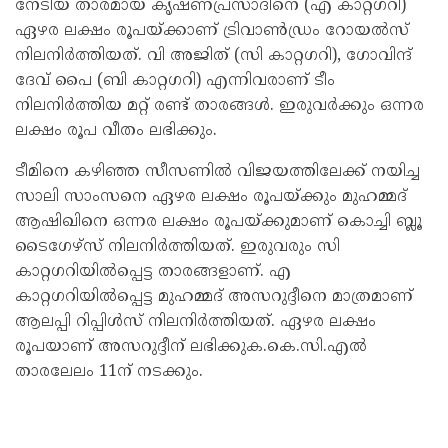
നേടിയ താരമായ കൃഷ്ണപ്രസാദിനെ (എ കാറ്റഗറി)
ഏഴര ലക്ഷം രൂപയ്ക്കാണ് ട്രിവാൺഡ്രം റോയൽസ്
നിലനിർത്തിയത്. വി അജിത് (സി കാറ്റഗറി), ഗോവിന്ദ്
ദേവ് പൈ (ബി കാറ്റഗറി) എന്നിവരാണ് ടീം
നിലനിർത്തിയ മറ്റ് രണ്ട് താരങ്ങൾ. ഇരുവർക്കും ഒന്നര
ലക്ഷം രൂപ വീതം ലഭിക്കും.
ടീമിനെ കഴിഞ്ഞ സീസണിൽ വിജയത്തിലേക്ക് നയിച്ച
സാലി സാംസനെ ഏഴര ലക്ഷം രൂപയ്ക്കും മുഹമ്മദ്
ആഷിഖിനെ ഒന്നര ലക്ഷം രൂപയ്ക്കുമാണ് കൊച്ചി ബ്ലൂ
ടൈഗേഴ്സ് നിലനിർത്തിയത്. ഇരുവരും സി
കാറ്റഗറിയിൽപ്പെട്ട താരങ്ങളാണ്. എ
കാറ്റഗറിയിൽപ്പെട്ട മുഹമ്മദ് അസറുദ്ദീനെ മാത്രമാണ്
ആലപ്പി റിപ്പിൾസ് നിലനിർത്തിയത്. ഏഴര ലക്ഷം
രൂപയാണ് അസറുദ്ദീന് ലഭിക്കുക.കെ.സി.എൽ
താരലേലം 11ന് നടക്കും.