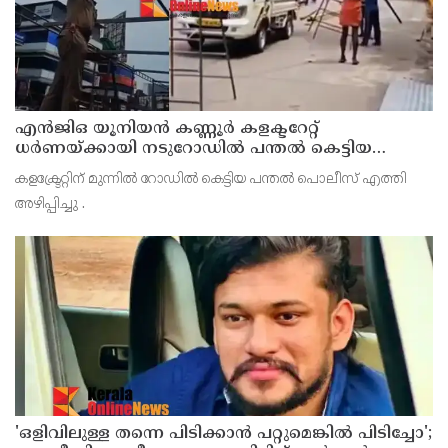
എൻജിഒ യൂനിയൻ കണ്ണൂർ കളക്ടറേറ്റ്
ധർണയ്ക്കായി നടുറോഡിൽ പന്തൽ കെട്ടിയ
പൊലീസ് എത്തി അഴിപ്പിച്ചു
കളക്ട്രേറ്റിന് മുന്നിൽ റോഡിൽ കെട്ടിയ പന്തൽ പൊലീസ് എത്തി
അഴിപ്പിച്ചു .
'ഒളിവിലുള്ള തന്നെ പിടിക്കാൻ പറ്റുമെങ്കിൽ പിടിച്ചോ';