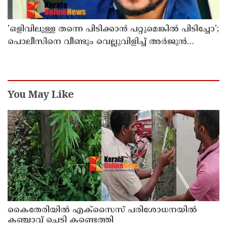
'ഒളിവിലുള്ള തന്നെ പിടിക്കാൻ പറ്റുമെങ്കിൽ പിടിച്ചോ';
പൊലീസിനെ വീണ്ടും വെല്ലുവിളിച്ച് അർജുൻ
ആയങ്കി
You May Like
കൈതേരിയിൽ എക്സൈസ് പരിശോധനയിൽ
കഞ്ചാവ് ചെടി കണ്ടെത്തി