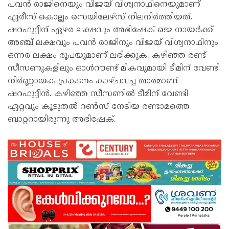
പവൻ രാജിനെയും വിജയ് വിശ്വനാഥിനെയുമാണ്
ഏരീസ് കൊല്ലം സെയിലേഴ്സ് നിലനിർത്തിയത്.
ഷറഫുദ്ദീന് ഏഴര ലക്ഷവും അഭിഷേക് ജെ നായർക്ക്
അഞ്ച് ലക്ഷവും പവൻ രാജിനും വിജയ് വിശ്വനാഥിനും
ഒന്നര ലക്ഷം രൂപയുമാണ് ലഭിക്കുക. കഴിഞ്ഞ രണ്ട്
സീസണുകളിലും ഓൾറൗണ്ട് മികവുമായി ടീമിന് വേണ്ടി
നിർണ്ണായക പ്രകടനം കാഴ്ചവച്ച താരമാണ്
ഷറഫുദ്ദീൻ. കഴിഞ്ഞ സീസണിൽ ടീമിന് വേണ്ടി
ഏറ്റവും കൂടുതൽ റൺസ് നേടിയ രണ്ടാമത്തെ
ബാറ്ററായിരുന്നു അഭിഷേക്.