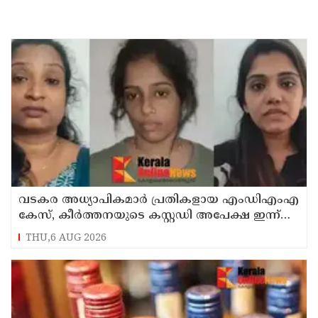
വടകര അധ്യാപികമാർ പ്രതികളായ എംഡിഎംഎ
കേസ്, കീർത്തനയുടെ കസ്റ്റഡി അപേക്ഷ ഇന്ന്
പരിഗണിക്കും
THU,6 AUG 2026