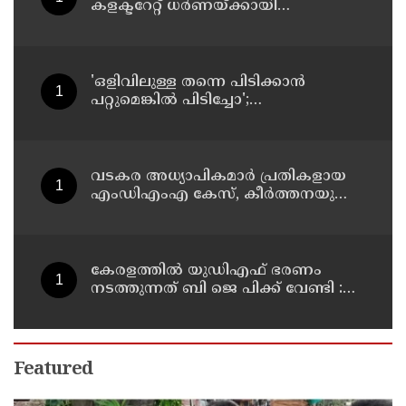
കളക്ടറേറ്റ് ധർണയ്ക്കായി
നടുറോഡിൽ പന്തൽ കെട്ടിയ
പൊലീസ് എത്തി അഴിപ്പിച്ചു
'ഒളിവിലുള്ള തന്നെ പിടിക്കാൻ
പറ്റുമെങ്കിൽ പിടിച്ചോ';
പൊലീസിനെ വീണ്ടും
വെല്ലുവിളിച്ച് അർജുൻ ആയങ്കി
വടകര അധ്യാപികമാർ പ്രതികളായ
എംഡിഎംഎ കേസ്, കീർത്തനയുടെ
കസ്റ്റഡി അപേക്ഷ ഇന്ന് പരിഗണിക്കും
കേരളത്തിൽ യുഡിഎഫ് ഭരണം
നടത്തുന്നത് ബി ജെ പിക്ക് വേണ്ടി :പി
രാജീവ്​
Featured