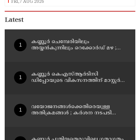
FRI,7 AUG 2026
Latest
കണ്ണൂർ ചെമ്പേരിയിലും
അയ്യൻകുന്നിലും റെക്കോർഡ് മഴ ;
ഉദയഗിരിയിൽ നേരിയ ഉരുൾപൊട്ടൽ;
13 പേരെ ക്യാമ്പിലേക്ക് മാറ്റി
കണ്ണൂർ കെഎസ്ആർടിസി
ഡിപ്പോയുടെ വികസനത്തിന് മാസ്റ്റർ
പ്ലാൻ തയ്യാറാക്കി സമർപ്പിക്കും : ടി ഒ
മോഹനൻ എം എൽ എ
വയോജനങ്ങൾക്കെതിരെയുള്ള
അതിക്രമങ്ങൾ ; കർശന നടപടി
സ്വീകരിക്കുമെന്ന് കമ്മീഷൻ
കണ്ണൂർ പുതിയതെരുവിലെ ഗതാഗതം