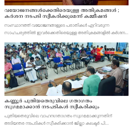
വയോജനങ്ങൾക്കെതിരെയുള്ള അതിക്രമങ്ങൾ ;
കർശന നടപടി സ്വീകരിക്കുമെന്ന് കമ്മീഷൻ
സംസ്ഥാനത്ത് വയോജനങ്ങളുടെ പരാതികൾ ഏറിവരുന്ന
സാഹചര്യത്തിൽ ഇവർക്കെതിരെയുള്ള അതിക്രമങ്ങളിൽ കർശന
നടപടി സ്വീകരിക്കുമെന്ന് വയോജന കമ്മീഷൻ ചെയർമാൻ അഡ്വ.
കെ. സോമപ്രസാദ്.
കണ്ണൂർ പുതിയതെരുവിലെ ഗതാഗതം
സുഗമമാക്കാന്‍ നടപടികള്‍ സ്വീകരിക്കും
പുതിയതെരുവിലെ വാഹനഗതാഗതം സുഗമമാക്കുന്നതിന്
അടിയന്തര നടപടികള്‍ സ്വീകരിക്കാന്‍ ജില്ലാ കലക്ടര്‍ പി
വിഷ്ണുരാജിന്റെ നേതൃത്വത്തില്‍ ചേര്‍ന്ന യോഗത്തില്‍ തീരുമാനം.