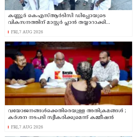
കണ്ണൂർ കെഎസ്ആർടിസി ഡിപ്പോയുടെ
വികസനത്തിന് മാസ്റ്റർ പ്ലാൻ തയ്യാറാക്കി
സമർപ്പിക്കും : ടി ഒ മോഹനൻ എം എൽ എ
FRI,7 AUG 2026
വയോജനങ്ങൾക്കെതിരെയുള്ള അതിക്രമങ്ങൾ ;
കർശന നടപടി സ്വീകരിക്കുമെന്ന് കമ്മീഷൻ
FRI,7 AUG 2026