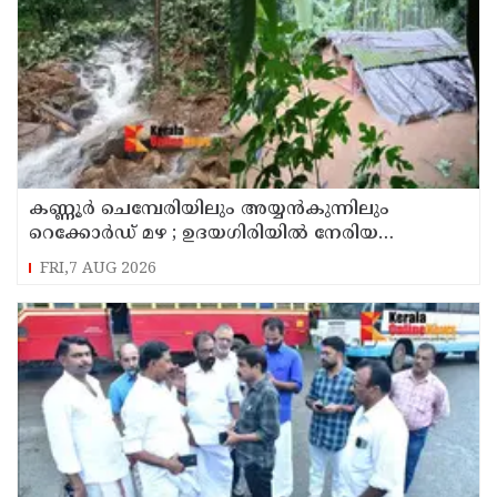
കണ്ണൂർ ചെമ്പേരിയിലും അയ്യൻകുന്നിലും
റെക്കോർഡ് മഴ ; ഉദയഗിരിയിൽ നേരിയ
ഉരുൾപൊട്ടൽ; 13 പേരെ ക്യാമ്പിലേക്ക് മാറ്റി
FRI,7 AUG 2026