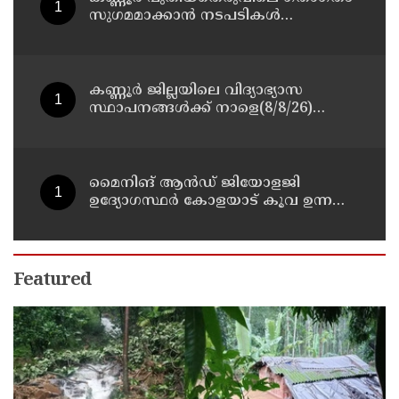
സുഗമമാക്കാന്‍ നടപടികള്‍
സ്വീകരിക്കും
കണ്ണൂർ ജില്ലയിലെ വിദ്യാഭ്യാസ
സ്ഥാപനങ്ങള്‍ക്ക് നാളെ(8/8/26)
അവധി പ്രഖ്യാപിച്ചു
മൈനിങ് ആൻഡ്​ ജിയോളജി
ഉദ്യോഗസ്ഥർ കോളയാട് കൂവ ഉന്നതി
സന്ദർശിച്ചു
Featured