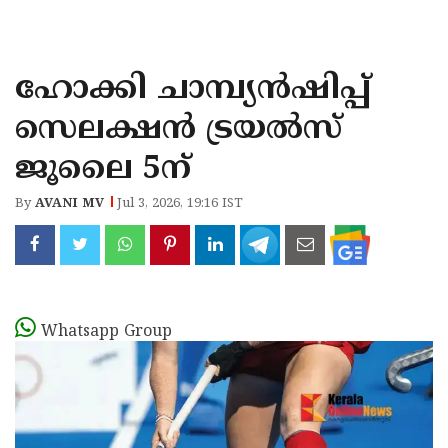
KOZHIKODE
WAYANAD
ഹോക്കി ചാമ്പ്യൻഷിപ്പ്
KANNUR
സെലക്ഷൻ ട്രയൽസ്
KASARAGOD
ജൂലൈ 5ന്
By
AVANI MV
Jul 3, 2026, 19:16 IST
Whatsapp Group