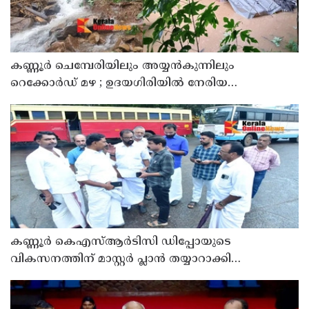
കണ്ണൂർ ചെമ്പേരിയിലും അയ്യൻകുന്നിലും
റെക്കോർഡ് മഴ ; ഉദയഗിരിയിൽ നേരിയ
ഉരുൾപൊട്ടൽ; 13 പേരെ ക്യാമ്പിലേക്ക് മാറ്റി
കണ്ണൂർ കെഎസ്ആർടിസി ഡിപ്പോയുടെ
വികസനത്തിന് മാസ്റ്റർ പ്ലാൻ തയ്യാറാക്കി
സമർപ്പിക്കും : ടി ഒ മോഹനൻ എം എൽ എ