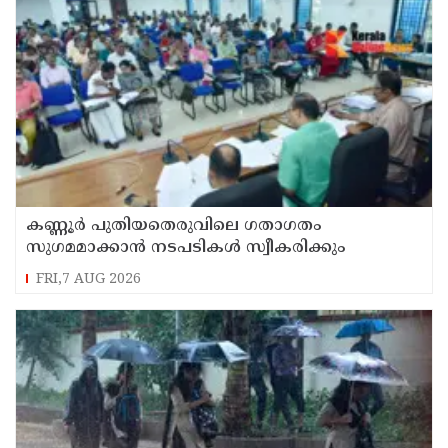
കണ്ണൂർ പുതിയതെരുവിലെ ഗതാഗതം
സുഗമമാക്കാന്‍ നടപടികള്‍ സ്വീകരിക്കും
FRI,7 AUG 2026