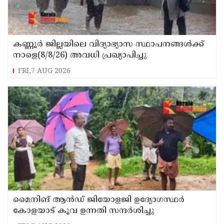
കണ്ണൂർ ജില്ലയിലെ വിദ്യാഭ്യാസ സ്ഥാപനങ്ങള്‍ക്ക്
നാളെ(8/8/26) അവധി പ്രഖ്യാപിച്ചു
FRI,7 AUG 2026
മൈനിങ് ആൻഡ്​ ജിയോളജി ഉദ്യോഗസ്ഥർ
കോളയാട് കൂവ ഉന്നതി സന്ദർശിച്ചു