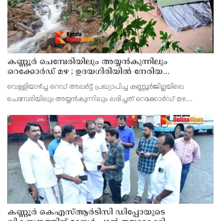
കണ്ണൂർ ചെമ്പേരിയിലും അയ്യൻകുന്നിലും
റെക്കോർഡ് മഴ ; ഉദയഗിരിയിൽ നേരിയ
ഉരുൾപൊട്ടൽ; 13 പേരെ ക്യാമ്പിലേക്ക് മാറ്റി
വെള്ളിയാഴ്ച്ച റെഡ് അലർട്ട് പ്രഖ്യാപിച്ച കണ്ണൂർജില്ലയിലെ
ചെമ്പേരിയിലും അയ്യൻകുന്നിലും ലഭിച്ചത് റെക്കോർഡ് മഴ.
രാവിലെ 8.30 മുതലുള്ള ഏഴ് മണിക്കൂറിൽ ചെമ്പേരിയിൽ ലഭിച്ച 96
മില്ലിമീറ്റർ മഴ ആ സമയം സംസ്ഥാനത്ത
കണ്ണൂർ കെഎസ്ആർടിസി ഡിപ്പോയുടെ