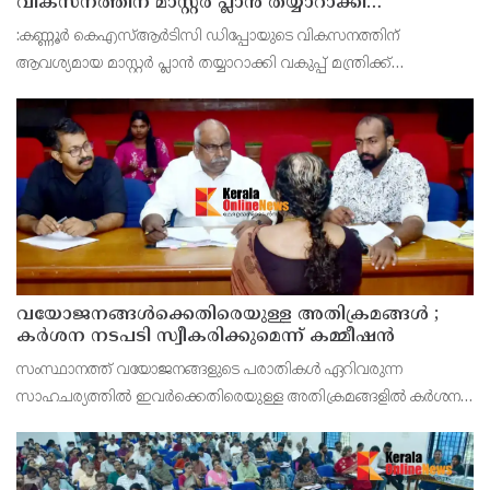
വികസനത്തിന് മാസ്റ്റർ പ്ലാൻ തയ്യാറാക്കി
സമർപ്പിക്കും : ടി ഒ മോഹനൻ എം എൽ എ
:കണ്ണൂർ കെഎസ്ആർടിസി ഡിപ്പോയുടെ വികസനത്തിന്
ആവശ്യമായ മാസ്റ്റർ പ്ലാൻ തയ്യാറാക്കി വകുപ്പ് മന്ത്രിക്ക്
സമർപ്പിക്കുമെന്ന് അഡ്വ.ടി ഒ മോഹനൻ എംഎൽഎ അറിയിച്ചു.
ഡിപ്പോയ്ക്ക് നാല് ഏക്കറിൽ അധികം വരുന്ന സ്ഥലമുണ്ട്
വയോജനങ്ങൾക്കെതിരെയുള്ള അതിക്രമങ്ങൾ ;
കർശന നടപടി സ്വീകരിക്കുമെന്ന് കമ്മീഷൻ
സംസ്ഥാനത്ത് വയോജനങ്ങളുടെ പരാതികൾ ഏറിവരുന്ന
സാഹചര്യത്തിൽ ഇവർക്കെതിരെയുള്ള അതിക്രമങ്ങളിൽ കർശന
നടപടി സ്വീകരിക്കുമെന്ന് വയോജന കമ്മീഷൻ ചെയർമാൻ അഡ്വ.
കെ. സോമപ്രസാദ്.