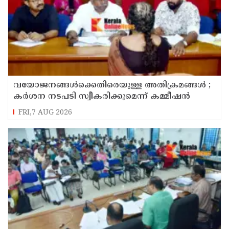
വയോജനങ്ങൾക്കെതിരെയുള്ള അതിക്രമങ്ങൾ ;
കർശന നടപടി സ്വീകരിക്കുമെന്ന് കമ്മീഷൻ
FRI,7 AUG 2026