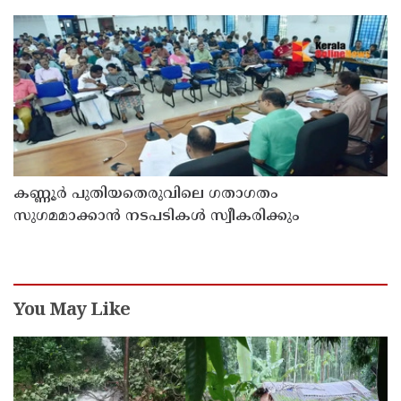
കണ്ണൂർ പുതിയതെരുവിലെ ഗതാഗതം
സുഗമമാക്കാന്‍ നടപടികള്‍ സ്വീകരിക്കും
You May Like