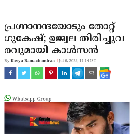
KOZHIKODE
WAYANAD
പ്ര​ഗ്നാനന്ദയോടും തോറ്റ് ​
KANNUR
ഗുകേഷ്; ഉജ്വല തിരിച്ചുവ
KASARAGOD
രവുമായി കാൾസൻ
By
Kavya Ramachandran
Jul 6, 2025, 11:14 IST
Whatsapp Group