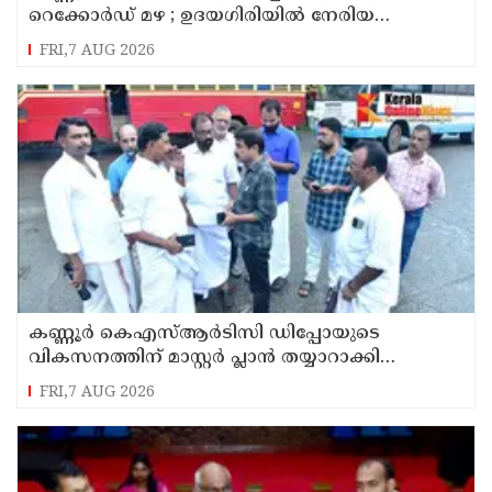
റെക്കോർഡ് മഴ ; ഉദയഗിരിയിൽ നേരിയ
ഉരുൾപൊട്ടൽ; 13 പേരെ ക്യാമ്പിലേക്ക് മാറ്റി
FRI,7 AUG 2026
കണ്ണൂർ കെഎസ്ആർടിസി ഡിപ്പോയുടെ
വികസനത്തിന് മാസ്റ്റർ പ്ലാൻ തയ്യാറാക്കി
സമർപ്പിക്കും : ടി ഒ മോഹനൻ എം എൽ എ
FRI,7 AUG 2026