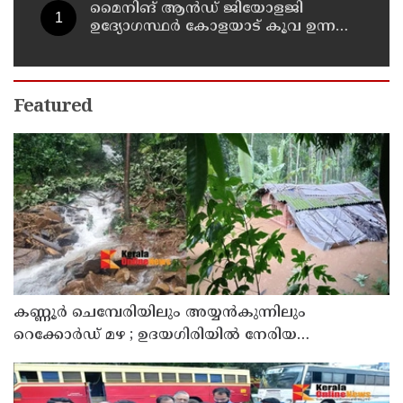
മൈനിങ് ആൻഡ്​ ജിയോളജി
ഉദ്യോഗസ്ഥർ കോളയാട് കൂവ ഉന്നതി
സന്ദർശിച്ചു
Featured
കണ്ണൂർ ചെമ്പേരിയിലും അയ്യൻകുന്നിലും
റെക്കോർഡ് മഴ ; ഉദയഗിരിയിൽ നേരിയ
ഉരുൾപൊട്ടൽ; 13 പേരെ ക്യാമ്പിലേക്ക് മാറ്റി