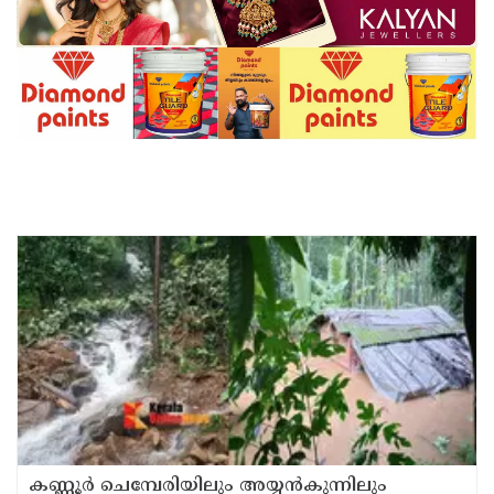
കണ്ണൂർ ചെമ്പേരിയിലും അയ്യൻകുന്നിലും