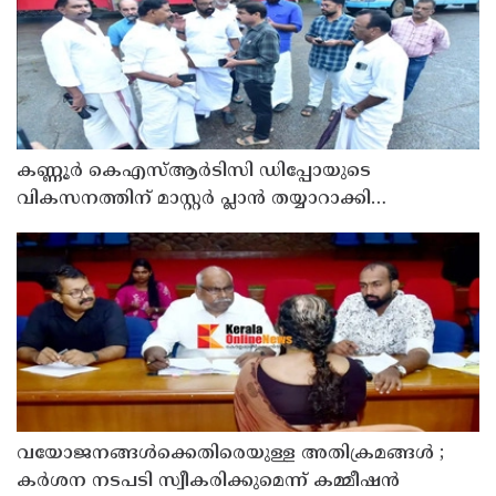
കണ്ണൂർ കെഎസ്ആർടിസി ഡിപ്പോയുടെ
വികസനത്തിന് മാസ്റ്റർ പ്ലാൻ തയ്യാറാക്കി
സമർപ്പിക്കും : ടി ഒ മോഹനൻ എം എൽ എ
വയോജനങ്ങൾക്കെതിരെയുള്ള അതിക്രമങ്ങൾ ;
കർശന നടപടി സ്വീകരിക്കുമെന്ന് കമ്മീഷൻ