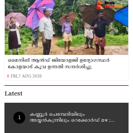
മൈനിങ് ആൻഡ്​ ജിയോളജി ഉദ്യോഗസ്ഥർ
കോളയാട് കൂവ ഉന്നതി സന്ദർശിച്ചു
FRI,7 AUG 2026
Latest
കണ്ണൂർ ചെമ്പേരിയിലും
അയ്യൻകുന്നിലും റെക്കോർഡ് മഴ ;
ഉദയഗിരിയിൽ നേരിയ ഉരുൾപൊട്ടൽ;
13 പേരെ ക്യാമ്പിലേക്ക് മാറ്റി