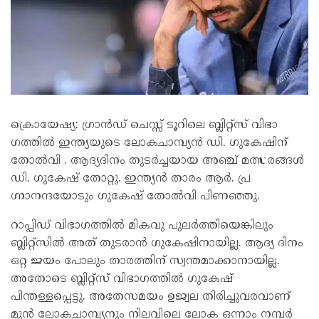
ക്രൊയേഷ്യ: ​ഗ്രാൻഡ് ചെസ്സ് ടൂറിലെ ബ്ലിറ്റ്സ് വിഭാ​
ഗത്തിൽ ഇന്ത്യയുടെ ലോകചാമ്പ്യൻ ഡി. ഗുകേഷിന്
തോൽവി . ആദ്യദിനം തുടർച്ചയായ അഞ്ച് മത്സരങ്ങൾ
ഡി. ​ഗുകേഷ് തോറ്റു. ഇന്ത്യൻ താരം ആർ. പ്ര​
ഗ്നാനന്ദയോടും ​ഗുകേഷ് തോൽവി പിണഞ്ഞു.
റാപ്പിഡ് വിഭാ​ഗത്തിൽ മികവു പുലർത്തിയെങ്കിലും
ബ്ലിറ്റ്സിൽ അത് തുടരാൻ ​ഗുകേഷിനായില്ല. ആദ്യ ദിനം
ഒറ്റ ജയം പോലും താരത്തിന് സ്വന്തമാക്കാനായില്ല.
അതോടെ ബ്ലിറ്റ്സ് വിഭാ​ഗത്തിൽ ​ഗുകേഷ്
പിന്തള്ളപ്പെട്ടു. അതേസമയം ഉജ്വല തിരിച്ചുവരവാണ്
മുന്‍ ലോകചാമ്പ്യനും നിലവിലെ ലോക ഒന്നാം നമ്പര്‍