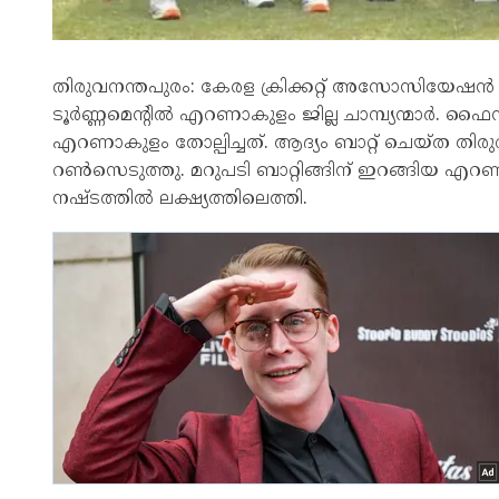
തിരുവനന്തപുരം: കേരള ക്രിക്കറ്റ് അസോസിയേഷൻ സം
ടൂർണ്ണമെന്റിൽ എറണാകുളം ജില്ല ചാമ്പ്യന്മാർ. ഫൈ
എറണാകുളം തോല്പിച്ചത്. ആദ്യം ബാറ്റ് ചെയ്ത തിരു
റൺസെടുത്തു. മറുപടി ബാറ്റിങ്ങിന് ഇറങ്ങിയ എറണാക
നഷ്ടത്തിൽ ലക്ഷ്യത്തിലെത്തി.