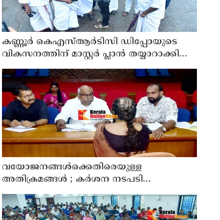
കണ്ണൂർ കെഎസ്ആർടിസി ഡിപ്പോയുടെ
വികസനത്തിന് മാസ്റ്റർ പ്ലാൻ തയ്യാറാക്കി
സമർപ്പിക്കും : ടി ഒ മോഹനൻ എം എൽ എ
വയോജനങ്ങൾക്കെതിരെയുള്ള
അതിക്രമങ്ങൾ ; കർശന നടപടി
സ്വീകരിക്കുമെന്ന് കമ്മീഷൻ