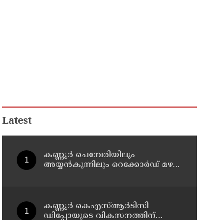
Latest
കണ്ണൂർ ചെമ്പേരിയിലും
അയ്യൻകുന്നിലും റെക്കോർഡ് മഴ ;
ഉദയഗിരിയിൽ നേരിയ
ഉരുൾപൊട്ടൽ; 13 പേരെ
ക്യാമ്പിലേക്ക് മാറ്റി
കണ്ണൂർ കെഎസ്ആർടിസി
ഡിപ്പോയുടെ വികസനത്തിന്