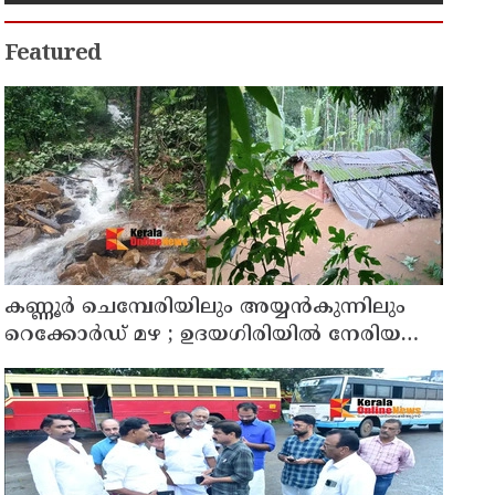
Featured
കണ്ണൂർ ചെമ്പേരിയിലും അയ്യൻകുന്നിലും
റെക്കോർഡ് മഴ ; ഉദയഗിരിയിൽ നേരിയ
ഉരുൾപൊട്ടൽ; 13 പേരെ ക്യാമ്പിലേക്ക് മാറ്റി