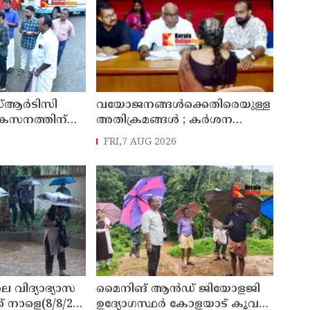
്ആർടിസി
വയോജനങ്ങൾക്കെതിരെയുള്ള
ികസനത്തിന്
അതിക്രമങ്ങൾ ; കർശന
്യാറാക്കി
നടപടി സ്വീകരിക്കുമെന്ന്
FRI,7 AUG 2026
 ടി ഒ മോഹനൻ
കമ്മീഷൻ
െ വിദ്യാഭ്യാസ
മൈനിങ് ആൻഡ്​ ജിയോളജി
് നാളെ(8/8/26)
ഉദ്യോഗസ്ഥർ കോളയാട് കൂവ