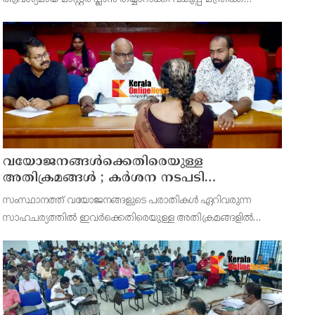
സമർപ്പിക്കുമെന്ന് അഡ്വ.ടി ഒ മോഹനൻ എംഎൽഎ
അറിയിച്ചു. ഡിപ്പോയ്ക്ക് നാല് ഏക്കറിൽ അധികം വരുന്ന
സ്ഥലമുണ്ട്
വയോജനങ്ങൾക്കെതിരെയുള്ള
അതിക്രമങ്ങൾ ; കർശന നടപടി
സ്വീകരിക്കുമെന്ന് കമ്മീഷൻ
സംസ്ഥാനത്ത് വയോജനങ്ങളുടെ പരാതികൾ ഏറിവരുന്ന
സാഹചര്യത്തിൽ ഇവർക്കെതിരെയുള്ള അതിക്രമങ്ങളിൽ
കർശന നടപടി സ്വീകരിക്കുമെന്ന് വയോജന കമ്മീഷൻ
ചെയർമാൻ അഡ്വ. കെ. സോമപ്രസാദ്.