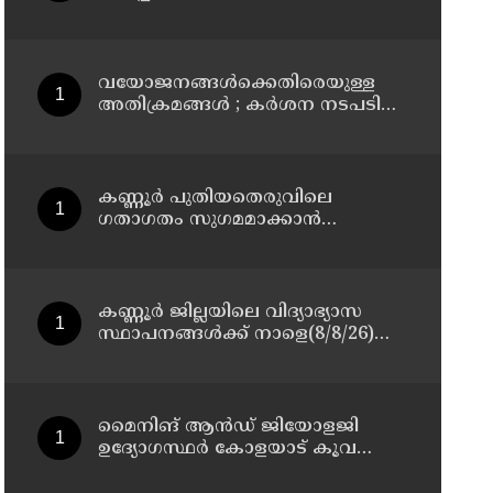
മാസ്റ്റർ പ്ലാൻ തയ്യാറാക്കി
സമർപ്പിക്കും : ടി ഒ മോഹനൻ എം
എൽ എ
വയോജനങ്ങൾക്കെതിരെയുള്ള
അതിക്രമങ്ങൾ ; കർശന നടപടി
സ്വീകരിക്കുമെന്ന് കമ്മീഷൻ
കണ്ണൂർ പുതിയതെരുവിലെ
ഗതാഗതം സുഗമമാക്കാന്‍
നടപടികള്‍ സ്വീകരിക്കും
കണ്ണൂർ ജില്ലയിലെ വിദ്യാഭ്യാസ
സ്ഥാപനങ്ങള്‍ക്ക് നാളെ(8/8/26)
അവധി പ്രഖ്യാപിച്ചു
മൈനിങ് ആൻഡ്​ ജിയോളജി
ഉദ്യോഗസ്ഥർ കോളയാട് കൂവ
ഉന്നതി സന്ദർശിച്ചു