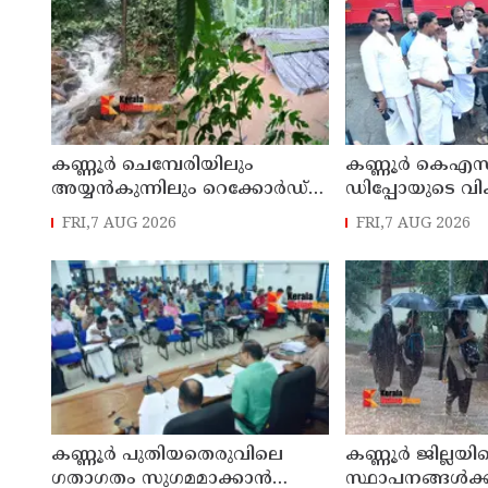
കണ്ണൂർ ചെമ്പേരിയിലും
കണ്ണൂർ കെഎസ
അയ്യൻകുന്നിലും റെക്കോർഡ്
ഡിപ്പോയുടെ വ
മഴ ; ഉദയഗിരിയിൽ നേരിയ
മാസ്റ്റർ പ്ലാൻ തയ
FRI,7 AUG 2026
FRI,7 AUG 2026
ഉരുൾപൊട്ടൽ; 13 പേരെ
സമർപ്പിക്കും :
ക്യാമ്പിലേക്ക് മാറ്റി
എം എൽ എ
കണ്ണൂർ പുതിയതെരുവിലെ
കണ്ണൂർ ജില്ലയില
ഗതാഗതം സുഗമമാക്കാന്‍
സ്ഥാപനങ്ങള്‍ക്ക