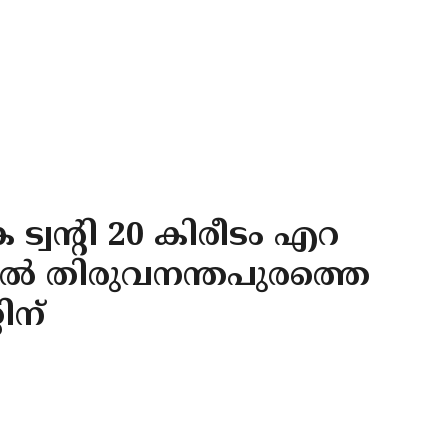
വന്റി 20 കിരീടം എറ
ൽ തിരുവനന്തപുരത്തെ
ിന്