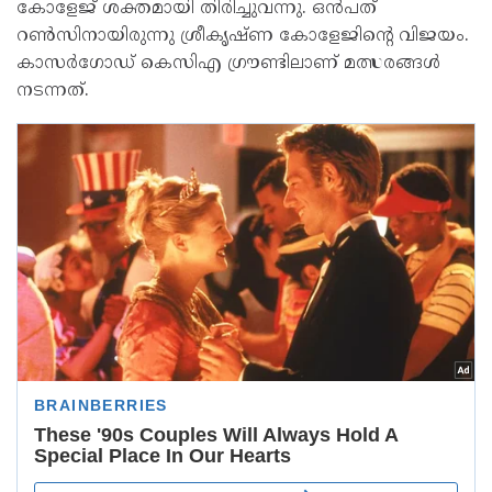
കോളേജ് ശക്തമായി തിരിച്ചുവന്നു. ഒൻപത്
റൺസിനായിരുന്നു ശ്രീകൃഷ്ണ കോളേജിന്റെ വിജയം.
കാസ‍ർഗോഡ് കെസിഎ ഗ്രൗണ്ടിലാണ് മത്സരങ്ങൾ
നടന്നത്.