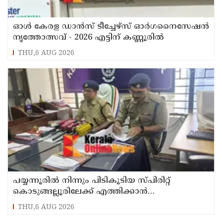
ഓൾ കേരള ഡാൻസ് ടീച്ചേഴ്സ് ഓർഗനൈസേഷൻ
നൃത്തോത്സവ് - 2026 എട്ടിന് കണ്ണൂരിൽ
THU,6 AUG 2026
പയ്യന്നൂരിൽ നിന്നും പിടികൂടിയ സ്പിരിറ്റ്
കൊടുങ്ങല്ലൂരിലേക്ക് എത്തിക്കാൻ
പദ്ധതിയിട്ടുവെന്ന് എക്സൈസ് ഡെപ്യൂട്ടി
THU,6 AUG 2026
കമ്മിഷണർ