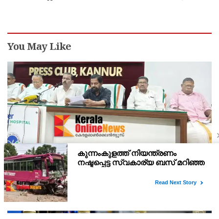
എക്സൈസ് ഡെപ്യൂട്ടി കമ്മിഷണർ
You May Like
സംയുക്‌തകർഷക തൊഴിലാളികളുടെജയിൽ
നിറക്കൽ സമരം ഓഗസ്ത് 10 ന്
ജൂലൈ 30 ന് ഡൽഹിയിൽ ചേർന്ന തൊഴിലാളി-കർഷക ദേശീയ
കൺവെൻഷൻ ആഹ്വാനം ചെയ്ത ജയിൽ നിറക്കൽ സമരം
ജില്ലയിൽ വൻ വിജയമാക്കാൻ തൊഴിലാളി, കർഷക, കർഷക