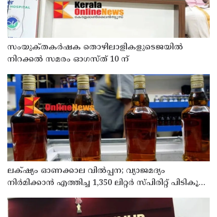
സംയുക്‌തകർഷക തൊഴിലാളികളുടെജയിൽ
നിറക്കൽ സമരം ഓഗസ്ത് 10 ന്
ലക്‌ഷ്യം ഓണക്കാല വിൽപ്പന; വ്യാജമദ്യം
നിർമിക്കാൻ എത്തിച്ച 1,350 ലിറ്റർ സ്പിരിറ്റ് പിടികൂടി;
രണ്ട് പേർ അറസ്റ്റിൽ