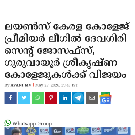
KOZHIKODE
WAYANAD
ലയൺസ് കേരള കോളേജ്
KANNUR
പ്രീമിയർ ലീഗിൽ ദേവഗിരി
KASARAGOD
സെന്റ് ജോസഫ്സ്,
ഗുരുവായൂർ ശ്രീകൃഷ്ണ
കോളേജുകൾക്ക് വിജയം
By
AVANI MV
May 27, 2026, 19:43 IST
Whatsapp Group