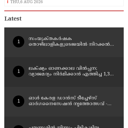
THU,6 AUG 2026
Latest
സംയുക്‌തകർഷക
തൊഴിലാളികളുടെജയിൽ നിറക്കൽ
സമരം ഓഗസ്ത് 10 ന്
ലക്‌ഷ്യം ഓണക്കാല വിൽപ്പന;
വ്യാജമദ്യം നിർമിക്കാൻ എത്തിച്ച 1,350
ലിറ്റർ സ്പിരിറ്റ് പിടികൂടി; രണ്ട് പേർ
അറസ്റ്റിൽ
ഓൾ കേരള ഡാൻസ് ടീച്ചേഴ്സ്
ഓർഗനൈസേഷൻ നൃത്തോത്സവ് -
2026 എട്ടിന് കണ്ണൂരിൽ
പയ്യന്നൂരിൽ നിന്നും പിടികൂടിയ