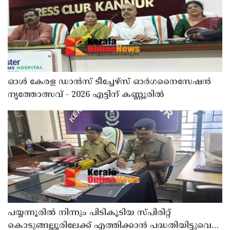
ഓൾ കേരള ഡാൻസ് ടീച്ചേഴ്സ് ഓർഗനൈസേഷൻ
നൃത്തോത്സവ് - 2026 എട്ടിന് കണ്ണൂരിൽ
പയ്യന്നൂരിൽ നിന്നും പിടികൂടിയ സ്പിരിറ്റ്
കൊടുങ്ങല്ലൂരിലേക്ക് എത്തിക്കാൻ പദ്ധതിയിട്ടുവെന്ന്