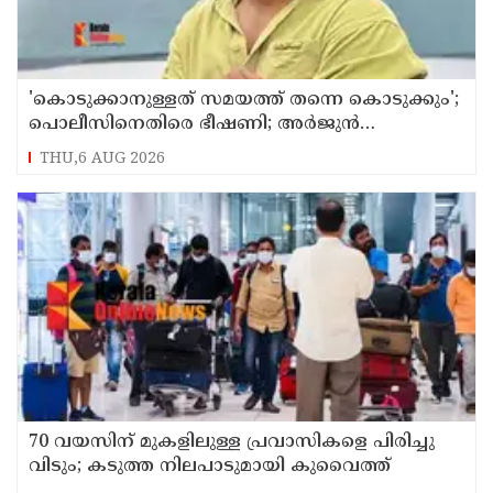
'കൊടുക്കാനുള്ളത് സമയത്ത് തന്നെ കൊടുക്കും';
പൊലീസിനെതിരെ ഭീഷണി; അർജുൻ
ആയങ്കിക്കെതിരെ കേസെടുത്തു
THU,6 AUG 2026
70 വയസിന് മുകളിലുള്ള പ്രവാസികളെ പിരിച്ചു
വിടും; കടുത്ത നിലപാടുമായി കുവൈത്ത്