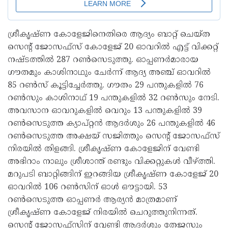
ശ്രീകൃഷ്ണ കോളേജിനെതിരെ ആദ്യം ബാറ്റ് ചെയ്ത
സെന്റ് ജോസഫ്സ് കോളേജ് 20 ഓവറിൽ എട്ട് വിക്കറ്റ്
നഷ്ടത്തിൽ 287 റൺസെടുത്തു. ഓപ്പണർമാരായ
ഗൗതമും കാശിനാഥും ചേർന്ന് ആദ്യ അഞ്ച് ഓവറിൽ
85 റൺസ് കൂട്ടിച്ചേർത്തു. ഗൗതം 29 പന്തുകളിൽ 76
റൺസും കാശിനാഥ് 19 പന്തുകളിൽ 32 റൺസും നേടി.
അവസാന ഓവറുകളിൽ വെറും 13 പന്തുകളിൽ 39
റൺസെടുത്ത ക്യാപ്റ്റൻ ആദർശും 26 പന്തുകളിൽ 46
റൺസെടുത്ത അക്ഷയ് സജിത്തും സെന്റ് ജോസഫ്സ്
നിരയിൽ തിളങ്ങി. ശ്രീകൃഷ്ണ കോളേജിന് വേണ്ടി
അഭിറാം നാലും ശ്രീശാന്ത് രണ്ടും വിക്കറ്റുകൾ വീഴ്ത്തി.
മറുപടി ബാറ്റിങ്ങിന് ഇറങ്ങിയ ശ്രീകൃഷ്ണ കോളേജ് 20
ഓവറിൽ 106 റൺസിന് ഓൾ ഔട്ടായി. 53
റൺസെടുത്ത ഓപ്പണർ ആര്യൻ മാത്രമാണ്
ശ്രീകൃഷ്ണ കോളേജ് നിരയിൽ ചെറുത്തുനിന്നത്.
സെന്റ് ജോസഫ്സിന് വേണ്ടി ആദർശും തേജസും