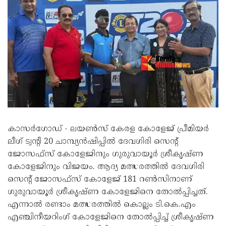
കാസർഗോഡ് - ലയൺസ് കേരള കോളേജ് പ്രീമിയർ
ലീഗ് ട്വന്റി 20 ചാമ്പ്യൻഷിപ്പിൽ ദേവഗിരി സെന്റ്
ജോസഫ്സ് കോളേജിനും ഗുരുവായൂർ ശ്രീകൃഷ്ണ
കോളേജിനും വിജയം. ആദ്യ മത്സരത്തിൽ ദേവഗിരി
സെന്റ് ജോസഫ്സ് കോളേജ് 181 റൺസിനാണ്
ഗുരുവായൂർ ശ്രീകൃഷ്ണ കോളേജിനെ തോൽപ്പിച്ചത്.
എന്നാൽ രണ്ടാം മത്സരത്തിൽ കൊല്ലം ടി.കെ.എം
എഞ്ചിനീയറിംഗ് കോളേജിനെ തോൽപ്പിച്ച് ശ്രീകൃഷ്ണ