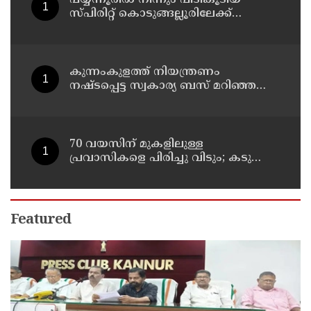
സ്പിരിറ്റ് കൊടുങ്ങല്ലൂരിലേക്ക്
എത്തിക്കാൻ പദ്ധതിയിട്ടുവെന്ന്
എക്സൈസ് ഡെപ്യൂട്ടി കമ്മിഷണർ
കുന്നംകുളത്ത് നിയന്ത്രണം
നഷ്ടപ്പെട്ട സ്വകാര്യ ബസ് മറിഞ്ഞ
സംഭവം; മരണം രണ്ടായി,
എട്ടുപേർക്ക് പരിക്ക്
70 വയസിന് മുകളിലുള്ള
പ്രവാസികളെ പിരിച്ചു വിടും; കടുത്ത
നിലപാടുമായി കുവൈത്ത്
Featured