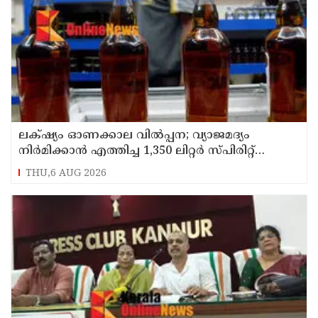
ലക്‌ഷ്യം ഓണക്കാല വിൽപ്പന; വ്യാജമദ്യം
നിർമിക്കാൻ എത്തിച്ച 1,350 ലിറ്റർ സ്പിരിറ്റ്
പിടികൂടി; രണ്ട് പേർ അറസ്റ്റിൽ
THU,6 AUG 2026