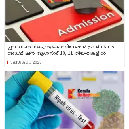
പ്ലസ് വൺ സ്‌കൂൾ/കോമ്പിനേഷൻ ട്രാൻസ്ഫർ
അഡ്മിഷൻ ആഗസ്ത് 10, 11 തീയതികളിൽ
SAT,8 AUG 2026