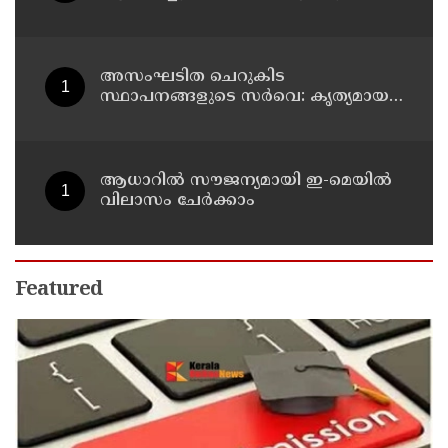
അസംഘടിത ചെറുകിട
സ്ഥാപനങ്ങളുടെ സർവെ: കൃത്യമായ
വിവരങ്ങൾ നൽകണമെന്ന് മുഖ്യമന്ത്രി
വി ഡി സതീശൻ
ആധാറിൽ സൗജന്യമായി ഇ-മെയിൽ
വിലാസം ചേർക്കാം
Featured