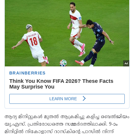
ആദ്യ മിനിറ്റുകൾ മുതൽ ആക്രമിച്ചു കളിച്ച ബെൽജിയം
യു.എസ്. പ്രതിരോധത്തെ സമ്മർദത്തിലാക്കി. 9-ാം
മിനിറ്റിൽ നികോളാസ് റാസ്‌കിന്റെ പാസിൽ നിന്ന്