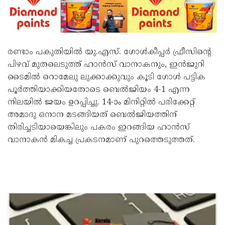
രണ്ടാം പകുതിയിൽ യു.എസ്. ഗോൾകീപ്പർ ഫ്രീസിന്റെ
പിഴവ് മുതലെടുത്ത് ഹാൻസ് വാനാകനും, ഇൻജുറി
ടൈമിൽ റൊമേലു ലുക്കാക്കുവും കൂടി ഗോൾ പട്ടിക
പൂർത്തിയാക്കിയതോടെ ബെൽജിയം 4-1 എന്ന
നിലയിൽ ജയം ഉറപ്പിച്ചു. 14-ാം മിനിറ്റിൽ പരിക്കേറ്റ്
അമാദു ഒനാന മടങ്ങിയത് ബെൽജിയത്തിന്
തിരിച്ചടിയായെങ്കിലും പകരം ഇറങ്ങിയ ഹാൻസ്
വാനാകൻ മികച്ച പ്രകടനമാണ് പുറത്തെടുത്തത്.