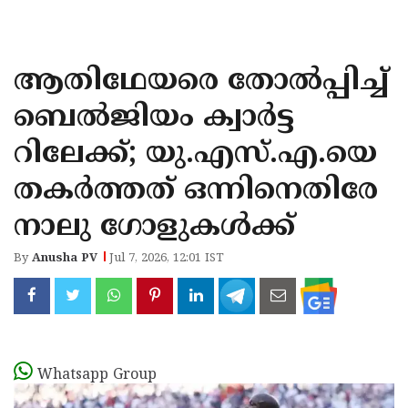
KOZHIKODE
WAYANAD
ആതിഥേയരെ തോൽപ്പിച്ച്
KANNUR
ബെൽജിയം ക്വാർട്ട
KASARAGOD
റിലേക്ക്; യു.എസ്.എ.യെ
തകർത്തത് ഒന്നിനെതിരേ
നാലു ഗോളുകൾക്ക്
By
Anusha PV
Jul 7, 2026, 12:01 IST
Whatsapp Group