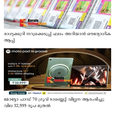
ഭാഗ്യക്കുറി നറുക്കെടുപ്പ് ഫലം അറിയാൻ ഔദ്യോഗിക
ആപ്പ്
മോട്ടോ പാഡ് 70 ഗ്രൂവ് ടാബ്ലെറ്റ് വില്പന ആരംഭിച്ചു;
വില 32,999 രൂപ മുതൽ