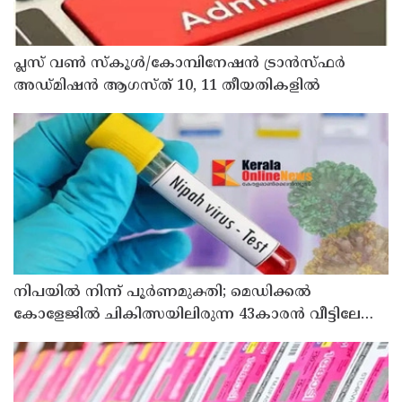
പ്ലസ് വൺ സ്‌കൂൾ/കോമ്പിനേഷൻ ട്രാൻസ്ഫർ
അഡ്മിഷൻ ആഗസ്ത് 10, 11 തീയതികളിൽ
നിപയിൽ നിന്ന് പൂർണമുക്തി; മെഡിക്കൽ
കോളേജിൽ ചികിത്സയിലിരുന്ന 43കാരൻ വീട്ടിലേക്ക്
മടങ്ങി