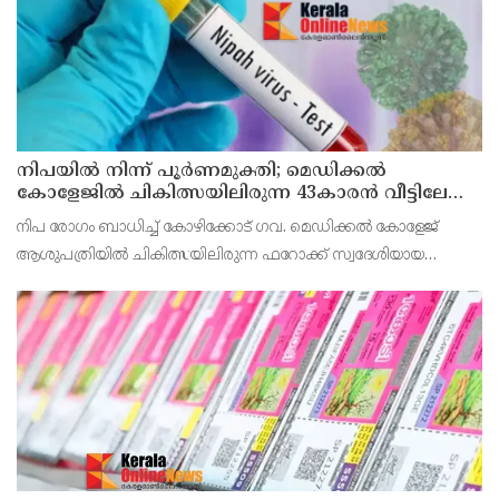
നിപയിൽ നിന്ന് പൂർണമുക്തി; മെഡിക്കൽ
കോളേജിൽ ചികിത്സയിലിരുന്ന 43കാരൻ വീട്ടിലേക്ക്
മടങ്ങി
നിപ രോഗം ബാധിച്ച് കോഴിക്കോട് ഗവ. മെഡിക്കൽ കോളേജ്
ആശുപത്രിയിൽ ചികിത്സയിലിരുന്ന ഫറോക്ക് സ്വദേശിയായ
43കാരനെ ഡിസ്ചാർജ് ചെയ്തു.