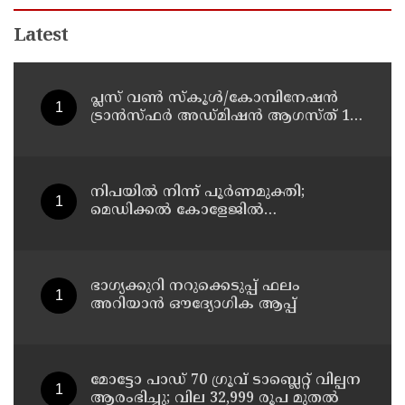
Latest
പ്ലസ് വൺ സ്‌കൂൾ/കോമ്പിനേഷൻ
ട്രാൻസ്ഫർ അഡ്മിഷൻ ആഗസ്ത് 10,
11 തീയതികളിൽ
നിപയിൽ നിന്ന് പൂർണമുക്തി;
മെഡിക്കൽ കോളേജിൽ
ചികിത്സയിലിരുന്ന 43കാരൻ
വീട്ടിലേക്ക് മടങ്ങി
ഭാഗ്യക്കുറി നറുക്കെടുപ്പ് ഫലം
അറിയാൻ ഔദ്യോഗിക ആപ്പ്
മോട്ടോ പാഡ് 70 ഗ്രൂവ് ടാബ്ലെറ്റ് വില്പന
ആരംഭിച്ചു; വില 32,999 രൂപ മുതൽ