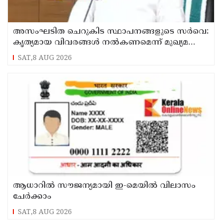
അസംഘടിത ചെറുകിട സ്ഥാപനങ്ങളുടെ സർവെ:
കൃത്യമായ വിവരങ്ങൾ നൽകണമെന്ന് മുഖ്യമന്ത്രി
വി ഡി സതീശൻ
SAT,8 AUG 2026
ആധാറിൽ സൗജന്യമായി ഇ-മെയിൽ വിലാസം
ചേർക്കാം
SAT,8 AUG 2026