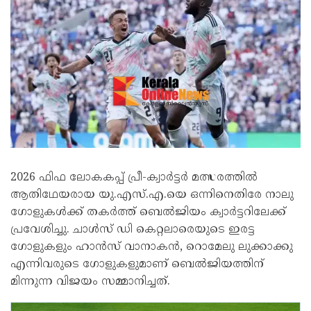
2026 ഫിഫ ലോകകപ്പ് പ്രീ-ക്വാർട്ടർ മത്സരത്തിൽ
ആതിഥേയരായ യു.എസ്.എ.യെ ഒന്നിനെതിരേ നാലു
ഗോളുകൾക്ക് തകർത്ത് ബെൽജിയം ക്വാർട്ടറിലേക്ക്
പ്രവേശിച്ചു. ചാൾസ് ഡി കെറ്റലാരെയുടെ ഇരട്ട
ഗോളുകളും ഹാൻസ് വാനാകൻ, റൊമേലു ലുക്കാക്കു
എന്നിവരുടെ ഗോളുകളുമാണ് ബെൽജിയത്തിന്
മിന്നുന്ന വിജയം സമ്മാനിച്ചത്.