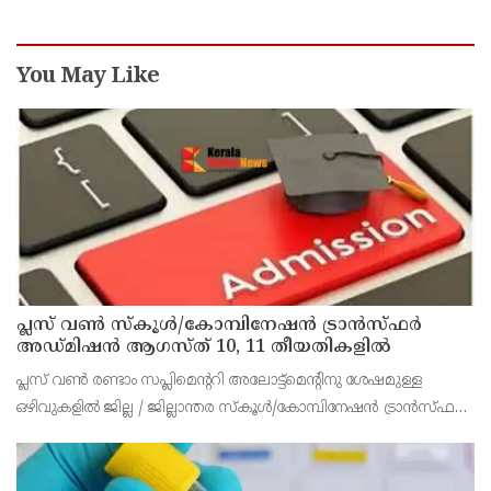
You May Like
പ്ലസ് വൺ സ്‌കൂൾ/കോമ്പിനേഷൻ ട്രാൻസ്ഫർ
അഡ്മിഷൻ ആഗസ്ത് 10, 11 തീയതികളിൽ
പ്ലസ് വൺ രണ്ടാം സപ്ലിമെന്ററി അലോട്ട്‌മെന്റിനു ശേഷമുള്ള
ഒഴിവുകളിൽ ജില്ല / ജില്ലാന്തര സ്‌കൂൾ/കോമ്പിനേഷൻ ട്രാൻസ്ഫർ
അലോട്ട്‌മെന്റിനായി അപേക്ഷിക്കാനുള്ള അവസരം ആഗസ്റ്റ് 7 ന്
വൈകിട്ട് 4 മണി വരെ നൽകിയിരുന്നു