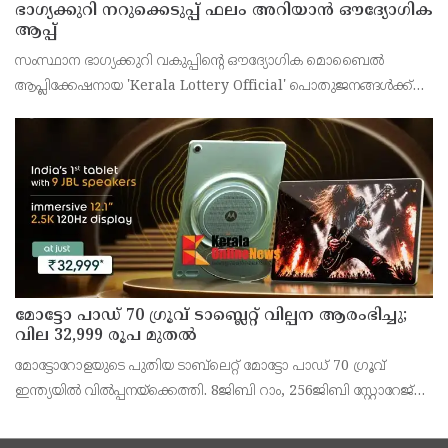
ഭാഗ്യക്കുറി നറുക്കെടുപ്പ് ഫലം അറിയാൻ ഔദ്യോഗിക
ആപ്പ്
സംസ്ഥാന ഭാഗ്യക്കുറി വകുപ്പിന്റെ ഔദ്യോഗിക മൊബൈൽ
ആപ്ലിക്കേഷനായ 'Kerala Lottery Official' പൊതുജനങ്ങൾക്ക്
ലഭ്യമാണെന്ന് കേരള സംസ്ഥാന ഭാഗ്യക്കുറി വകുപ്പ് ഡയറക്ടർ
അഞ്ജു കെ എസ് അറിയിച്ചു.
മോട്ടോ പാഡ് 70 ഗ്രൂവ് ടാബ്ലെറ്റ് വില്പന ആരംഭിച്ചു;
വില 32,999 രൂപ മുതൽ
മോട്ടോറോളയുടെ പുതിയ ടാബ്‌ലെറ്റ് മോട്ടോ പാഡ് 70 ഗ്രൂവ്
ഇന്ത്യയിൽ വിൽപ്പനയ്‌ക്കെത്തി. 8ജിബി റാം, 256ജിബി സ്റ്റോറേജ്
പതിപ്പിന് 36,999 രൂപയാണ് ലോഞ്ച് വില. ബാങ്ക് ഓഫറുകൾ
ഉൾപ്പെടെ 32,999 രൂപയാണ് ഫലപ്രദമായ