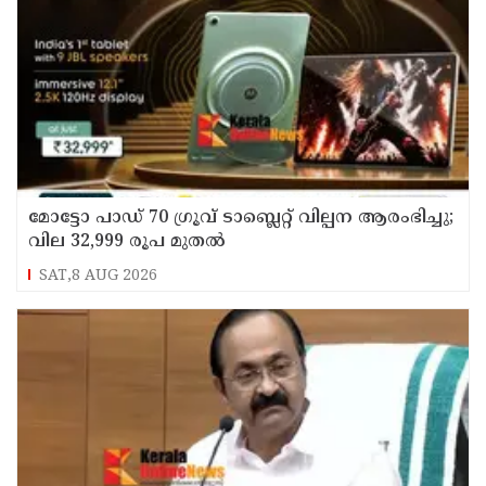
മോട്ടോ പാഡ് 70 ഗ്രൂവ് ടാബ്ലെറ്റ് വില്പന ആരംഭിച്ചു;
വില 32,999 രൂപ മുതൽ
SAT,8 AUG 2026