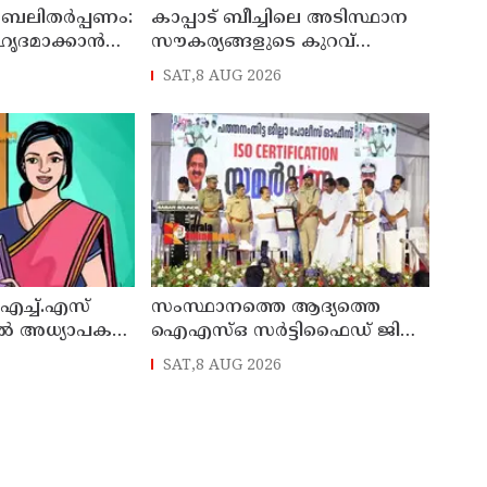
 ബലിതർപ്പണം:
കാപ്പാട് ബീച്ചിലെ അടിസ്ഥാന
ഹൃദമാക്കാൻ
സൗകര്യങ്ങളുടെ കുറവ്
ശവുമായി
പരിഹരിക്കും : മന്ത്രി പി.സി
SAT,8 AUG 2026
വിഷ്ണുനാഥ്
എച്ച്.എസ്
സംസ്ഥാനത്തെ ആദ്യത്തെ
ിൽ അധ്യാപക
ഐഎസ്ഒ സർട്ടിഫൈഡ് ജില്ല
പൊലീസ് ഓഫീസ്
SAT,8 AUG 2026
പത്തനംതിട്ടയിൽ