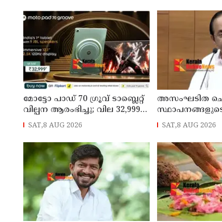
തീയതികളിൽ
വീട്ടിലേക്ക് മടങ്ങ
മോട്ടോ പാഡ് 70 ഗ്രൂവ് ടാബ്ലെറ്റ്
അസംഘടിത ചെ
വില്പന ആരംഭിച്ചു; വില 32,999
സ്ഥാപനങ്ങളുട
രൂപ മുതൽ
കൃത്യമായ വിവ
SAT,8 AUG 2026
SAT,8 AUG 2026
നൽകണമെന്ന് മുഖ
ഡി സതീശൻ