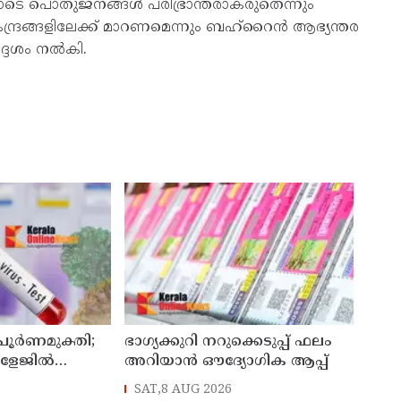
ടെ പൊതുജനങ്ങള്‍ പരിഭ്രാന്തരാകരുതെന്നും
ദ്രങ്ങളിലേക്ക് മാറണമെന്നും ബഹ്‌റൈന്‍ ആഭ്യന്തര
്ദേശം നല്‍കി.
 പൂർണമുക്തി;
ഭാഗ്യക്കുറി നറുക്കെടുപ്പ് ഫലം
ോളേജിൽ
അറിയാൻ ഔദ്യോഗിക ആപ്പ്
ന്ന 43കാരൻ
SAT,8 AUG 2026