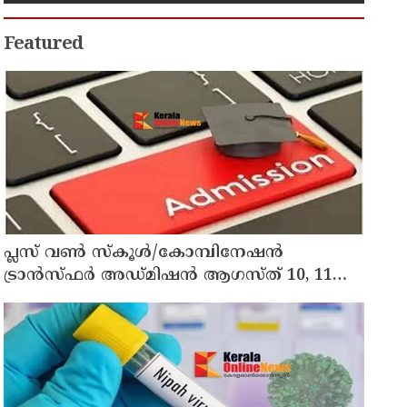
Featured
പ്ലസ് വൺ സ്‌കൂൾ/കോമ്പിനേഷൻ
ട്രാൻസ്ഫർ അഡ്മിഷൻ ആഗസ്ത് 10, 11
തീയതികളിൽ