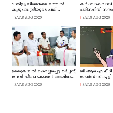
ദാരിദ്ര്യ നിർമാർജനത്തിൽ
കർക്കിടകവാവ്
കുടുംബശ്രീയുടെ പങ്ക്
പരിസ്ഥിതി സൗ
ശ്രദ്ധേയം: മന്ത്രി ഒ. ജെ. ജനീഷ്
കർശന നിർദ്ദേ
SAT,8 AUG 2026
SAT,8 AUG 2026
ശുചിത്വ മിഷൻ
ഉക്രൈനിൽ കൊല്ലപ്പെട്ട മർച്ചന്റ്
ജി.ആർ.എഫ്.ടി.
നേവി ജീവനക്കാരൻ അഖിൽ
ഗേൾസ് സ്‌കൂള
ജോയലിന്റെ വീട് മന്ത്രി അനൂപ്
നിയമനം
SAT,8 AUG 2026
SAT,8 AUG 2026
ജേക്കബ്ബ് സന്ദർശിച്ചു