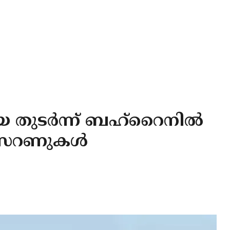
തുടര്‍ന്ന് ബഹ്‌റൈനില്‍
ൈറണുകള്‍