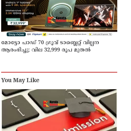
മോട്ടോ പാഡ് 70 ഗ്രൂവ് ടാബ്ലെറ്റ് വില്പന
ആരംഭിച്ചു; വില 32,999 രൂപ മുതൽ
You May Like