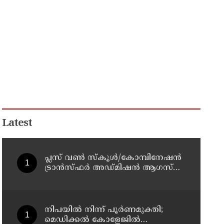
Latest
പ്ലസ് വൺ സ്‌കൂൾ/കോമ്പിനേഷൻ
ട്രാൻസ്ഫർ അഡ്മിഷൻ ആഗസ്ത്
10, 11 തീയതികളിൽ
നിപയിൽ നിന്ന് പൂർണമുക്തി;
മെഡിക്കൽ കോളേജിൽ