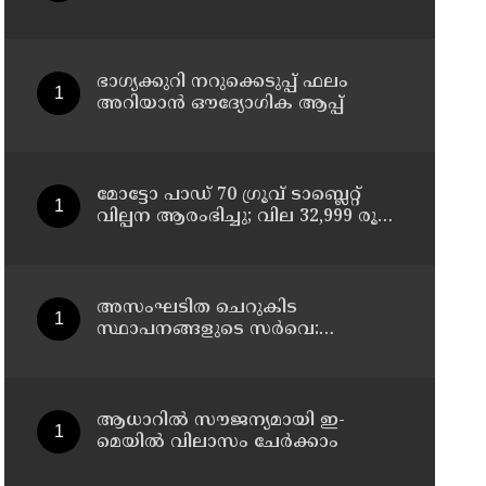
ചികിത്സയിലിരുന്ന 43കാരൻ
വീട്ടിലേക്ക് മടങ്ങി
ഭാഗ്യക്കുറി നറുക്കെടുപ്പ് ഫലം
അറിയാൻ ഔദ്യോഗിക ആപ്പ്
മോട്ടോ പാഡ് 70 ഗ്രൂവ് ടാബ്ലെറ്റ്
വില്പന ആരംഭിച്ചു; വില 32,999 രൂപ
മുതൽ
അസംഘടിത ചെറുകിട
സ്ഥാപനങ്ങളുടെ സർവെ:
കൃത്യമായ വിവരങ്ങൾ
നൽകണമെന്ന് മുഖ്യമന്ത്രി വി ഡി
സതീശൻ
ആധാറിൽ സൗജന്യമായി ഇ-
മെയിൽ വിലാസം ചേർക്കാം