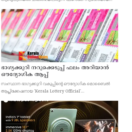
43കാരനെ ഡിസ്ചാർജ് ചെയ്തു.
ഭാഗ്യക്കുറി നറുക്കെടുപ്പ് ഫലം അറിയാൻ
ഔദ്യോഗിക ആപ്പ്
സംസ്ഥാന ഭാഗ്യക്കുറി വകുപ്പിന്റെ ഔദ്യോഗിക മൊബൈൽ
ആപ്ലിക്കേഷനായ 'Kerala Lottery Official'
പൊതുജനങ്ങൾക്ക് ലഭ്യമാണെന്ന് കേരള സംസ്ഥാന
ഭാഗ്യക്കുറി വകുപ്പ് ഡയറക്ടർ അഞ്ജു കെ എസ് അറിയിച്ചു.