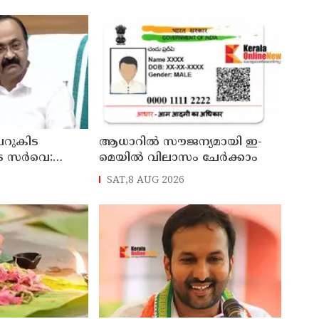
ി
റുകിട
ആധാറിൽ സൗജന്യമായി ഇ-
െ സർവെ:
മെയിൽ വിലാസം ചേർക്കാം
രങ്ങൾ
SAT,8 AUG 2026
്യമന്ത്രി വി