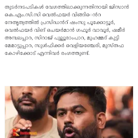
തുടർനടപടികൾ വേഗത്തിലാക്കുന്നതിനായി ജിസാൻ
കെ.എം.സി.സി വെൽഫയർ വിങ്ങി​െൻറ
നേതൃത്വത്തിൽ പ്രസിഡൻറ്​ ഷംസു പൂക്കോട്ടൂർ,
വെൽഫയർ വിങ് ചെയർമാൻ ഗഫൂർ വാവൂർ, ഷമീർ
അമ്പലപ്പാറ, സിറാജ് പുല്ലൂരാംപാറ, മുഹമ്മദ് കുട്ടി
മേമാട്ടുപ്പാറ, സുൾഫിക്കർ വെളിയഞ്ചേരി, മുസ്തഫ
കോഴിക്കോട് എന്നിവർ രംഗത്തുണ്ട്.