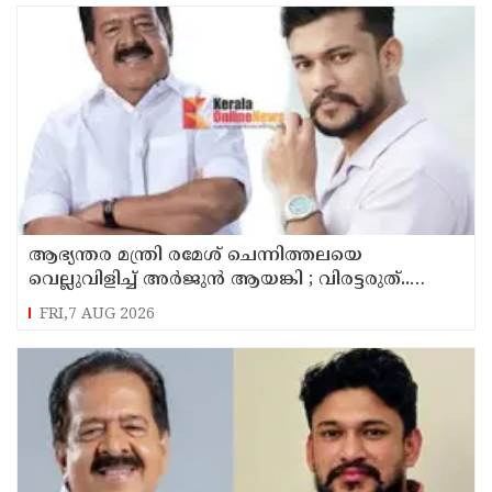
ആഭ്യന്തര മന്ത്രി രമേശ് ചെന്നിത്തലയെ
വെല്ലുവിളിച്ച് അ‍ർജുൻ ആയങ്കി ; വിരട്ടരുത്..
വളർന്ന പാർട്ടി വേറെയാണ് !
FRI,7 AUG 2026