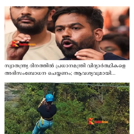
സ്വാതന്ത്ര്യ ദിനത്തില്‍ പ്രധാനമന്ത്രി വിദ്യാര്‍ത്ഥികളെ
അഭിസംബോധന ചെയ്യണം; ആവശ്യവുമായി
അഭിജീത് ദീപ്കെ