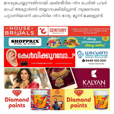
മറവുചെയ്യുന്നതിനായി ഷശ്ബീറി​െൻറ പേരിൽ പവർ
ഓഫ് അറ്റോർണി തയ്യാറാക്കിയിട്ടുണ്ട്. നുസൈബ
പട്ടാണിയാണ് ഷാഹിദി​െൻറ ഭാര്യ. മൂന്ന് മക്കളുണ്ട്.