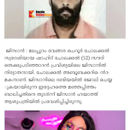
ജിസാൻ : മലപ്പുറം വേങ്ങര ചെറൂർ ചോലക്കൽ
സ്വദേശിയായ ഷാഹിദ് ചോലക്കൽ (52) സൗദി ​
തെക്കുപടിഞ്ഞാറൻ പ്രവിശ്യയിലെ ജിസാനിൽ
നിര്യാതനായി. ചോലക്കൽ അബൂബക്കറി​െൻറ
മകനാണ്. ജിസാനിലെ ദബിയയിൽ ജോലി ചെയ്യ​
ുകയായിരുന്ന ഇദ്ദേഹത്തെ മഞ്ഞപ്പിത്തം
ബാധിച്ചതിനെ തുടർന്ന് ജിസാൻ ഹയാത്ത്
ആശുപത്രിയിൽ പ്രവേശിപ്പിച്ചിരുന്നു.