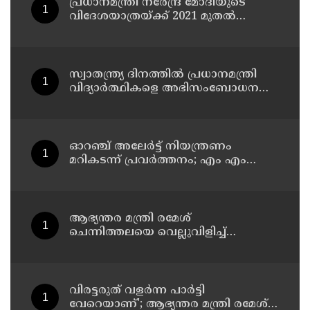
പ്രധാനമന്ത്രി നരേന്ദ്ര മോദിയുടെ
വിദേശയാത്രയ്ക്ക് 2021 മുതല്‍
ചെലവായത് 558കോടി രൂപ
സ്വാതന്ത്ര്യ ദിനത്തില്‍ പ്രധാനമന്ത്രി
വിദ്യാര്‍ത്ഥികളെ അഭിസംബോധന
ചെയ്യണം; ആവശ്യവുമായി അഭിജീത്
ദീപ്കെ
ഓറഞ്ച് അലേര്‍ട്ട് നിയന്ത്രണം
മറികടന്ന് പ്രവര്‍ത്തനം; എം എം
മണിയുടെ സഹോദരന്‍ നടത്തുന്ന
സിപ് ലൈന്‍ പൂട്ടിച്ച് അധികൃതര്‍
ആഭ്യന്തര മന്ത്രി രമേശ്
ചെന്നിത്തലയെ വെല്ലുവിളിച്ച്
അ‍ർജുൻ ആയങ്കി ; വിരട്ടരുത്..
വളർന്ന പാർട്ടി വേറെയാണ് !
വിരട്ടരുത് വളര്‍ന്ന പാര്‍ട്ടി
വേറെയാണ്'; ആഭ്യന്തര മന്ത്രി രമേശ്