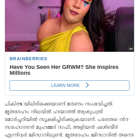
ചികിത്സയിലിരിക്കെയാണ് മരണം സംഭവിച്ചത്.
മൃതദേഹം നിലവിൽ ഹയാത്ത് ആശുപത്രി
മോർച്ചറിയിൽ സൂക്ഷിച്ചിരിക്കുകയാണ്. പരേത​െൻറ
സഹോദരൻ മുഹമ്മദ് റാഫി, അളിയൻ ഷശ്ബീർ
എന്നിവർ ജിസാനിലുണ്ട്. മൃതദേഹം ജിസാനിൽ തന്നെ