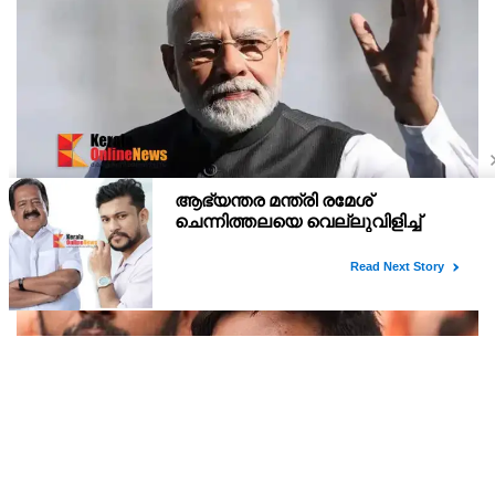
പ്രധാനമന്ത്രി നരേന്ദ്ര മോദിയുടെ വിദേശയാത്രയ്ക്ക്
2021 മുതല്‍ ചെലവായത് 558കോടി രൂപ
ഇസ്രയേല്‍ യാത്രയ്ക്ക് 11.92കോടിയാണ് ചെലവായത്.