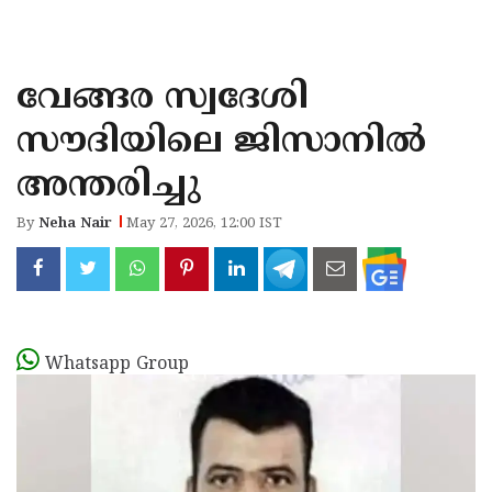
KOZHIKODE
WAYANAD
വേങ്ങര സ്വദേശി
KANNUR
സൗദിയിലെ ജിസാനിൽ
KASARAGOD
അന്തരിച്ചു
By
Neha Nair
May 27, 2026, 12:00 IST
Whatsapp Group