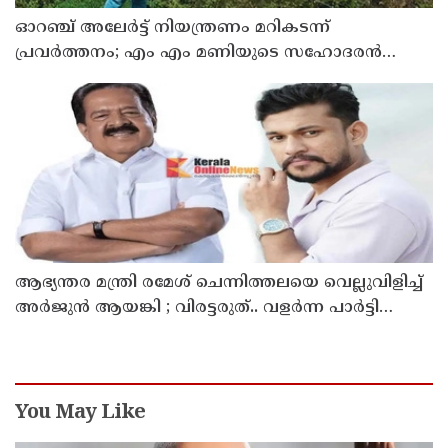
ഓറഞ്ച് അലേര്‍ട്ട് നിയന്ത്രണം മറികടന്ന്
പ്രവര്‍ത്തനം; എം എം മണിയുടെ സഹോദരന്‍
നടത്തുന്ന സിപ് ലൈന്‍ പൂട്ടിച്ച് അധികൃതര്‍
ആഭ്യന്തര മന്ത്രി രമേശ് ചെന്നിത്തലയെ വെല്ലുവിളിച്ച്
അ‍ർജുൻ ആയങ്കി ; വിരട്ടരുത്.. വളർന്ന പാർട്ടി
വേറെയാണ് !
You May Like