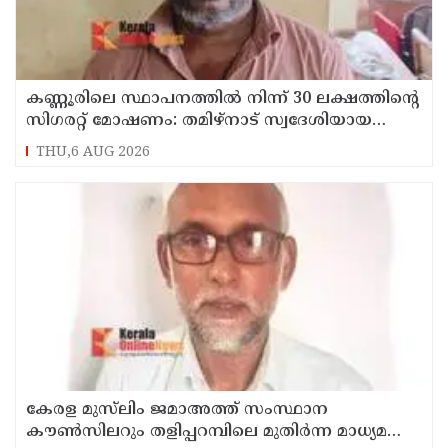
കണ്ണൂരിലെ സ്ഥാപനത്തിൽ നിന്ന് 30 ലക്ഷത്തിന്റെ
സിഗരറ്റ് മോഷണം: തമിഴ്‌നാട് സ്വദേശിയായ
സെയിൽസ്മാൻ തെങ്കാശിയിൽ പിടിയിൽ
THU,6 AUG 2026
കേരള മുസ്‌ലിം ജമാഅത്ത് സംസ്ഥാന
കൗൺസിലറും തളിപ്പറമ്പിലെ മുതിർന്ന മാധ്യമ