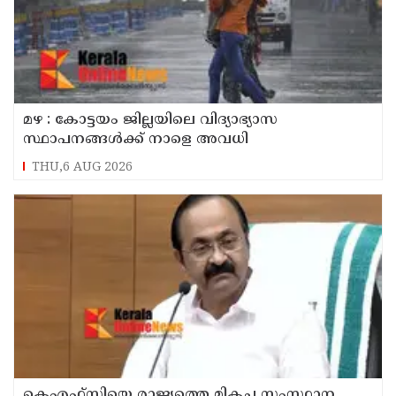
മഴ : കോട്ടയം ജില്ലയിലെ വിദ്യാഭ്യാസ
സ്ഥാപനങ്ങൾക്ക് നാളെ അവധി
THU,6 AUG 2026
കെഎഫ്‌സിയെ രാജ്യത്തെ മികച്ച സംസ്ഥാന