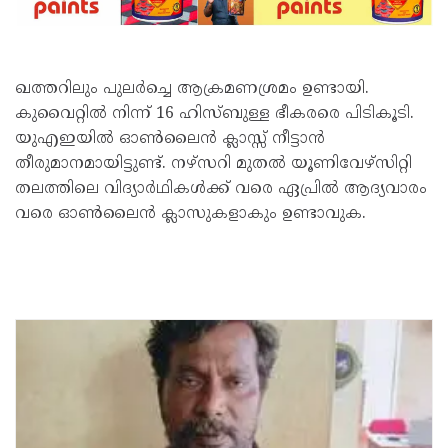
ഖത്തറിലും പുലർച്ചെ ആക്രമണശ്രമം ഉണ്ടായി.
കുവൈറ്റിൽ നിന്ന് 16 ഹിസ്ബുള്ള ഭീകരരെ പിടികൂടി.
യുഎഇയിൽ ഓൺലൈൻ ക്ലാസ്സ് നീട്ടാൻ
തീരുമാനമായിട്ടുണ്ട്. നഴ്സറി മുതൽ യൂണിവേഴ്സിറ്റി
തലത്തിലെ വിദ്യാർഥികൾക്ക് വരെ ഏപ്രിൽ ആദ്യവാരം
വരെ ഓൺലൈൻ ക്ലാസുകളാകും ഉണ്ടാവുക.