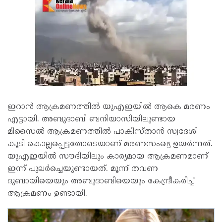
ഇറാൻ ആക്രമണത്തിൽ യുഎഇയിൽ ആകെ മരണം
എട്ടായി. അബുദാബി ബനിയാസിയിലുണ്ടായ
മിസൈൽ ആക്രമണത്തിൽ പാകിസ്താൻ സ്വദേശി
കൂടി കൊല്ലപ്പെട്ടതോടെയാണ് മരണസംഖ്യ ഉയർന്നത്.
യുഎഇയിൽ സൗദിയിലും കാര്യമായ ആക്രമണമാണ്
ഇന്ന് പുലർച്ചെയുണ്ടായത്. മൂന്ന് തവണ
ദുബായിയെയും അബുദാബിയെയും കേന്ദ്രീകരിച്ച്
ആക്രമണം ഉണ്ടായി.