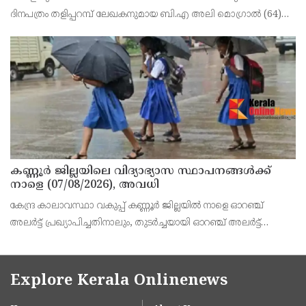
നിര്യാതനായി
ദിനപത്രം തളിപ്പറമ്പ് ലേഖകനുമായ ബി.എ അലി മൊഗ്രാൽ (64)
അന്തരിച്ചു. തളിപ്പറമ്പ് പ്രസ്‌ ഫോറം പ്രസിഡൻ്റ്, കേരള മുസ്‌ലിം
ജമാഅത്ത് ജില്ലാ സെക്രട്ടറി, എസ്.വൈ.എ
കണ്ണൂർ ജില്ലയിലെ വിദ്യാഭ്യാസ സ്ഥാപനങ്ങള്‍ക്ക്
നാളെ (07/08/2026), അവധി
കേന്ദ്ര കാലാവസ്ഥാ വകുപ്പ് കണ്ണൂർ ജില്ലയിൽ നാളെ ഓറഞ്ച്
അലർട്ട് പ്രഖ്യാപിച്ചതിനാലും, തുടർച്ചയായി ഓറഞ്ച് അലർട്ട്
ഉള്ളതുകൊണ്ടും, കനത്ത മഴക്കുള്ള സാഹചര്യം ഉള്ളതിനാലും,
ജില്ലയിലെ പ്രൊഫഷണൽ കോളേജ് ഉൾപ്പടെ എല
Explore Kerala Onlinenews