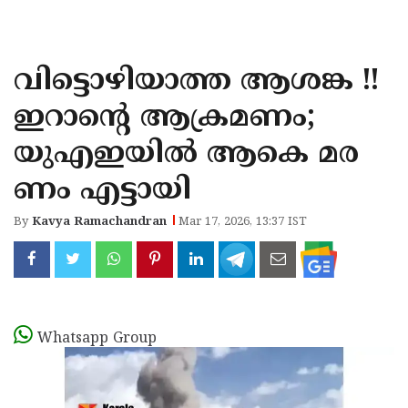
KOZHIKODE
WAYANAD
വിട്ടൊഴിയാത്ത ആശങ്ക !!
KANNUR
ഇറാന്റെ ആക്രമണം;
KASARAGOD
യുഎഇയിൽ ആകെ മര
ണം എട്ടായി
By
Kavya Ramachandran
Mar 17, 2026, 13:37 IST
Whatsapp Group