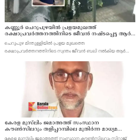
കണ്ണൂർ ചെറുപുഴയിൽ പ്രളയമുഖത്ത്
രക്ഷാപ്രവർത്തനത്തിനിടെ ജീവൻ നഷ്ടപ്പെട്ട ആർ.
രാജേഷിൻ്റെ ഭൗതിക ശരീരത്തോട് അനാദരവ്
ചെറുപുഴ മിന്തുള്ളിയിൽ പ്രളയ മുഖത്തെ
കാണിച്ചതായി ആരോപണം
രക്ഷാപ്രവർത്തനത്തിനിടെ സ്വന്തം ജീവൻ ബലി നൽകിയ ആർ
രാജേഷിനോട് അനാദരവ് കാണിച്ചതായി ആരോപണം. രാജേഷിന്റെ
മൃതദേഹം തിരുവനന്തപുരത്തെ
കേരള മുസ്‌ലിം ജമാഅത്ത് സംസ്ഥാന
കൗൺസിലറും തളിപ്പറമ്പിലെ മുതിർന്ന മാധ്യമ
പ്രവർത്തകനുമായ ബി എ അലി മൊഗ്രാൽ
കേരള മുസ്‌ലിം ജമാഅത്ത് സംസ്ഥാന കൗൺസിലറും സിറാജ്