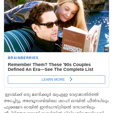
ഇടയ്ക്ക് ഒരു മണിക്കൂർ യുഎഇ വ്യോമാതിർത്തി
അടച്ചിട്ടു. അബൂദാബിയിലെ ഷാഹ് ഓയിൽ ഫീൽഡിലും
ഫുജൈറ ഓയിൽ ഇൻഡസ്ട്രിയൽ സോണിലും