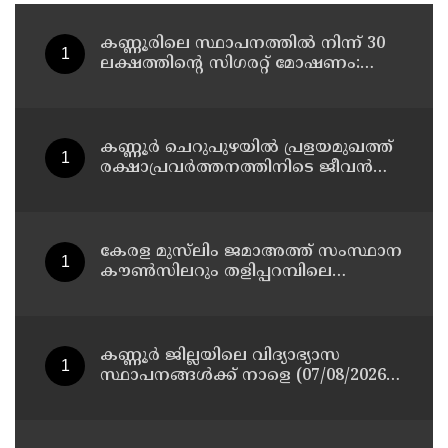
കണ്ണൂരിലെ സ്ഥാപനത്തിൽ നിന്ന് 30
ലക്ഷത്തിന്റെ സിഗരറ്റ് മോഷണം:
തമിഴ്‌നാട് സ്വദേശിയായ
സെയിൽസ്മാൻ തെങ്കാശിയിൽ
പിടിയിൽ
കണ്ണൂർ ചെറുപുഴയിൽ പ്രളയമുഖത്ത്
രക്ഷാപ്രവർത്തനത്തിനിടെ ജീവൻ
നഷ്ടപ്പെട്ട ആർ. രാജേഷിൻ്റെ ഭൗതിക
ശരീരത്തോട് അനാദരവ്
കാണിച്ചതായി ആരോപണം
കേരള മുസ്‌ലിം ജമാഅത്ത് സംസ്ഥാന
കൗൺസിലറും തളിപ്പറമ്പിലെ
മുതിർന്ന മാധ്യമ പ്രവർത്തകനുമായ
ബി എ അലി മൊഗ്രാൽ നിര്യാതനായി
കണ്ണൂർ ജില്ലയിലെ വിദ്യാഭ്യാസ
സ്ഥാപനങ്ങള്‍ക്ക് നാളെ (07/08/2026),
അവധി