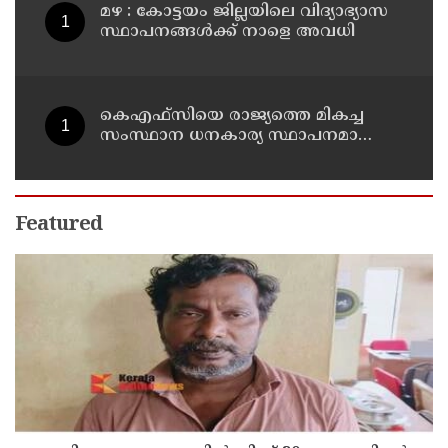
മഴ : കോട്ടയം ജില്ലയിലെ വിദ്യാഭ്യാസ
സ്ഥാപനങ്ങൾക്ക് നാളെ അവധി
കെഎഫ്‌സിയെ രാജ്യത്തെ മികച്ച
സംസ്ഥാന ധനകാര്യ സ്ഥാപനമാക്കും:
മുഖ്യമന്ത്രി വി ഡി സതീശൻ
Featured