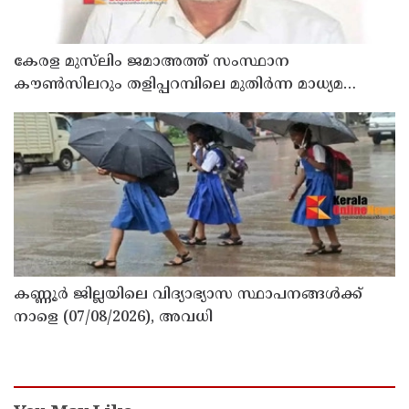
കേരള മുസ്‌ലിം ജമാഅത്ത് സംസ്ഥാന
കൗൺസിലറും തളിപ്പറമ്പിലെ മുതിർന്ന മാധ്യമ
പ്രവർത്തകനുമായ ബി എ അലി മൊഗ്രാൽ
നിര്യാതനായി
കണ്ണൂർ ജില്ലയിലെ വിദ്യാഭ്യാസ സ്ഥാപനങ്ങള്‍ക്ക്
നാളെ (07/08/2026), അവധി