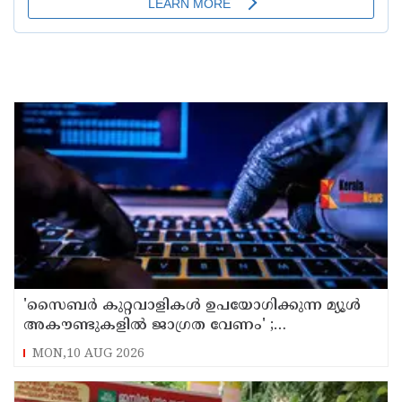
'സൈബര്‍ കുറ്റവാളികള്‍ ഉപയോഗിക്കുന്ന മ്യൂള്‍
അകൗണ്ടുകളില്‍ ജാഗ്രത വേണം' ;
നിര്‍ദേശവുമായി പൊലീസ്
MON,10 AUG 2026