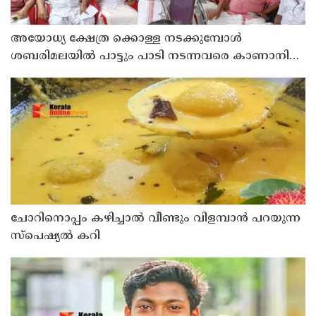
അയോധ്യ ക്ഷേത്ര ക്കൊള്ള നടക്കുമ്പോൾ
ശബരിമലയിൽ പാട്ടും പാടി നടന്നവരെ കാണാനില്ല ;
ഇ.പി.ജയരാജൻ
ചോറിനൊപ്പം കഴിച്ചാൽ വീണ്ടും വിളമ്പാൻ പറയുന്ന
സ്പെഷ്യൽ കറി