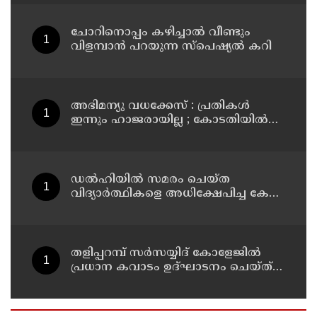
ഇ.പി.ജയരാജൻ
ചോറിനൊപ്പം കഴിച്ചാൽ വീണ്ടും
വിളമ്പാൻ പറയുന്ന സ്പെഷ്യൽ കറി
അഭിമന്യു വധക്കേസ് : പ്രതികൾ
ഇന്നും ഹാജരായില്ല ; കോടതിയിൽ
മാധ്യമപ്രവർത്തകരുള്ളതിനാൽ
ഹാജരാകാൻ ബുദ്ധിമുട്ടെന്ന്
പ്രതികൾ
ഡൽഹിയിൽ സമരം ചെയ്ത
വിദ്യാർത്ഥികളെ അധിക്ഷേപിച്ച കേസ്
; ടി ജി മോഹൻദാസ് കുറ്റം സമ്മതിച്ചു
തളിപ്പറമ്പ് സർസയ്യിദ് കോളേജിൽ
പ്രധാന കവാടം ഉദ്ഘാടനം ചെയ്ത്
പൂർവ്വ വിദ്യാർത്ഥിയും വ്യവസായ
മന്ത്രിയുമായ പി കെ കുഞ്ഞാലിക്കുട്ടി