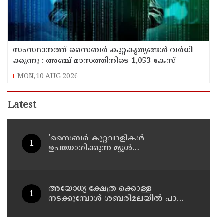
സം​സ്ഥാ​ന​ത്ത് സൈ​ബ​ര്‍ കു​റ്റ​കൃ​ത്യ​ങ്ങ​ൾ വ​ർ​ധി​
ക്കു​ന്നു : അഞ്ച്​ മാസത്തിനിടെ 1,053 കേസ്
MON,10 AUG 2026
Latest
'സൈബര്‍ കുറ്റവാളികള്‍
ഉപയോഗിക്കുന്ന മ്യൂള്‍
അകൗണ്ടുകളില്‍ ജാഗ്രത വേണം' ;
നിര്‍ദേശവുമായി പൊലീസ്
അയോധ്യ ക്ഷേത്ര ക്കൊള്ള
നടക്കുമ്പോൾ ശബരിമലയിൽ പാട്ടും
പാടി നടന്നവരെ കാണാനില്ല ;