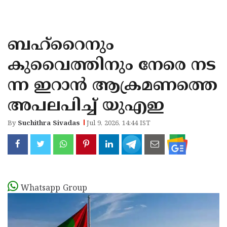
KOZHIKODE
WAYANAD
ബഹ്‌റൈനും
KANNUR
കുവൈത്തിനും നേരെ നട
KASARAGOD
ന്ന ഇറാന്‍ ആക്രമണത്തെ
അപലപിച്ച് യുഎഇ
By
Suchithra Sivadas
Jul 9, 2026, 14:44 IST
Whatsapp Group