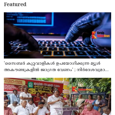
Featured
'സൈബര്‍ കുറ്റവാളികള്‍ ഉപയോഗിക്കുന്ന മ്യൂള്‍
അകൗണ്ടുകളില്‍ ജാഗ്രത വേണം' ; നിര്‍ദേശവുമായി
പൊലീസ്