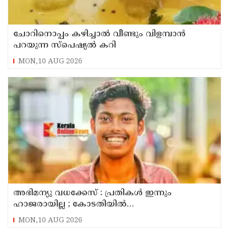
ചോറിനൊപ്പം കഴിച്ചാൽ വീണ്ടും വിളമ്പാൻ
പറയുന്ന സ്പെഷ്യൽ കറി
MON,10 AUG 2026
അഭിമന്യു വധക്കേസ് : പ്രതികൾ ഇന്നും
ഹാജരായില്ല ; കോടതിയിൽ
മാധ്യമപ്രവർത്തകരുള്ളതിനാൽ ഹാജരാകാൻ
MON,10 AUG 2026
ബുദ്ധിമുട്ടെന്ന് പ്രതികൾ