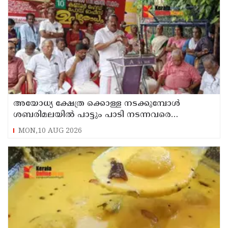
അയോധ്യ ക്ഷേത്ര ക്കൊള്ള നടക്കുമ്പോൾ
ശബരിമലയിൽ പാട്ടും പാടി നടന്നവരെ
കാണാനില്ല ; ഇ.പി.ജയരാജൻ
MON,10 AUG 2026