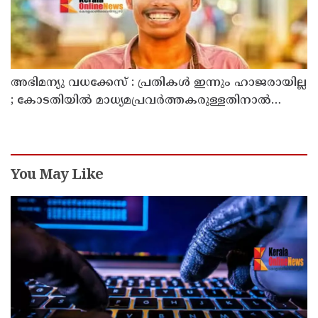
അഭിമന്യു വധക്കേസ് : പ്രതികൾ ഇന്നും ഹാജരായില്ല
; കോടതിയിൽ മാധ്യമപ്രവർത്തകരുള്ളതിനാൽ
ഹാജരാകാൻ ബുദ്ധിമുട്ടെന്ന് പ്രതികൾ
You May Like