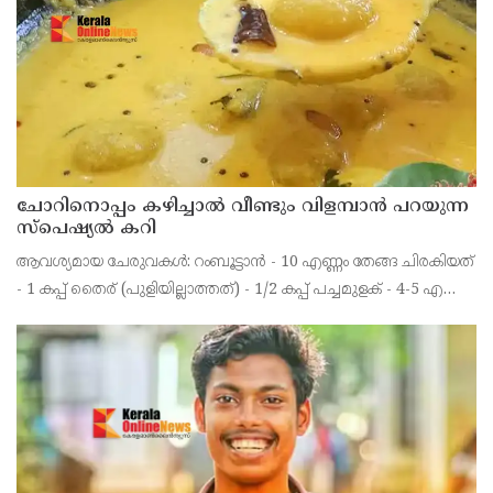
മോർച്ചയുടേയും കേന്ദ്ര ട്രേഡ്‌ യൂണിയനുകളുടേയും ആഹ്വാനപ
ചോറിനൊപ്പം കഴിച്ചാൽ വീണ്ടും വിളമ്പാൻ പറയുന്ന
സ്പെഷ്യൽ കറി
ആവശ്യമായ ചേരുവകൾ: റംബൂട്ടാൻ - 10 എണ്ണം തേങ്ങ ചിരകിയത്
- 1 കപ്പ് തൈര് (പുളിയില്ലാത്തത്) - 1/2 കപ്പ് പച്ചമുളക് - 4-5 എണ്ണം
മഞ്ഞൾപ്പൊടി - 1/2 ടീസ്പൂൺ ജീരകം - 1/4 ടീസ്പൂൺ ഉപ്പ് -
ആവശ്യത്തിന് പഞ്ചസാര - 1