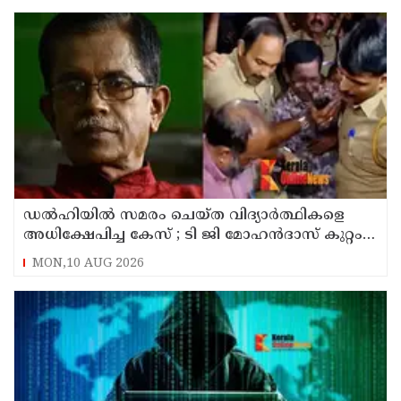
ഡൽഹിയിൽ സമരം ചെയ്ത വിദ്യാർത്ഥികളെ
അധിക്ഷേപിച്ച കേസ് ; ടി ജി മോഹൻദാസ് കുറ്റം
സമ്മതിച്ചു
MON,10 AUG 2026