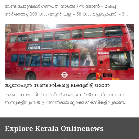
വേണ്ട ചേരുവകൾ ഗണപതി നാരങ്ങ / സിട്രോൺ – 2 കപ്പ്
അരിഞ്ഞത്/ 300 ഗ്രാം വാളൻ പുളി – 50 ഗ്രാം മുളകുപൊടി – 3
ടീസ്പൂൺ പച്ചമുളക് – 2 എണ്ണം കറിവേപ്പില ആവിശ്യത്തിന് ഇഞ്ചി
– ഒരു ചെറിയ കഷണം വെളുത്തുള്ളി – 10 മുതൽ
യൂറോപ്യന്‍ സഞ്ചാരികളെ ലക്ഷ്യമിട്ട് ഒമാന്‍
ലണ്ടന്‍ നഗരത്തില്‍ സര്‍വീസ് നടത്തുന്ന 100 ഡബിള്‍ ഡെക്കര്‍
ബസുകളിലും 100 പ്രശസ്തമായ ബ്ലാക്ക് ടാക്‌സികളിലുമാണ്
ഒമാന്‍ ടൂറിസത്തിന്റെ ആകര്‍ഷകമായ പരസ്യങ്ങള്‍
പതിപ്പിച്ചിരിക്കുന്നത്.
Explore Kerala Onlinenews