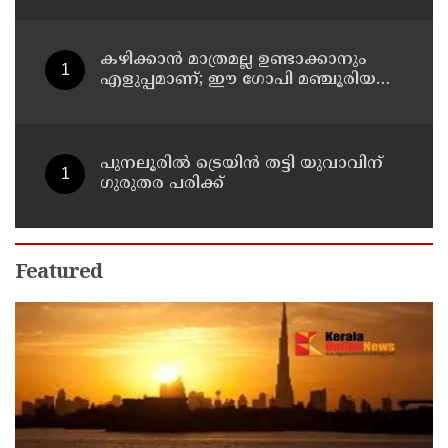
കഴിക്കാൻ മാത്രമല്ല ഉണ്ടാക്കാനും
എളുപ്പമാണ്; ഈ ഗോപി മഞ്ചൂരിയൻ
റെസിപ്പി
പുനലൂരിൽ ട്രെയിൻ തട്ടി യുവാവിന്
ഗുരുതര പരിക്ക്
Featured