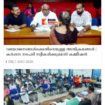
വയോജനങ്ങൾക്കെതിരെയുള്ള അതിക്രമങ്ങൾ ;
കർശന നടപടി സ്വീകരിക്കുമെന്ന് കമ്മീഷൻ
FRI,7 AUG 2026