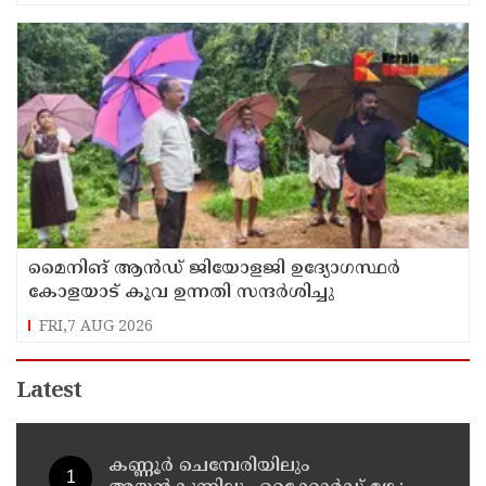
മൈനിങ് ആൻഡ്​ ജിയോളജി ഉദ്യോഗസ്ഥർ
കോളയാട് കൂവ ഉന്നതി സന്ദർശിച്ചു
FRI,7 AUG 2026
Latest
കണ്ണൂർ ചെമ്പേരിയിലും