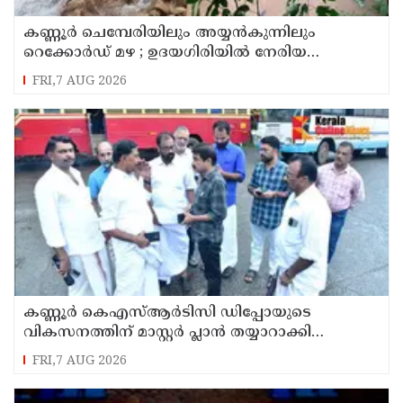
കണ്ണൂർ ചെമ്പേരിയിലും അയ്യൻകുന്നിലും
റെക്കോർഡ് മഴ ; ഉദയഗിരിയിൽ നേരിയ
ഉരുൾപൊട്ടൽ; 13 പേരെ ക്യാമ്പിലേക്ക് മാറ്റി
FRI,7 AUG 2026
കണ്ണൂർ കെഎസ്ആർടിസി ഡിപ്പോയുടെ
വികസനത്തിന് മാസ്റ്റർ പ്ലാൻ തയ്യാറാക്കി
സമർപ്പിക്കും : ടി ഒ മോഹനൻ എം എൽ എ
FRI,7 AUG 2026