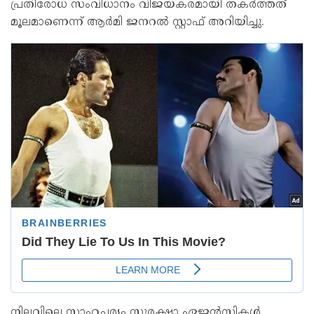
പ്രതിരോധ സംവിധാനം വിജയകരമായി തകര്‍ത്തത്
മൂലമാണെന്ന് ആര്‍മി ജനറല്‍ സ്റ്റാഫ് അറിയിച്ചു.
നിലവിലെ സാഹചര്യം സുരക്ഷാ ഏജന്‍സികള്‍