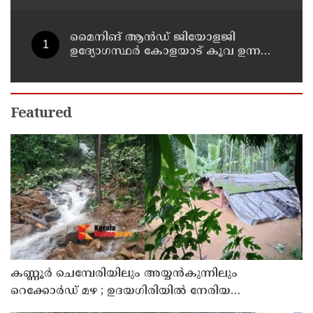
മൈനിങ് ആൻഡ്​ ജിയോളജി
ഉദ്യോഗസ്ഥർ കോളയാട് കൂവ ഉന്നതി
സന്ദർശിച്ചു
Featured
കണ്ണൂർ ചെമ്പേരിയിലും അയ്യൻകുന്നിലും
റെക്കോർഡ് മഴ ; ഉദയഗിരിയിൽ നേരിയ
ഉരുൾപൊട്ടൽ; 13 പേരെ ക്യാമ്പിലേക്ക് മാറ്റി