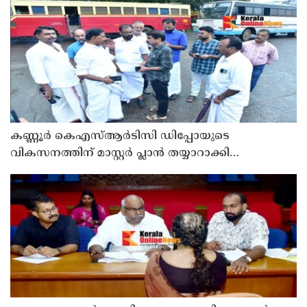
കണ്ണൂർ കെഎസ്ആർടിസി ഡിപ്പോയുടെ
വികസനത്തിന് മാസ്റ്റർ പ്ലാൻ തയ്യാറാക്കി
സമർപ്പിക്കും : ടി ഒ മോഹനൻ എം എൽ എ