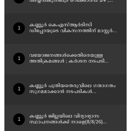
അയ്യൻകുന്നിലും റെക്കോർഡ് മഴ ;
ഉദയഗിരിയിൽ നേരിയ ഉരുൾപൊട്ടൽ;
13 പേരെ ക്യാമ്പിലേക്ക് മാറ്റി
കണ്ണൂർ കെഎസ്ആർടിസി
ഡിപ്പോയുടെ വികസനത്തിന് മാസ്റ്റർ
പ്ലാൻ തയ്യാറാക്കി സമർപ്പിക്കും : ടി ഒ
മോഹനൻ എം എൽ എ
വയോജനങ്ങൾക്കെതിരെയുള്ള
അതിക്രമങ്ങൾ ; കർശന നടപടി
സ്വീകരിക്കുമെന്ന് കമ്മീഷൻ
കണ്ണൂർ പുതിയതെരുവിലെ ഗതാഗതം
സുഗമമാക്കാന്‍ നടപടികള്‍
സ്വീകരിക്കും
കണ്ണൂർ ജില്ലയിലെ വിദ്യാഭ്യാസ
സ്ഥാപനങ്ങള്‍ക്ക് നാളെ(8/8/26)
അവധി പ്രഖ്യാപിച്ചു