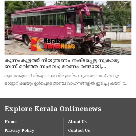
കമ്മീഷണർ പി. സജിത്ത് കുമാർ എന്നിവർ കണ്ണൂരിൽവാർത്താ
സമ്മേളനത്
കുന്നംകുളത്ത് നിയന്ത്രണം നഷ്ടപ്പെട്ട സ്വകാര്യ
ബസ് മറിഞ്ഞ സംഭവം; മരണം രണ്ടായി,
എട്ടുപേർക്ക് പരിക്ക്
കുന്നംകുളത്ത് നിയന്ത്രണം വിട്ടെത്തിയ സ്വകാര്യ ബസ് കാറും
ഓട്ടോറിക്ഷയും ഉൾപ്പെടെ അഞ്ച് വാഹനങ്ങളിൽ ഇടിച്ചു കയറി വൻ
അപകടം. അപകടത്തിൽ സ്കൂട്ടർ യാത്രക്കാരിയായ കോളേജ്
വിദ്യാർഥിനി അടക്കം രണ്ടുപേർ മരിച്ചു. പന
Explore Kerala Onlinenews
Home
About Us
Privacy Policy
Contact Us