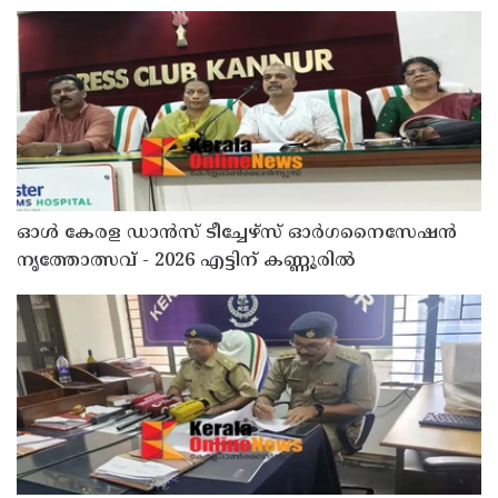
രണ്ട് പേർ അറസ്റ്റിൽ
ഓൾ കേരള ഡാൻസ് ടീച്ചേഴ്സ് ഓർഗനൈസേഷൻ
നൃത്തോത്സവ് - 2026 എട്ടിന് കണ്ണൂരിൽ