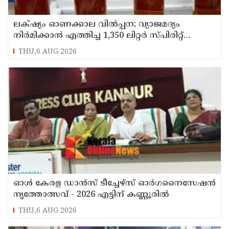
ലക്‌ഷ്യം ഓണക്കാല വിൽപ്പന; വ്യാജമദ്യം
നിർമിക്കാൻ എത്തിച്ച 1,350 ലിറ്റർ സ്പിരിറ്റ്
പിടികൂടി; രണ്ട് പേർ അറസ്റ്റിൽ
THU,6 AUG 2026
ഓൾ കേരള ഡാൻസ് ടീച്ചേഴ്സ് ഓർഗനൈസേഷൻ
നൃത്തോത്സവ് - 2026 എട്ടിന് കണ്ണൂരിൽ
THU,6 AUG 2026