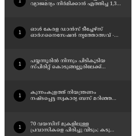
വ്യാജമദ്യം നിർമിക്കാൻ എത്തിച്ച 1,350
ലിറ്റർ സ്പിരിറ്റ് പിടികൂടി; രണ്ട് പേർ
അറസ്റ്റിൽ
ഓൾ കേരള ഡാൻസ് ടീച്ചേഴ്സ്
ഓർഗനൈസേഷൻ നൃത്തോത്സവ് -
2026 എട്ടിന് കണ്ണൂരിൽ
പയ്യന്നൂരിൽ നിന്നും പിടികൂടിയ
സ്പിരിറ്റ് കൊടുങ്ങല്ലൂരിലേക്ക്
എത്തിക്കാൻ പദ്ധതിയിട്ടുവെന്ന്
എക്സൈസ് ഡെപ്യൂട്ടി കമ്മിഷണർ
കുന്നംകുളത്ത് നിയന്ത്രണം
നഷ്ടപ്പെട്ട സ്വകാര്യ ബസ് മറിഞ്ഞ
സംഭവം; മരണം രണ്ടായി,
എട്ടുപേർക്ക് പരിക്ക്
70 വയസിന് മുകളിലുള്ള
പ്രവാസികളെ പിരിച്ചു വിടും; കടുത്ത