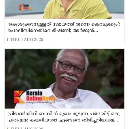
'കൊടുക്കാനുള്ളത് സമയത്ത് തന്നെ കൊടുക്കും';
പൊലീസിനെതിരെ ഭീഷണി; അർജുൻ
ആയങ്കിക്കെതിരെ കേസെടുത്തു
THU,6 AUG 2026
പ്രിയദർശിനി ബസിൽ മുഖം മൂടുന്ന പർദയിട്ട് ഒരു
പുരുഷൻ കയറിയാൽ എങ്ങനെ തിരിച്ചറിയുമെന്ന്
എംഎൻ കാരശ്ശേരി