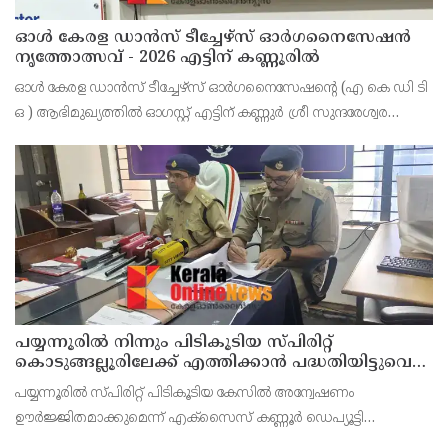
ഓൾ കേരള ഡാൻസ് ടീച്ചേഴ്സ് ഓർഗനൈസേഷൻ
നൃത്തോത്സവ് - 2026 എട്ടിന് കണ്ണൂരിൽ
ഓൾ കേരള ഡാൻസ് ടീച്ചേഴ്സ് ഓർഗനൈസേഷൻ്റെ (എ കെ ഡി ടി
ഒ ) ആഭിമുഖ്യത്തിൽ ഓഗസ്റ്റ് എട്ടിന് കണ്ണുർ ശ്രീ സുന്ദരേശ്വര
ക്ഷേത്രത്തിൽ നൃത്തോത്സവ്_2026 സീസൺ 2 നടത്തുമെന്ന്
സംഘാടകർ കണ്ണൂർ പ്രസ് ക്ളബ്ബിൽ വാർത്താ സമ
പയ്യന്നൂരിൽ നിന്നും പിടികൂടിയ സ്പിരിറ്റ്
കൊടുങ്ങല്ലൂരിലേക്ക് എത്തിക്കാൻ പദ്ധതിയിട്ടുവെന്ന്
എക്സൈസ് ഡെപ്യൂട്ടി കമ്മിഷണർ
പയ്യന്നൂരിൽ സ്പിരിറ്റ് പിടികൂടിയ കേസിൽ അന്വേഷണം
ഊർജ്ജിതമാക്കുമെന്ന് എക്സൈസ് കണ്ണൂർ ഡെപ്യൂട്ടി
കമ്മീഷണർ ടിഎം ശ്രീനിവാസൻ കണ്ണൂർ എക്സൈസ് അസി.