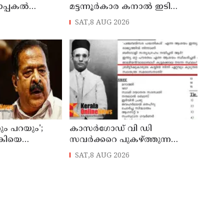
ാപ്പകൽ
മട്ടന്നൂർകാര കനാൽ ഇടിഞ്ഞു:
പ്പെടുത്തി
തീരത്തെ അഞ്ച് കുടുംബങ്ങളെ
SAT,8 AUG 2026
മാറ്റി
ം പറയും';
കാസർഗോഡ് വി ഡി
കിയെ
സവർക്കറെ പുകഴ്ത്തുന്ന
ൻ നിർദേശം
ചോദ്യാവലി വിവാദം: പൊതു
SAT,8 AUG 2026
ന് രമേശ്
വിദ്യാഭ്യാസ ഡയറക്ടറോട്
റിപ്പോർട്ട് തേടി വിദ്യാഭ്യാസ മന്ത്രി