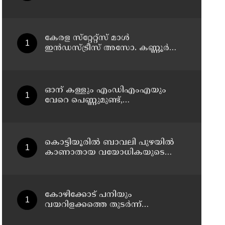
കേരള സ്‌റ്റേറ്റ്സ് മാൾ
ഇൻഡസ്ട്രീസ് അസോ. കണ്ണൂർ
ജില്ലാ സമ്മേളനം ഓഗസ്റ്റ് 11 ന്
കണ്ണൂരിൽ
ഓന് കള്ളും എംഡിഎംഎയും
വേറെ പെണ്ണുമുണ്ട്,
എനിക്കിങ്ങനെ ജീവിക്കാനാവില്ല';
പൊയ്ത്തുംകടവിൽജീവനൊടുക്കിയ
റിസയുടെ സുഹൃത്തിനയച്ച
വാട്സ്ആപ്പ്ചാറ്റ് പുറത്ത് വന്നു
കൊട്ടിയൂരിൽ ബാവലി പുഴയിൽ
കാണാതായ വയോധികയുടെ
മൃതദേഹം കണ്ടെത്തി
കോഴിക്കോട് പനിയും
വയറിളക്കത്തെ തുടര്‍ന്ന്
ചികിത്സയിലായിരുന്ന യുവതി