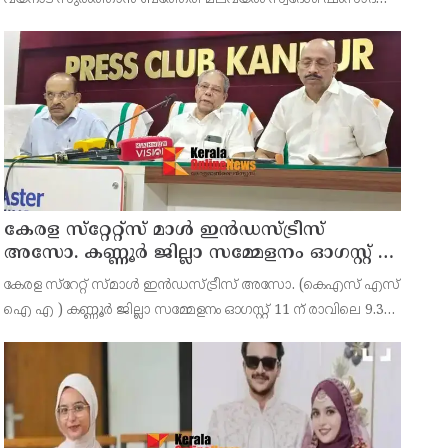
(39) ആണ് പിടിയിലായത്. ഇയാള്‍ നൂറിലധികം കേസുകളിലെ
പ്രതിയാണെന്നാണ് പൊലീസ് പറയുന്നത്. കോഴിക്
കേരള സ്‌റ്റേറ്റ്സ് മാൾ ഇൻഡസ്ട്രീസ്
അസോ. കണ്ണൂർ ജില്ലാ സമ്മേളനം ഓഗസ്റ്റ് 11
ന് കണ്ണൂരിൽ
കേരള സ്‌റേറ്റ് സ്മാൾ ഇൻഡസ്ട്രീസ് അസോ. (കെഎസ് എസ്
ഐ എ ) കണ്ണൂർ ജില്ലാ സമ്മേളനം ഓഗസ്റ്റ് 11 ന് രാവിലെ 9.30
മണിക്ക് കണ്ണൂർചേമ്പർ ഓഫ് കൊമേഴ്സ് ഹാളിൽ നടക്കുമെന്ന്
ഭാരവാഹികൾ