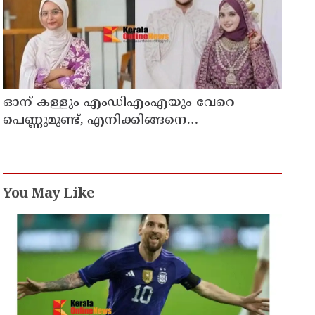
ഓന് കള്ളും എംഡിഎംഎയും വേറെ
പെണ്ണുമുണ്ട്, എനിക്കിങ്ങനെ
ജീവിക്കാനാവില്ല';
പൊയ്ത്തുംകടവിൽജീവനൊടുക്കിയ
റിസയുടെ സുഹൃത്തിനയച്ച വാട്സ്ആപ്പ്ചാറ്റ്
പുറത്ത് വന്നു
You May Like