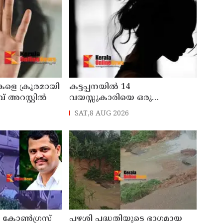
കളെ ക്രൂരമായി
കട്ടപ്പനയില്‍ 14
് അറസ്റ്റില്‍
വയസ്സുകാരിയെ ഒരു
വര്‍ഷത്തോളം ലൈംഗിക
SAT,8 AUG 2026
പീഡനത്തിന് ഇരയാക്കി;
രണ്ടാനച്ഛൻ പിടിയില്‍
കോൺഗ്രസ്
പഴശി പദ്ധതിയുടെ ഭാഗമായ