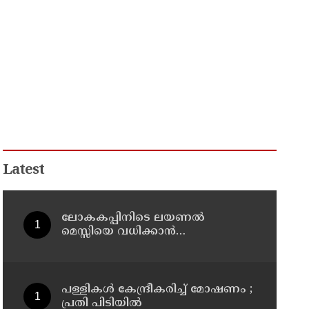
Latest
ലോകകപ്പിനിടെ ലയണല്‍
മെസ്സിയെ വധിക്കാൻ
ചാവേറാക്രമണത്തിന് പദ്ധതി; വൻ
സുരക്ഷാ ഭീഷണി പുറത്ത്
പള്ളികള്‍ കേന്ദ്രീകരിച്ച് മോഷണം ;
പ്രതി പിടിയില്‍