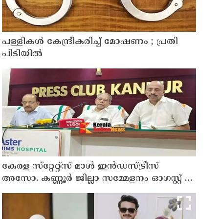
പള്ളികള്‍ കേന്ദ്രീകരിച്ച് മോഷണം ; പ്രതി
പിടിയില്‍
കേരള സ്‌റ്റേറ്റ്സ് മാൾ ഇൻഡസ്ട്രീസ്
അസോ. കണ്ണൂർ ജില്ലാ സമ്മേളനം ഓഗസ്റ്റ് 11
ന് കണ്ണൂരിൽ