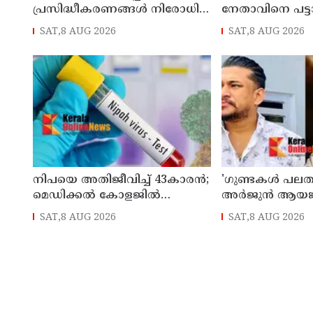
പ്രസിദ്ധീകരണങ്ങൾ നിരോധിച്ച്
നേതാവിനെ പട്ട
മഹാരാഷ്ട്ര
വെടിവെച്ചു കൊല
SAT,8 AUG 2026
SAT,8 AUG 2026
നിപയെ അതിജീവിച്ച് 43കാരന്‍;
'ഗുണ്ടകൾ പലതു
മെഡിക്കല്‍ കോളജില്‍
അർജുൻ ആയങ്
ചികിത്സയിലായിരുന്ന ഫറോക്ക്
വെടിവെയ്ക്കാ
SAT,8 AUG 2026
SAT,8 AUG 2026
സ്വദേശി വീട്ടിലേക്ക് മടങ്ങി
നൽകിയിട്ടില്ലെന്
ചെന്നിത്തല