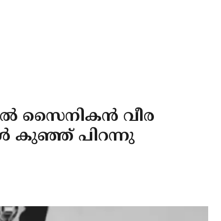
്‍ സൈനികന്‍ വീര
്‍ കുഞ്ഞ് പിറന്നു