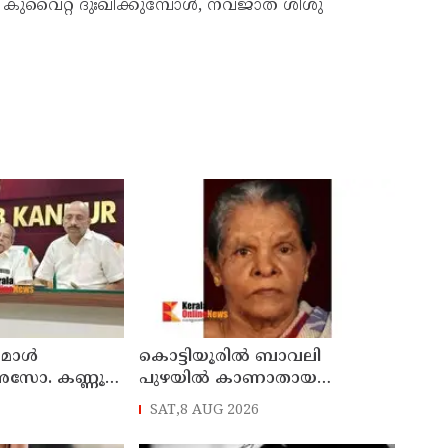
‍ കുവൈറ്റ് ദുഃഖിക്കുമ്പോള്‍, നവജാത ശിശു
് മാൾ
കൊട്ടിയൂരിൽ ബാവലി
അസോ. കണ്ണൂർ
പുഴയിൽ കാണാതായ
ഓഗസ്റ്റ് 11 ന്
വയോധികയുടെ മൃതദേഹം
SAT,8 AUG 2026
കണ്ടെത്തി