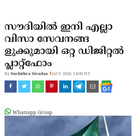
KOZHIKODE
WAYANAD
സൗദിയില്‍ ഇനി എല്ലാ
KANNUR
വിസാ സേവനങ്ങ
KASARAGOD
ളുക്കുമായി ഒറ്റ ഡിജിറ്റല്‍
പ്ലാറ്റ്ഫോം
By
Suchithra Sivadas
Jul 9, 2026, 14:08 IST
Whatsapp Group