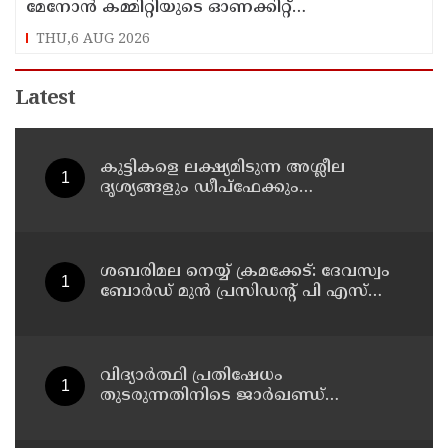
മേനോന്‍ കമ്മിറ്റിയുടെ ഓണക്കിറ്റ്
വിതരണത്തിനെതിരെ ഒരുവിഭാഗം താരങ്ങള്‍
THU,6 AUG 2026
Latest
കുട്ടികളെ ലക്ഷ്യമിടുന്ന അശ്ലീല
ദൃശ്യങ്ങളും ഡീപ്ഫേക്കും
പ്രചരിപ്പിക്കുന്നതില്‍ മെറ്റ
കേന്ദ്രത്തോട് മാപ്പ് പറഞ്ഞു
ശബരിമല നെയ്യ് ക്രമക്കേട്: ദേവസ്വം
ബോര്‍ഡ് മുന്‍ പ്രസിഡന്റ് പി എസ്
പ്രശാന്തിനെ പ്രതിയാക്കും: ദേവസ്വം
വിജിലന്‍സ്
വിദ്യാര്‍ത്ഥി പ്രതിഷേധം
തുടരുന്നതിനിടെ ജാര്‍ഖണ്ഡ്
നിയമസഭാ പരിസരത്ത്
നിരോധനാജ്ഞ