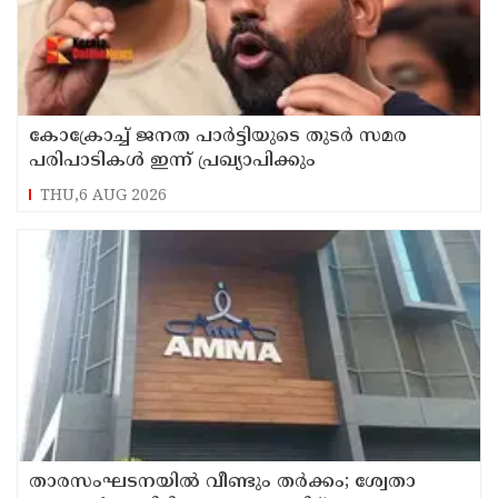
കോക്രോച്ച് ജനത പാര്‍ട്ടിയുടെ തുടര്‍ സമര
പരിപാടികള്‍ ഇന്ന് പ്രഖ്യാപിക്കും
THU,6 AUG 2026
താരസംഘടനയില്‍ വീണ്ടും തര്‍ക്കം; ശ്വേതാ