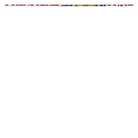
സംഘവുമായി കേന്ദ്ര മന്ത്രി അശ്വിനി വൈഷ്ണവ് നടത്തിയ
കൂടിക്കാഴ്ചയില്‍ ശക്തമായ മുന്നറിയിപ്പാണ് നല്‍കിയ
ശബരിമല നെയ്യ് ക്രമക്കേട്: ദേവസ്വം ബോര്‍ഡ് മുന്‍
പ്രസിഡന്റ് പി എസ് പ്രശാന്തിനെ പ്രതിയാക്കും:
ദേവസ്വം വിജിലന്‍സ്
പിഎസ് പ്രശാന്ത്, അജികുമാര്‍, മുരാരി ബാബു എന്നിവര്‍
ശബരിമല സ്വര്‍ണക്കൊള്ള കേസിലും പ്രതികളാണ്.