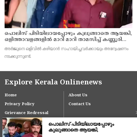
പൊലിസ് പിടിയിലായപ്പോഴും കുലുങ്ങാതെ ആയങ്കി,
ഒളിത്താവളങ്ങളില്‍ മാറി മാറി താമസിച്ച് കണ്ണൂരിലെ
ക്വട്ടേഷന്‍ നേതാവ്
അര്‍ജുനെ ഒളിവില്‍ കഴിയാന്‍ സഹായിച്ചവര്‍ക്കായും അന്വേഷണം
നടക്കുന്നുണ്ട്.
Explore Kerala Onlinenews
Home
About Us
Privacy Policy
Contact Us
Grievance Redressal