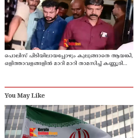
പൊലിസ് പിടിയിലായപ്പോഴും കുലുങ്ങാതെ ആയങ്കി,
ഒളിത്താവളങ്ങളില്‍ മാറി മാറി താമസിച്ച് കണ്ണൂരിലെ
ക്വട്ടേഷന്‍ നേതാവ്
You May Like