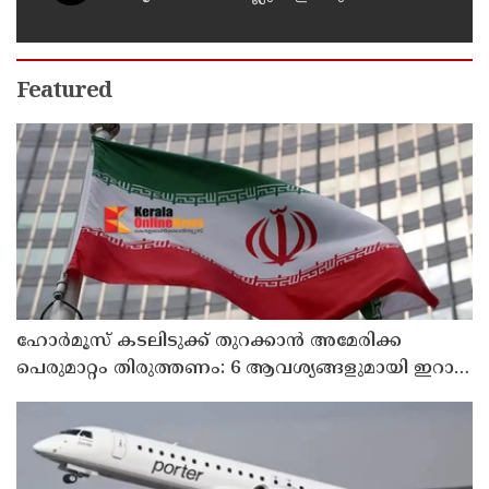
പോലെ, കുറ്റത്തിന് അനുസരിച്ച്
ശിക്ഷ നല്‍കും':എഡിജിപി
Featured
ഹോര്‍മൂസ് കടലിടുക്ക് തുറക്കാന്‍ അമേരിക്ക
പെരുമാറ്റം തിരുത്തണം: 6 ആവശ്യങ്ങളുമായി ഇറാന്‍
ദേശീയ സുരക്ഷാ കൗണ്‍സില്‍