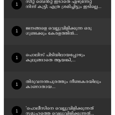
സീറ്റ് ബെല്‍റ്റ് ഇടാതെ എഴുന്നേറ്റ്
നിന്ന് കുട്ടി; എത്ര ശ്രമിച്ചിട്ടും ഇടില്ലെന്ന്
വാശിപിടിച്ചതോടെ വിമാനം റദ്ദാക്കി
ജനങ്ങളെ വെല്ലുവിളിക്കുന്ന ഒരു
ഗുണ്ടക്കും കേരളത്തില്‍
സ്ഥാനമുണ്ടാകില്ല: രമേശ് ചെന്നിത്തല
പൊലിസ് പിടിയിലായപ്പോഴും
കുലുങ്ങാതെ ആയങ്കി,
ഒളിത്താവളങ്ങളില്‍ മാറി മാറി
താമസിച്ച് കണ്ണൂരിലെ ക്വട്ടേഷന്‍
നേതാവ്
തിരുവനന്തപുരത്തും നീണ്ടകരയിലും
കാണാതായ
മത്സ്യത്തൊഴിലാളികള്‍ക്കായി
തിരച്ചില്‍ പത്താം ദിവസത്തിലേക്ക്
'പൊലീസിനെ വെല്ലുവിളിക്കുന്നത്
സമൂഹത്തെ വെല്ലുവിളിക്കുന്നത്