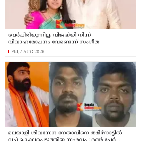
വേർപിരിയുന്നില്ല; വിജയ്‍യി നിന്ന്
വിവാഹമോചനം വേണ്ടെന്ന് സംഗീത
FRI,7 AUG 2026
മലയാളി ശിവസേന നേതാവിനെ തമിഴ്നാട്ടിൽ
വച്ച് കൊലപ്പെടുത്തിയ സംഭവം ; രണ്ട് പേർ