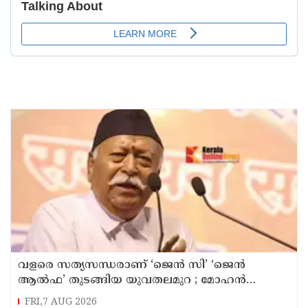
വളരെ സത്യസന്ധരാണ് ‘ജെൻ സി’ ‘ജെൻ
ആൽഫ’ തുടങ്ങിയ യുവതലമുറ ; മോഹൻ
ഭാഗവത്
FRI,7 AUG 2026