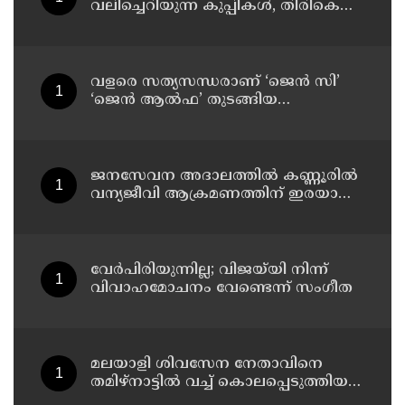
വലിച്ചെറിയുന്ന കുപ്പികള്‍, തിരികെ
വാങ്ങുന്നത് നിര്‍ത്തുന്നതോടെ ഇത്
ഇരട്ടിക്കും, കോടികളുടെ ലാഭമുള്ള
പദ്ധതി നിര്‍ത്തിയത് എന്തിന്?
സര്‍ക്കാരിന്റേത് തലതിരിഞ്ഞ
വളരെ സത്യസന്ധരാണ് ‘ജെൻ സി’
തീരുമാനമോ?
‘ജെൻ ആൽഫ’ തുടങ്ങിയ
യുവതലമുറ ; മോഹൻ ഭാഗവത്
ജനസേവന അദാലത്തിൽ കണ്ണൂരിൽ
വന്യജീവി ആക്രമണത്തിന് ഇരയായ
30 പേർക്ക് സഹായധനം അനുവദിച്ചു
വേർപിരിയുന്നില്ല; വിജയ്‍യി നിന്ന്
വിവാഹമോചനം വേണ്ടെന്ന് സംഗീത
മലയാളി ശിവസേന നേതാവിനെ
തമിഴ്നാട്ടിൽ വച്ച് കൊലപ്പെടുത്തിയ
സംഭവം ; രണ്ട് പേർ പിടിയിൽ