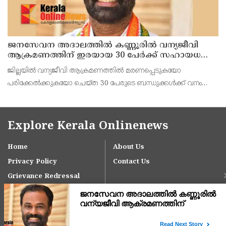
ജനസേവന അദാലത്തിൽ കണ്ണൂരിൽ വന്യജീവി
ആക്രമണത്തിന് ഇരയായ 30 പേർക്ക് സഹായധനം
അനുവദിച്ചു
ജില്ലയിൽ വന്യജീവി ആക്രമണത്തിൽ മരണപ്പെടുകയോ
പരിക്കേൽക്കുകയോ ചെയ്ത 30 പേരുടെ ബന്ധുക്കൾക്ക് വനം
വന്യജീവി വകുപ്പിന്റെ ജനസേവന ജില്ലാതല അദാലത്തിൽ
സഹായധനം അനുവദിച്ചു. സംസ്ഥാന സർക്കാരിന്റെ നൂറുദിന
പരിപാടിയിൽ
Explore Kerala Onlinenews
Home
About Us
Privacy Policy
Contact Us
Grievance Redressal