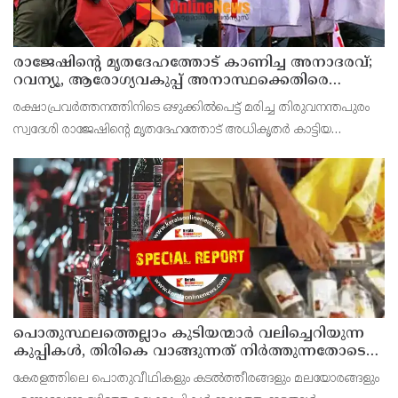
രാജേഷിന്റെ മൃതദേഹത്തോട് കാണിച്ച അനാദരവ്;
റവന്യൂ, ആരോഗ്യവകുപ്പ് അനാസ്ഥക്കെതിരെ
കടുത്ത നടപടി വേണം; ഡിവൈഎഫ്ഐ
രക്ഷാപ്രവർത്തനത്തിനിടെ ഒഴുക്കിൽപെട്ട് മരിച്ച തിരുവനന്തപുരം
ശക്തമായ പ്രതിഷേധത്തിലേക്ക്
സ്വദേശി രാജേഷിന്റെ മൃതദേഹത്തോട് അധികൃതർ കാട്ടിയ
മനുഷ്യത്വരഹിതമായ അനാദരവിനെതിരെ ഡിവൈഎഫ്ഐ
കണ്ണൂർ ജില്ലാ സെക്രട്ടറിയേറ്റ് ശക്തമായി പ്രതിഷേധിക്ക
പൊതുസ്ഥലത്തെല്ലാം കുടിയന്മാര്‍ വലിച്ചെറിയുന്ന
കുപ്പികള്‍, തിരികെ വാങ്ങുന്നത് നിര്‍ത്തുന്നതോടെ
ഇത് ഇരട്ടിക്കും, കോടികളുടെ ലാഭമുള്ള പദ്ധതി
കേരളത്തിലെ പൊതുവീഥികളും കടല്‍ത്തീരങ്ങളും മലയോരങ്ങളും
നിര്‍ത്തിയത് എന്തിന്? സര്‍ക്കാരിന്റേത് തലതിരിഞ്ഞ