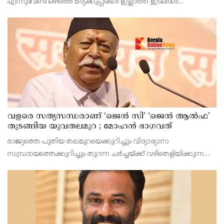
എന്നുവേണ്ട ഒഴിഞ്ഞ മദ്യക്കുപ്പികള്‍ ഇല്ലാത്ത ഇടങ്ങള്‍
തീരുമാനമോ?
അപൂര്‍വമാണ്.
വളരെ സത്യസന്ധരാണ് ‘ജെൻ സി’ ‘ജെൻ ആൽഫ’
തുടങ്ങിയ യുവതലമുറ ; മോഹൻ ഭാഗവത്
രാജ്യത്തെ പുതിയ തലമുറയെക്കുറിച്ചും വിദ്യാഭ്യാസ
സമ്പ്രദായത്തെക്കുറിച്ചും തുറന്ന ചർച്ചയ്ക്ക് വഴിതെളിയിക്കുന്ന
നിർണ്ണായക പ്രസ്താവനയുമായി ആർ.എസ്.എസ് മേധാവി
മോഹൻ ഭാഗവത് രംഗത്ത്. നിലവിലെ തലമുറയെക്കാൾ വളരെ