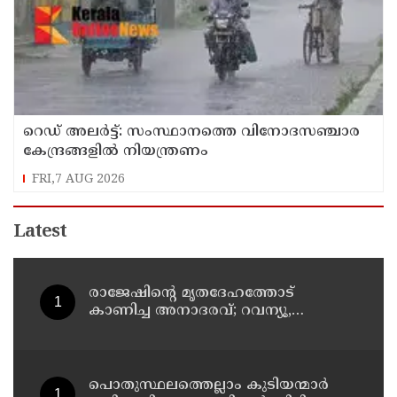
റെഡ് അലർട്ട്: സംസ്ഥാനത്തെ വിനോദസഞ്ചാര
കേന്ദ്രങ്ങളിൽ നിയന്ത്രണം
FRI,7 AUG 2026
Latest
രാജേഷിന്റെ മൃതദേഹത്തോട്
കാണിച്ച അനാദരവ്; റവന്യൂ,
ആരോഗ്യവകുപ്പ് അനാസ്ഥക്കെതിരെ
കടുത്ത നടപടി വേണം;
ഡിവൈഎഫ്ഐ ശക്തമായ
പ്രതിഷേധത്തിലേക്ക്
പൊതുസ്ഥലത്തെല്ലാം കുടിയന്മാര്‍