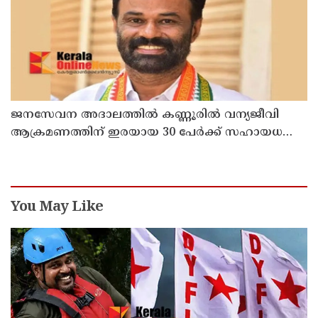
ജനസേവന അദാലത്തിൽ കണ്ണൂരിൽ വന്യജീവി
ആക്രമണത്തിന് ഇരയായ 30 പേർക്ക് സഹായധനം
അനുവദിച്ചു
You May Like