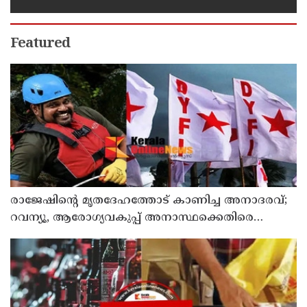
Featured
രാജേഷിന്റെ മൃതദേഹത്തോട് കാണിച്ച അനാദരവ്;
റവന്യൂ, ആരോഗ്യവകുപ്പ് അനാസ്ഥക്കെതിരെ
കടുത്ത നടപടി വേണം; ഡിവൈഎഫ്ഐ
ശക്തമായ പ്രതിഷേധത്തിലേക്ക്