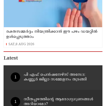
രക്തസമ്മർദ്ദം നിയന്ത്രിക്കാൻ ഈ പഴം ഡയറ്റിൽ
ഉൾപ്പെടുത്താം
SAT,8 AUG 2026
Latest
പി എഫ് പെൻഷനേഴ്സ് അസോ:
കണ്ണൂർ ജില്ലാ സമ്മേളനം തുടങ്ങി
സീതപ്പഴത്തിന്റെ ആരോഗ്യഗുണങ്ങൾ
അറിയാമോ?