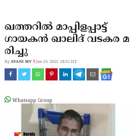
KOZHIKODE
WAYANAD
ഖത്തറിൽ മാപ്പിളപ്പാട്ട് ​
KANNUR
ഗായകൻ ഖാലിദ് വടകര മ
KASARAGOD
രിച്ചു
By
AVANI MV
Jun 10, 2025, 18:52 IST
Whatsapp Group