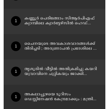
കണ്ണൂര്‍ പെരിങ്ങോം സിആര്‍പിഎഫ്
ക്യാമ്പിലെ ക്വാര്‍ട്ടേഴ്സില്‍ ഹെഡ്
കോണ്‍സ്റ്റബിളിനെ മരിച്ച നിലയില്‍
കണ്ടെത്തി
ചൈനയുടെ അവകാശവാദങ്ങൾക്ക്
തിരിച്ചടി ; അരുണാചൽ പ്രദേശിലെ 27
സ്ഥലങ്ങൾക്ക് ഔദ്യോഗിക പേരുകൾ
നൽകി ഇന്ത്യ
തൃശൂരിൽ വീട്ടിൽ അതിക്രമിച്ചു കയറി
യുവാവിനെ ചുറ്റികയും ജാക്കി
ലിവറും ഉപയോഗിച്ച് തലക്കടിച്ച്
കൊലപ്പെടുത്താൻ ശ്രമിച്ച കേസ് :
രണ്ടു പേർ പിടിയിൽ
അകലാപ്പുഴയെ ടൂറിസം
ഡെസ്റ്റിനേഷന്‍ കേന്ദ്രമാക്കും : മന്ത്രി
പി.സി വിഷ്ണുനാഥ്