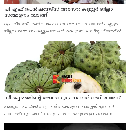
പി എഫ് പെൻഷനേഴ്സ് അസോ: കണ്ണൂർ ജില്ലാ
സമ്മേളനം തുടങ്ങി
പ്രൊവിഡണ്ട് ഫണ്ട് പെൻഷനേഴ്സ് അസോസിയേഷൻ കണ്ണൂർ
ജില്ലാ സമ്മേളനം കണ്ണൂർ ജവഹർ ലൈബ്രറി ഓഡിറ്റോറിയത്തിൽ
വി കെ സനോജ് എം എൽ എ ഉൽഘാടനം ചെയ്തു. പ്രസിഡണ്ട് പി
ഭരതൻ അദ്ധ്യക്ഷത വഹിച്ചു.
സീതപ്പഴത്തിന്റെ ആരോഗ്യഗുണങ്ങൾ അറിയാമോ?
പുതുതലമുറയ്ക്ക് അത്ര പരിചയമുള്ള ഫലമല്ലെങ്കിലും പണ്ട്
കാലത്ത് സുലഭമായി നമ്മുടെ പരിസരങ്ങളിൽ ഉണ്ടായിരുന്ന
പഴമാണ് സീതപ്പഴം.ശ്വാസകോശത്തിന്റെ ആരോഗ്യത്തിനും
ആസ്ത്മ അടക്കമുള്ള പ്രശ്‌നങ്ങൾക്കും സീതപ്പഴം ഗുണകര