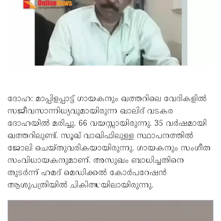
ദോഹ: മാപ്പിളപ്പാട്ട് ​ഗായകനും ഖത്തറിലെ വേദികളിൽ
സജീവസാന്നിധ്യവുമായിരുന്ന ഖാലിദ് വടകര
ദോഹയിൽ മരിച്ചു. 66 വയസ്സായിരുന്നു. 35 വർഷമായി
ഖത്തറിലുണ്ട്. സൂഖ് വാഖിഫിലുള്ള സ്ഥാപനത്തിൽ
ജോലി ചെയ്തുവരികയായിരുന്നു. ​ഗായകനും സം​ഗീത
സംവിധായകനുമാണ്. അസുഖം ബാധിച്ചതിനെ
തുടർന്ന് ഹമദ് മെഡിക്കൽ കോർപറേഷൻ
ആശുപത്രിയിൽ ചികിത്സയിലായിരുന്നു.