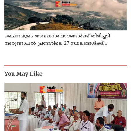
ചൈനയുടെ അവകാശവാദങ്ങൾക്ക് തിരിച്ചടി ;
അരുണാചൽ പ്രദേശിലെ 27 സ്ഥലങ്ങൾക്ക്
ഔദ്യോഗിക പേരുകൾ നൽകി ഇന്ത്യ
You May Like