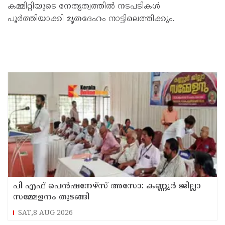
കമ്മിറ്റിയുടെ നേതൃത്വത്തിൽ നടപടികൾ
പൂർത്തിയാക്കി മൃതദേഹം നാട്ടിലെത്തിക്കും.
പി എഫ് പെൻഷനേഴ്സ് അസോ: കണ്ണൂർ ജില്ലാ
സമ്മേളനം തുടങ്ങി
SAT,8 AUG 2026