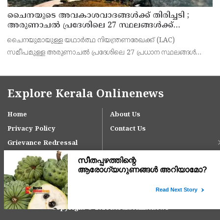
ചൈനയുടെ അവകാശവാദങ്ങൾക്ക് തിരിച്ചടി ;
അരുണാചൽ പ്രദേശിലെ 27 സ്ഥലങ്ങൾക്ക്
ഔദ്യോഗിക പേരുകൾ നൽകി ഇന്ത്യ
ചൈനയുമായുള്ള യഥാർത്ഥ നിയന്ത്രണരേഖക്ക് (LAC)
സമീപമുള്ള അരുണാചൽ പ്രദേശിലെ 27 പ്രധാന സ്ഥലങ്ങൾക്കും
ഭൂപ്രകൃതികൾക്കും ഇന്ത്യ ഔദ്യോഗികമായി പേരുകൾ പ്രഖ്യാപിച്ചു.
സമീപ വർഷങ്ങളിൽ സംസ്ഥാനത്തെ വിവിധ പ്രദേശങ്ങൾക
Explore Kerala Onlinenews
Home
About Us
Privacy Policy
Contact Us
Grievance Redressal
Copyright © 2024 keralaonlinenews