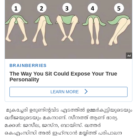
മുകച്ചേരി ഉരുണിന്റവിട എടത്തിൽ ഉമ്മർകുട്ടിയുടെയും
ഖദീജയുടെയും മകനാണ്. സീനത്ത് ആണ് ഭാര്യ.
മക്കൾ: ജസീല, ജസ്ന, ബായിസ്. ഖത്തർ
കെഎംസിസി അൽ ഇഹ്സാൻ മയ്യിത്ത് പരിപാലന