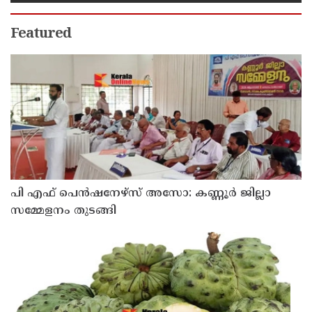
Featured
പി എഫ് പെൻഷനേഴ്സ് അസോ: കണ്ണൂർ ജില്ലാ
സമ്മേളനം തുടങ്ങി