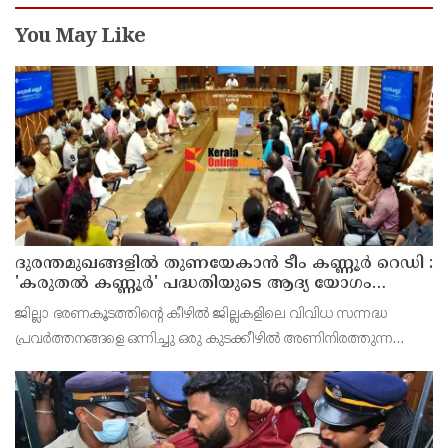
You May Like
ദുരന്തമുഖങ്ങളിൽ തുണയേകാൻ ടീം കണ്ണൂർ റെഡി :
'കരുതൽ കണ്ണൂർ' പദ്ധതിയുടെ ആദ്യ യോഗം
ചേർന്നു
ജില്ലാ ഭരണകൂടത്തിന്റെ കീഴിൽ ജില്ലകളിലെ വിവിധ സന്നദ്ധ
പ്രവർത്തനങ്ങളെ ഒന്നിച്ചു ഒരു കുടക്കീഴിൽ അണിനിരത്തുന്ന
'കരുതൽ കണ്ണൂർ' പദ്ധതിയുടെ ആലോചനാ യോഗത്തിന്
എത്തിച്ചേർന്ന ജനക്കൂട്ടം കനിവൂറും കണ്ണൂരിന്റെ തെള