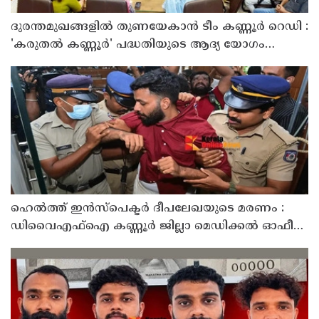
ദുരന്തമുഖങ്ങളിൽ തുണയേകാൻ ടീം കണ്ണൂർ റെഡി :
'കരുതൽ കണ്ണൂർ' പദ്ധതിയുടെ ആദ്യ യോഗം
ചേർന്നു
ഹെൽത്ത് ഇൻസ്പെക്ടർ ദീപലേഖയുടെ മരണം :
ഡിവൈഎഫ്‌ഐ കണ്ണൂർ ജില്ലാ മെഡിക്കൽ ഓഫീസ്
ഉപരോധിച്ചു