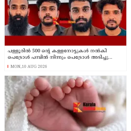
പള്ളൂരിൽ 500 ൻ്റെ കള്ളനോട്ടുകൾ നൽകി
പെട്രോൾ പമ്പിൽ നിന്നും പെട്രോൾ അടിച്ചു
കബളിപ്പിച്ച 4 പേർ അറസ്റ്റിൽ
MON,10 AUG 2026