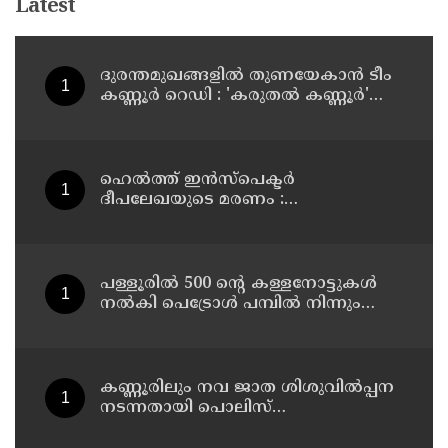
Latest
ദുരന്തമുഖങ്ങളിൽ തുണയേകാൻ ടീം
കണ്ണൂർ റെഡി : 'കരുതൽ കണ്ണൂർ'
പദ്ധതിയുടെ ആദ്യ യോഗം ചേർന്നു
ഹെൽത്ത് ഇൻസ്പെക്ടർ
ദീപലേഖയുടെ മരണം :
ഡിവൈഎഫ്‌ഐ കണ്ണൂർ ജില്ലാ
മെഡിക്കൽ ഓഫീസ് ഉപരോധിച്ചു
പള്ളൂരിൽ 500 ൻ്റെ കള്ളനോട്ടുകൾ
നൽകി പെട്രോൾ പമ്പിൽ നിന്നും
പെട്രോൾ അടിച്ചു കബളിപ്പിച്ച 4 പേർ
അറസ്റ്റിൽ
കണ്ണൂരിലും നവ ജാത ശിശുവിൽപ്പന
നടന്നതായി പൊലിസ്
അന്വേഷണത്തിൽ കണ്ടെത്തി