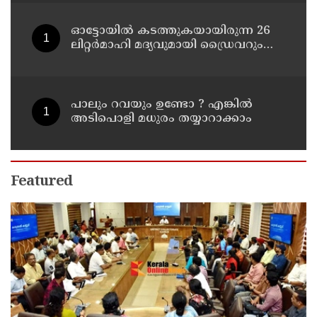
ഓട്ടോയിൽ കടത്തുകയായിരുന്ന 26
ലിറ്റർമാഹി മദ്യവുമായി ഡ്രൈവറും
അതിഥി തൊഴിലാളിയും എക്സൈസ്
പിടിയിൽ
പാലും റവയും ഉണ്ടോ ? എങ്കിൽ
അടിപൊളി മധുരം തയ്യാറാക്കാം
Featured