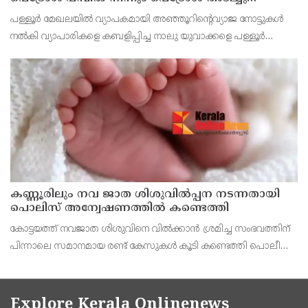
കബളിപ്പിച്ച 4 പേർ അറസ്റ്റിൽ
പള്ളൂർ മേഖലയിൽ വ്യാപകമായി അഞ്ഞൂറിൻ്റെവ്യാജ നോട്ടുകൾ
നൽകി വ്യാപാരികളെ കബളിപ്പിച്ച നാലു യുവാക്കളെ പള്ളൂർ
പൊലീസ് പിടികൂടി. വളയം സ്വദേശികളായ സായന്ത്(32) ഷിജിത്ത്
(27) അക്ഷയ് (29) തൂണേരി സ്വദേശി രജിത്ത് (
കണ്ണൂരിലും നവ ജാത ശിശുവിൽപ്പന നടന്നതായി
പൊലിസ് അന്വേഷണത്തിൽ കണ്ടെത്തി
കോട്ടയത്ത് നവജാത ശിശുവിനെ വിൽക്കാൻ ശ്രമിച്ച സംഭവത്തിന്
പിന്നാലെ സമാനമായ രണ്ട് കേസുകൾ കൂടി കണ്ടെത്തി പൊലീസ്.
തൊടുപുഴയിലെ ആശുപത്രിയിൽ പ്രസവിച്ച കുട്ടിയെ വിറ്റത്
കൊല്ലത്താണെന്ന് പൊലീസ് കണ്ടെത്തി. മറ്റൊര
Explore Kerala Onlinenews