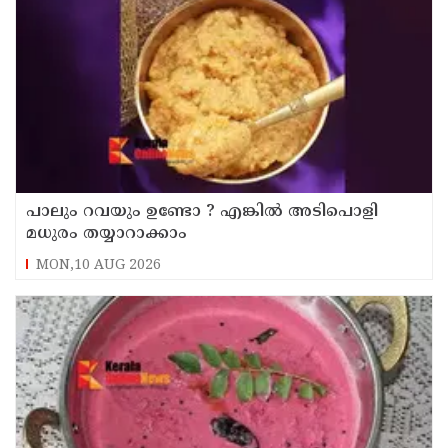
പാലും റവയും ഉണ്ടോ ? എങ്കിൽ അടിപൊളി
മധുരം തയ്യാറാക്കാം
MON,10 AUG 2026