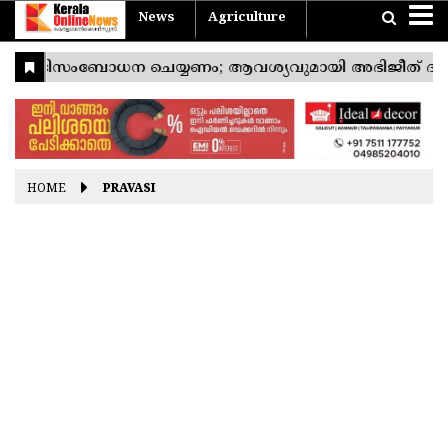
News
Agriculture
Home
Travel
Agriculture
News
Sports
Entertainment
Health
Business
Pravasi
Technology
Lifestyle
Devotional
Photostories
Nattuvarthakal
Vishu
Konspecial
യാത്ര
കാർഷികം
Easter
Good
Ramayana
Onam
Christmas
Friday
Masam
India
THIRUVANANTHAPURAM
World
KOLLAM
Kerala
PATHANAMTHITTA
HOME
PRAVASI
ALAPPUZHA
KOTTAYAM
IDUKKI
ERNAKULAM
THRISSUR
PALAKKAD
MALAPPURAM