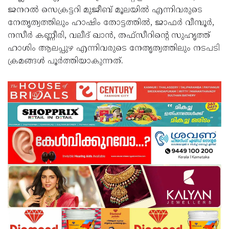
ജനറൽ സെക്രട്ടറി മുജീബ് മൂലയിൽ എന്നിവരുടെ
നേതൃത്വത്തിലും ഹാഷിം തോട്ടത്തിൽ, ജാഫർ വീമ്പൂർ,
നസീർ കണ്ണീരി, വലീദ് ഖാൻ, തഫ്‌സീറിന്റെ സുഹൃത്ത്
ഹാശിം ആലപ്പുഴ എന്നിവരുടെ നേതൃത്വത്തിലും നടപടി
ക്രമങ്ങൾ പൂർത്തിയാകുന്നത്.