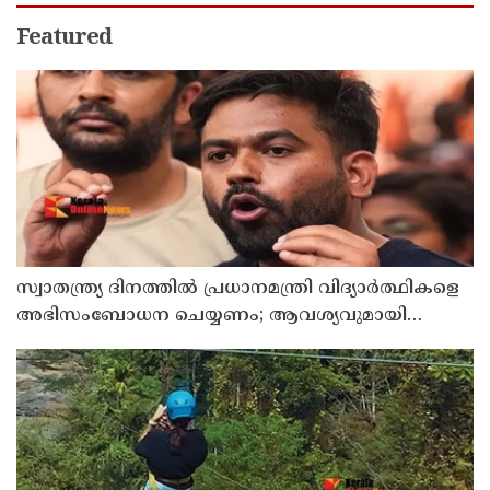
Featured
സ്വാതന്ത്ര്യ ദിനത്തില്‍ പ്രധാനമന്ത്രി വിദ്യാര്‍ത്ഥികളെ
അഭിസംബോധന ചെയ്യണം; ആവശ്യവുമായി
അഭിജീത് ദീപ്കെ