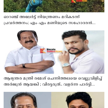
ഓറഞ്ച് അലേര്‍ട്ട് നിയന്ത്രണം മറികടന്ന്
പ്രവര്‍ത്തനം; എം എം മണിയുടെ സഹോദരന്‍
നടത്തുന്ന സിപ് ലൈന്‍ പൂട്ടിച്ച് അധികൃതര്‍
ആഭ്യന്തര മന്ത്രി രമേശ് ചെന്നിത്തലയെ വെല്ലുവിളിച്ച്
അ‍ർജുൻ ആയങ്കി ; വിരട്ടരുത്.. വളർന്ന പാർട്ടി
വേറെയാണ് !