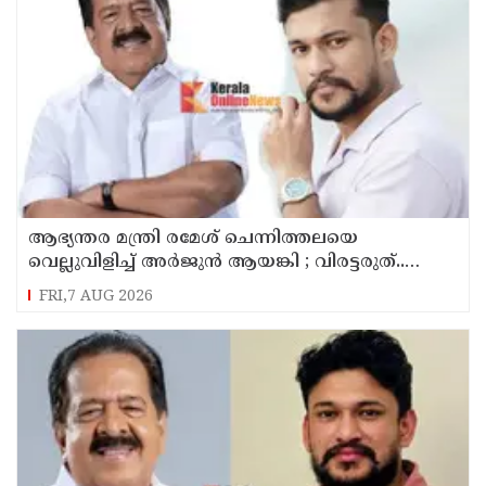
ആഭ്യന്തര മന്ത്രി രമേശ് ചെന്നിത്തലയെ
വെല്ലുവിളിച്ച് അ‍ർജുൻ ആയങ്കി ; വിരട്ടരുത്..
വളർന്ന പാർട്ടി വേറെയാണ് !
FRI,7 AUG 2026