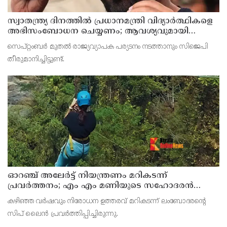
സ്വാതന്ത്ര്യ ദിനത്തില്‍ പ്രധാനമന്ത്രി വിദ്യാര്‍ത്ഥികളെ
അഭിസംബോധന ചെയ്യണം; ആവശ്യവുമായി
അഭിജീത് ദീപ്കെ
സെപ്റ്റംബര്‍ മുതല്‍ രാജ്യവ്യാപക പര്യടനം നടത്താനും സിജെപി
തീരുമാനിച്ചിട്ടുണ്ട്.
ഓറഞ്ച് അലേര്‍ട്ട് നിയന്ത്രണം മറികടന്ന്
പ്രവര്‍ത്തനം; എം എം മണിയുടെ സഹോദരന്‍
നടത്തുന്ന സിപ് ലൈന്‍ പൂട്ടിച്ച് അധികൃതര്‍
കഴിഞ്ഞ വര്‍ഷവും നിരോധന ഉത്തരവ് മറികടന്ന് ലംബോദരന്റെ
സിപ് ലൈന്‍ പ്രവര്‍ത്തിപ്പിച്ചിരുന്നു.