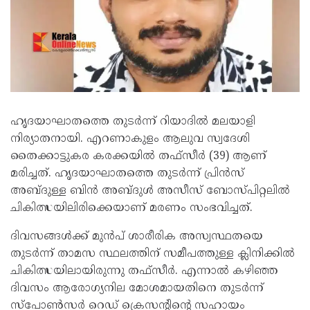
ഹൃദയാഘാതത്തെ തുടർന്ന് റിയാദിൽ മലയാളി
നിര്യാതനായി. എറണാകുളം ആലുവ സ്വദേശി
തൈക്കാട്ടുകര കരക്കയിൽ തഫ്‌സീർ (39) ആണ്
മരിച്ചത്. ഹൃദയാഘാതത്തെ തുടർന്ന് പ്രിൻസ്
അബ്ദുള്ള ബിൻ അബ്ദുൾ അസീസ് ബോസ്പിറ്റലിൽ
ചികിത്സയിലിരിക്കെയാണ് മരണം സംഭവിച്ചത്.
ദിവസങ്ങൾക്ക് മുൻപ് ശാരീരിക അസ്വസ്ഥതയെ
തുടർന്ന് താമസ സ്ഥലത്തിന് സമീപത്തുള്ള ക്ലിനിക്കിൽ
ചികിത്സയിലായിരുന്നു തഫ്‌സീർ. എന്നാൽ കഴിഞ്ഞ
ദിവസം ആരോഗ്യനില മോശമായതിനെ തുടർന്ന്
സ്‌പോൺസർ റെഡ് ക്രെസന്റിന്റെ സഹായം