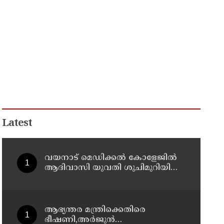
Latest
വയനാട് മെഡിക്കല്‍ കോളേജില്‍
ആദിവാസി യുവതി ശുചിമുറിയില്‍
പ്രസവിച്ചു
ആഭ്യന്തര മന്ത്രിക്കെതിരെ
ഭീഷണി,അര്‍ജുന്‍