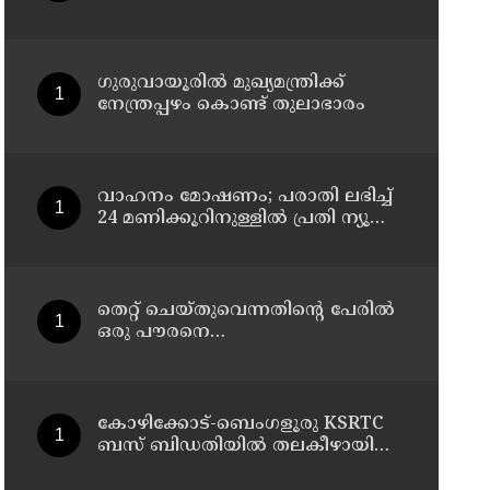
ആയങ്കിക്കെതിരെ കേസെടുത്ത്
കണ്ണൂര്‍ സൈബര്‍ പൊലീസ്
ഗുരുവായൂരിൽ മുഖ്യമന്ത്രിക്ക്
നേന്ത്രപ്പഴം കൊണ്ട് തുലാഭാരം
വാഹനം മോഷണം; പരാതി ലഭിച്ച്
24 മണിക്കൂറിനുള്ളിൽ പ്രതി ന്യൂ
മാഹി പോലീസിന്റെ പിടിയിൽ
തെറ്റ് ചെയ്തുവെന്നതിന്റെ പേരില്‍
ഒരു പൗരനെ
'വെടിവെച്ചുകൊല്ലാന്‍'
ഉത്തരവിടാന്‍ ഇത്
സംഘപരിവാറിൻ്റെ ബുള്‍ഡോസര്‍
ഭരണമുള്ള യുപിയോ ബിഹാറോ
കോഴിക്കോട്-ബെംഗളൂരു KSRTC
അല്ല ; അര്‍ജുന്‍ ആയങ്കിയെ
ബസ് ബിഡതിയിൽ തലകീഴായി
പിന്തുണച്ച് ആകാശ് തില്ലങ്കേരി
മറിഞ്ഞു ; ഡ്രെെവർക്കും