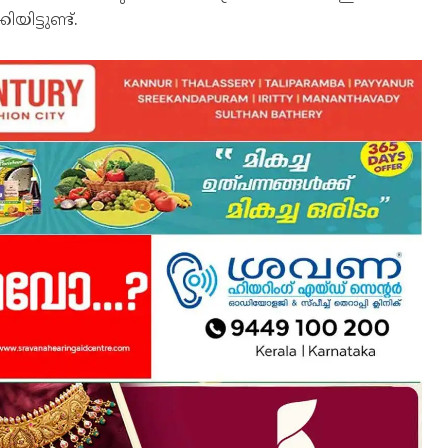
ിട്ടുണ്ട്.