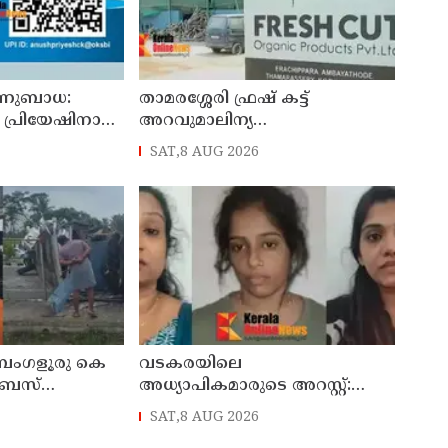
ണുബാധ:
താമരശ്ശേരി ഫ്രഷ് കട്ട്
ി പ്രിയേഷിനായി
അറവുമാലിന്യ
ം തേടുന്നു
ഫാക്ടറിക്കെതിരായ പ്രതിഷേധം
SAT,8 AUG 2026
ഇന്നും തുടരും
െംഗളൂരു കെ
വടകരയിലെ
 ബസ്
അധ്യാപികമാരുടെ അറസ്റ്റ്:
്ട് തലകീഴായി
അന്വേഷണം സംസ്ഥാനത്തിന്
SAT,8 AUG 2026
്‍ക്കും
പുറത്തേയ്ക്ക്