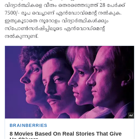
വിദ്യാർത്ഥികളെ വീതം തെരഞ്ഞെടുത്ത് 28 പേർക്ക്
7500/- രൂപ വെച്ചാണ് എൻഡോവ്മെന്റ് നൽകുക.
ഇതുകൂടാതെ നൂറോളം വിദ്യാർത്ഥികൾക്കും
സ്പോൺസർഷിപ്പിലൂടെ എൻവോഡ്മെന്റ്
നൽകുന്നുണ്ട്.