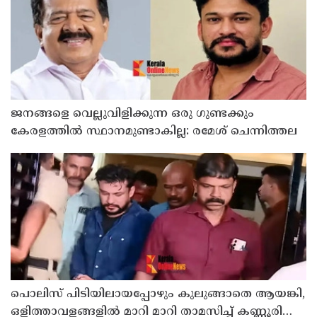
ജനങ്ങളെ വെല്ലുവിളിക്കുന്ന ഒരു ഗുണ്ടക്കും
കേരളത്തില്‍ സ്ഥാനമുണ്ടാകില്ല: രമേശ് ചെന്നിത്തല
പൊലിസ് പിടിയിലായപ്പോഴും കുലുങ്ങാതെ ആയങ്കി,
ഒളിത്താവളങ്ങളില്‍ മാറി മാറി താമസിച്ച് കണ്ണൂരിലെ