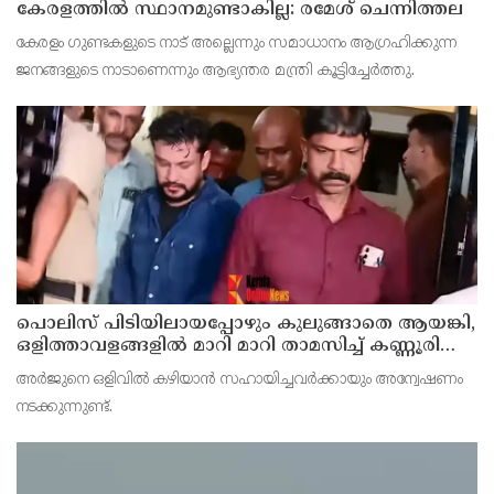
കേരളത്തില്‍ സ്ഥാനമുണ്ടാകില്ല: രമേശ് ചെന്നിത്തല
കേരളം ഗുണ്ടകളുടെ നാട് അല്ലെന്നും സമാധാനം ആഗ്രഹിക്കുന്ന
ജനങ്ങളുടെ നാടാണെന്നും ആഭ്യന്തര മന്ത്രി കൂട്ടിച്ചേര്‍ത്തു.
പൊലിസ് പിടിയിലായപ്പോഴും കുലുങ്ങാതെ ആയങ്കി,
ഒളിത്താവളങ്ങളില്‍ മാറി മാറി താമസിച്ച് കണ്ണൂരിലെ
ക്വട്ടേഷന്‍ നേതാവ്
അര്‍ജുനെ ഒളിവില്‍ കഴിയാന്‍ സഹായിച്ചവര്‍ക്കായും അന്വേഷണം
നടക്കുന്നുണ്ട്.