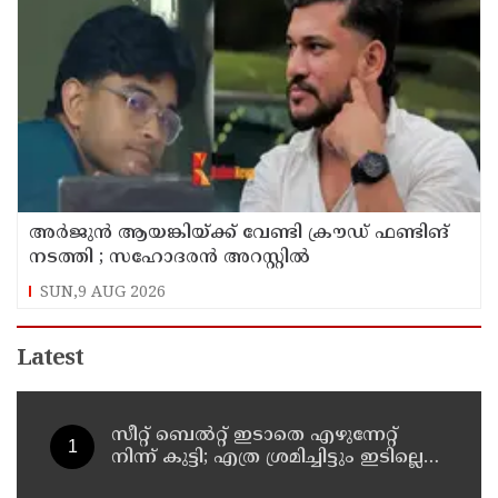
അര്‍ജുന്‍ ആയങ്കിയ്ക്ക് വേണ്ടി ക്രൗഡ് ഫണ്ടിങ്
നടത്തി ; സഹോദരന്‍ അറസ്റ്റില്‍
SUN,9 AUG 2026
Latest
സീറ്റ് ബെല്‍റ്റ് ഇടാതെ എഴുന്നേറ്റ്
നിന്ന് കുട്ടി; എത്ര ശ്രമിച്ചിട്ടും ഇടില്ലെന്ന്
വാശിപിടിച്ചതോടെ വിമാനം റദ്ദാക്കി