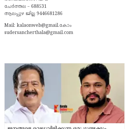
ചേർത്തല – 688531
ആലപ്പുഴ ജില്ല 9446681286
Mail: kalaonweb@gmail.കോം
sudersancherthala@gmail.com
ജനങ്ങളെ വെല്ലുവിളിക്കുന്ന ഒരു ഗുണ്ടക്കും