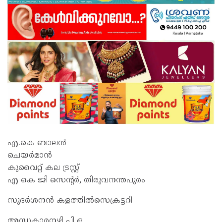
എ.കെ ബാലൻ
ചെയർമാൻ
കുവൈറ്റ് കല ട്രസ്റ്റ്
എ കെ ജി സെൻ്റർ, തിരുവനന്തപുരം
സുദർശനൻ കളത്തിൽസെക്രട്ടറി
അന്ധകാരനഴി പി ഒ