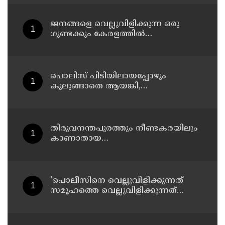
ജനങ്ങളെ വെല്ലുവിളിക്കുന്ന ഒരു
ഗുണ്ടക്കും കേരളത്തില്‍
സ്ഥാനമുണ്ടാകില്ല: രമേശ് ചെന്നിത്തല
പൊലിസ് പിടിയിലായപ്പോഴും
കുലുങ്ങാതെ ആയങ്കി,
ഒളിത്താവളങ്ങളില്‍ മാറി മാറി
താമസിച്ച് കണ്ണൂരിലെ ക്വട്ടേഷന്‍
നേതാവ്
തിരുവനന്തപുരത്തും നീണ്ടകരയിലും
കാണാതായ
മത്സ്യത്തൊഴിലാളികള്‍ക്കായി
തിരച്ചില്‍ പത്താം ദിവസത്തിലേക്ക്
'പൊലീസിനെ വെല്ലുവിളിക്കുന്നത്
സമൂഹത്തെ വെല്ലുവിളിക്കുന്നത്
പോലെ, കുറ്റത്തിന് അനുസരിച്ച്
ശിക്ഷ നല്‍കും':എഡിജിപി