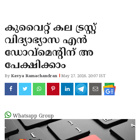
KOZHIKODE
WAYANAD
കുവൈറ്റ് കല ട്രസ്റ്റ്
KANNUR
വിദ്യാഭ്യാസ എൻ
KASARAGOD
ഡോവ്‌മെൻ്റിന് അ
പേക്ഷിക്കാം
By
Kavya Ramachandran
May 27, 2026, 20:07 IST
Whatsapp Group