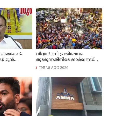
്രമക്കേട്:
വിദ്യാര്‍ത്ഥി പ്രതിഷേധം
് മുന്‍
തുടരുന്നതിനിടെ ജാര്‍ഖണ്ഡ്
എസ്
നിയമസഭാ പരിസരത്ത്
THU,6 AUG 2026
തിയാക്കും:
നിരോധനാജ്ഞ
്‍സ്