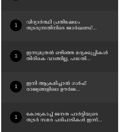
പി എസ് പ്രശാന്തിനെ
പ്രതിയാക്കും: ദേവസ്വം വിജിലന്‍സ്
വിദ്യാര്‍ത്ഥി പ്രതിഷേധം
തുടരുന്നതിനിടെ ജാര്‍ഖണ്ഡ്
നിയമസഭാ പരിസരത്ത്
നിരോധനാജ്ഞ
ഇന്നുമുതല്‍ ഒഴിഞ്ഞ മദ്യക്കുപ്പികള്‍
തിരികെ വാങ്ങില്ല, പദ്ധതി
നിര്‍ത്തലാക്കിയെന്ന് നോട്ടീസ്
പ്രദര്‍ശിപ്പിക്കും
ഇനി ആക്രമിച്ചാല്‍ ഗള്‍ഫ്
രാജ്യങ്ങളിലെ ഊര്‍ജ
അടിസ്ഥാനസൗകര്യങ്ങളും
സൈനികതാവളങ്ങളും
ലക്ഷ്യമിടും'; അമേരിക്കയ്ക്ക്
ഇറാന്റെ മുന്നറിയിപ്പ്
കോക്രോച്ച് ജനത പാര്‍ട്ടിയുടെ
തുടര്‍ സമര പരിപാടികള്‍ ഇന്ന്
പ്രഖ്യാപിക്കും