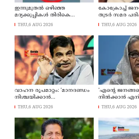
ഇന്നുമുതല്‍ ഒഴിഞ്ഞ
കോക്രോച്ച് ജനത
മദ്യക്കുപ്പികള്‍ തിരികെ
തുടര്‍ സമര പരിപ
വാങ്ങില്ല, പദ്ധതി
പ്രഖ്യാപിക്കും
THU,6 AUG 2026
THU,6 AUG 2026
നിര്‍ത്തലാക്കിയെന്ന് നോട്ടീസ്
പ്രദര്‍ശിപ്പിക്കും
വാഹന രൂപമാറ്റം: 'മാനദണ്ഡം
'എന്റെ ജനങ്ങളെ 
നിശ്ചയിക്കാന്‍
നില്‍ക്കാന്‍ എനി
സംസ്ഥാനങ്ങള്‍ക്ക്
ഡിസംബറില്‍
THU,6 AUG 2026
THU,6 AUG 2026
അധികാരമില്ല', കര്‍ശന
ബംഗ്ലാദേശിലേക്ക
വ്യവസ്ഥകളുണ്ടെന്ന് നിതിന്‍
ഷെയ്ഖ് ഹസീന
ഗഡ്കരി