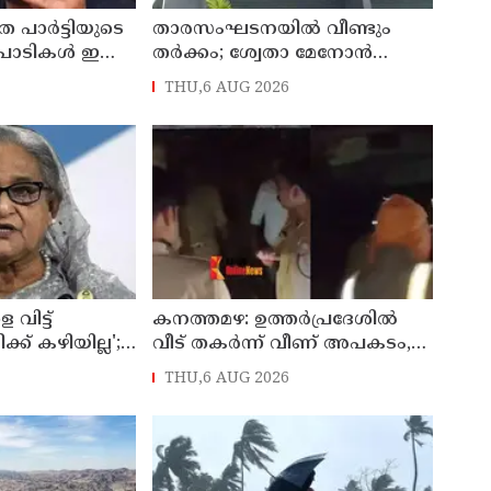
 പാര്‍ട്ടിയുടെ
താരസംഘടനയില്‍ വീണ്ടും
ാടികള്‍ ഇന്ന്
തര്‍ക്കം; ശ്വേതാ മേനോന്‍
കമ്മിറ്റിയുടെ ഓണക്കിറ്റ്
THU,6 AUG 2026
വിതരണത്തിനെതിരെ
ഒരുവിഭാഗം താരങ്ങള്‍
വിട്ട്
കനത്തമഴ: ഉത്തര്‍പ്രദേശില്‍
ക്ക് കഴിയില്ല';
വീട് തകര്‍ന്ന് വീണ് അപകടം,
രണ്ട് കുട്ടികള്‍ ഉള്‍പ്പടെ 6
THU,6 AUG 2026
് മടങ്ങുമെന്ന്
പേര്‍ക്ക് ദാരുണാന്ത്യം