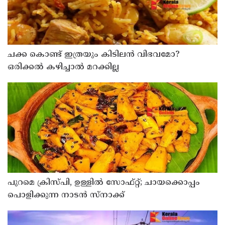
ചക്ക കൊണ്ട് ഇത്രയും കിടിലൻ വിഭവമോ?
ഒരിക്കൽ കഴിച്ചാൽ മറക്കില്ല
പുറമെ ക്രിസ്പി, ഉള്ളിൽ സോഫ്റ്റ്; ചായക്കൊപ്പം
പൊളിക്കുന്ന നാടൻ സ്നാക്ക്