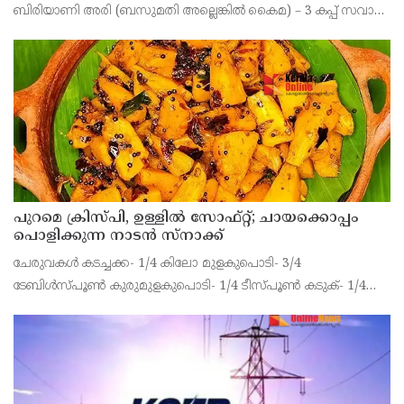
ബിരിയാണി അരി (ബസുമതി അല്ലെങ്കിൽ കൈമ) – 3 കപ്പ് സവാള
– 4 എണ്ണം തക്കാളി – 4 എണ്ണം ഇഞ്ചി-വെളുത്തുള്ളി പേസ്റ്റ് – 2
ടേബിൾ സ്പൂൺ പച്ചമുളക് – 5 എണ്ണം തൈര്
പുറമെ ക്രിസ്പി, ഉള്ളിൽ സോഫ്റ്റ്; ചായക്കൊപ്പം
പൊളിക്കുന്ന നാടൻ സ്നാക്ക്
ചേരുവകൾ കടച്ചക്ക- 1/4 കിലോ മുളകുപൊടി- 3/4
ടേബിൾസ്പൂൺ കുരുമുളകുപൊടി- 1/4 ടീസ്പൂൺ കടുക്- 1/4
ടീസ്പൂൺ ചുവന്നുള്ളി- 10 വെളുത്തുള്ളി- 4 ഇഞ്ചി- 1 കഷ്ണം
ഉപ്പ്- ആവശ്യത്തിന് എണ്ണ- ആവശ്യത്തിന് തയ്യാറാക്കുന്ന വ