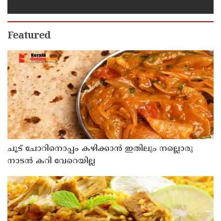
Featured
ചൂട് ചോറിനൊപ്പം കഴിക്കാൻ ഇതിലും നല്ലൊരു
നാടൻ കറി വേറെയില്ല