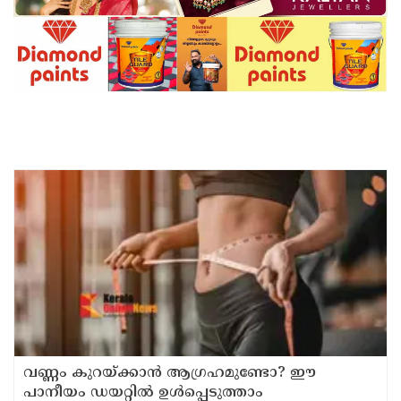
വണ്ണം കുറയ്ക്കാൻ ആഗ്രഹമുണ്ടോ? ഈ
പാനീയം ഡയറ്റിൽ ഉൾപ്പെടുത്താം