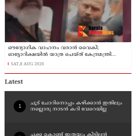
ഔദ്യോഗിക വാഹനം വരാന്‍ വൈകി;
ഓട്ടോറിക്ഷയില്‍ യാത്ര ചെയ്ത് കേന്ദ്രമന്ത്രി
സുരേഷ് ഗോപി
SAT,8 AUG 2026
Latest
ചൂട് ചോറിനൊപ്പം കഴിക്കാൻ ഇതിലും
നല്ലൊരു നാടൻ കറി വേറെയില്ല
ചക്ക കൊണ്ട് ഇത്രയും കിടിലൻ