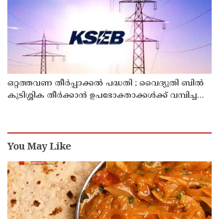
ഒറ്റത്തവണ തീർപ്പാക്കൽ പദ്ധതി ; വൈദ്യുതി ബിൽ
കുടിശ്ശിക തീർക്കാൻ ഉപഭോക്താക്കൾക്ക് വമ്പിച്ച
ഇളവ് പ്രഖ്യാപിച്ച് കെ.എസ്.ഇ.ബി
You May Like