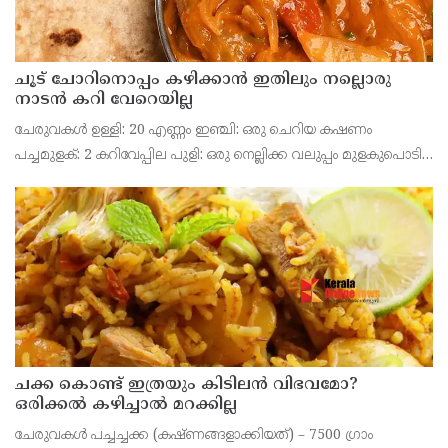
ചൂട് ചോറിനൊപ്പം കഴിക്കാൻ ഇതിലും നല്ലൊരു
നാടൻ കറി വേറെയില്ല
ചേരുവകൾ ഉള്ളി: 20 എണ്ണം ഇഞ്ചി: ഒരു ചെറിയ കഷണം
പച്ചമുളക്: 2 കറിവേപ്പില പുളി: ഒരു നെല്ലിക്ക വലുപ്പം മുളകുപൊടി:
1.5 ടീസ്പൂൺ മല്ലിപൊടി: 1 ടീസ്പൂൺ മഞ്ഞൾപ്പൊടി: 1/2
ടീസ്പൂൺ ഉപ്പ് പഞ്ചസാര അല്ലെങ്കിൽ ശർക്കര:
ചക്ക കൊണ്ട് ഇത്രയും കിടിലൻ വിഭവമോ?
ഒരിക്കൽ കഴിച്ചാൽ മറക്കില്ല
ചേരുവകൾ പച്ചച്ചക്ക (കഷ്ണങ്ങളാക്കിയത്) – 7500 ഗ്രാം