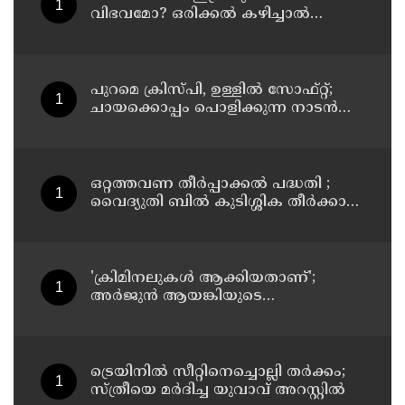
വിഭവമോ? ഒരിക്കൽ കഴിച്ചാൽ
മറക്കില്ല
പുറമെ ക്രിസ്പി, ഉള്ളിൽ സോഫ്റ്റ്;
ചായക്കൊപ്പം പൊളിക്കുന്ന നാടൻ
സ്നാക്ക്
ഒറ്റത്തവണ തീർപ്പാക്കൽ പദ്ധതി ;
വൈദ്യുതി ബിൽ കുടിശ്ശിക തീർക്കാൻ
ഉപഭോക്താക്കൾക്ക് വമ്പിച്ച ഇളവ്
പ്രഖ്യാപിച്ച് കെ.എസ്.ഇ.ബി
'ക്രിമിനലുകള്‍ ആക്കിയതാണ്';
അർജുൻ ആയങ്കിയുടെ
വെല്ലുവിളിയിൽ പി ജയരാജനെ
വിമർശിച്ച് മനുതോമസ്
ട്രെയിനിൽ സീറ്റിനെച്ചൊല്ലി തർക്കം;
സ്ത്രീയെ മർദിച്ച യുവാവ് അറസ്റ്റിൽ