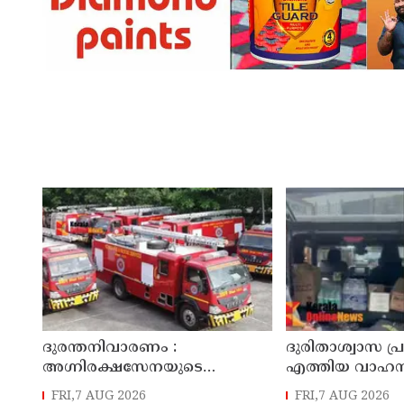
ദുരന്തനിവാരണം :
ദുരിതാശ്വാസ പ്
അഗ്നിരക്ഷസേനയുടെ
എത്തിയ വാഹനത
വിപുലീകരണത്തിനും
ചുമത്തി; എംവി
FRI,7 AUG 2026
FRI,7 AUG 2026