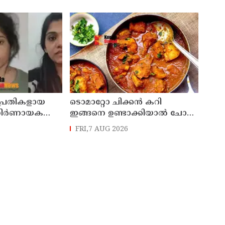
 സസ്പെൻഷൻ
 പ്രതികളായ
ടൊമാറ്റോ ചിക്കൻ കറി
 നിർണായക
ഇങ്ങനെ ഉണ്ടാക്കിയാൽ ചോറ്
രങ്ങളും
തീരും
FRI,7 AUG 2026
ത്തിന്