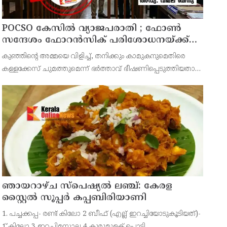
POCSO കേസിൽ വ്യാജപരാതി ; ഫോൺ
സന്ദേശം ഫോറൻസിക് പരിശോധനയ്ക്ക്
ഹൈക്കോടതി നിർദേശം; പ്രതിയെ
കുഞ്ഞിന്റെ അമ്മയെ വിളിച്ച്, തനിക്കും കാമുകനുമെതിരെ
വെറുതെവിട്ട് ആലുവ ഫാസ്റ്റ് ട്രാക്ക് കോടതി
കള്ളക്കേസ് ചുമത്തുമെന്ന് ഭർത്താവ് ഭീഷണിപ്പെടുത്തിയതായി
ആരോപിക്കുന്ന ഫോൺ സന്ദേശം ഫോറൻസിക് ലാബ് മുഖേന
പരിശോധിച്ച് റിപ്പോർട്ട് കോടതിയിൽ സമർപ്പിക്കണമെന്
ഞായറാഴ്ച സ്പെഷ്യൽ ലഞ്ച്: കേരള
സ്റ്റൈൽ സൂപ്പർ കപ്പബിരിയാണി
1. പച്ചക്കപ്പ- രണ്ട് കിലോ 2 ബീഫ് (എല്ല് ഇറച്ചിയോടുകൂടിയത്)-
1് കിലോ 3 ഇറച്ചിമസാല 4 കുരുമുളക് പൊടി