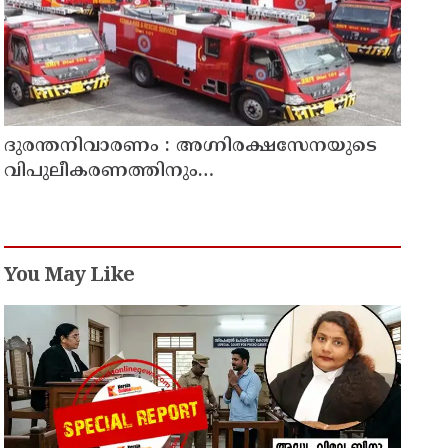
ദുരന്തനിവാരണം : അഗ്നിരക്ഷസേനയുടെ
വിപുലീകരണത്തിനും
ആധുനികവത്കരണത്തിനുമായി 64.21
കോടി രൂപ കൂടി അനുവദിച്ചു
You May Like