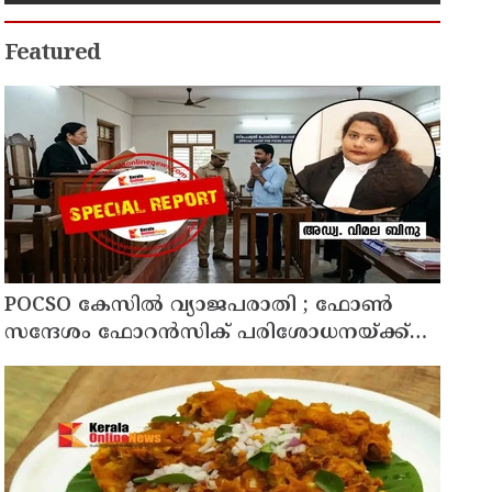
Featured
POCSO കേസിൽ വ്യാജപരാതി ; ഫോൺ
സന്ദേശം ഫോറൻസിക് പരിശോധനയ്ക്ക്
ഹൈക്കോടതി നിർദേശം; പ്രതിയെ
വെറുതെവിട്ട് ആലുവ ഫാസ്റ്റ് ട്രാക്ക് കോടതി