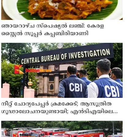
ഞായറാഴ്ച സ്പെഷ്യൽ ലഞ്ച്: കേരള
സ്റ്റൈൽ സൂപ്പർ കപ്പബിരിയാണി
നീറ്റ് ചോദ്യപേപ്പര്‍ ക്രമക്കേട്; ആസൂത്രിത
ഗൂഢാലോചനയുണ്ടായി; എന്‍ടിഎയിലെ
മൂന്ന് സബ്ജക്ട് വിദഗ്ധര്‍ക്ക് പങ്കുണ്ടെന്ന
നിർണായക കണ്ടെത്തലുമായി സിബിഐ