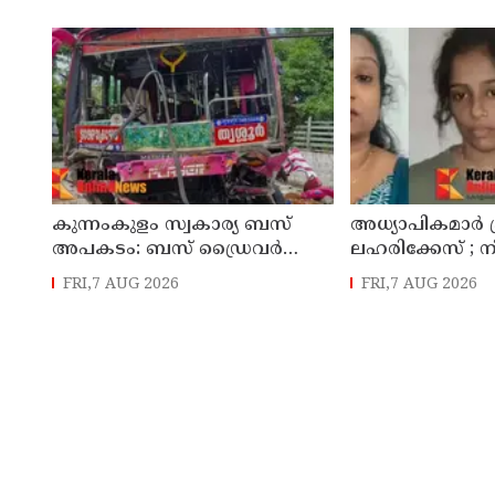
ആധുനികവത്കരണത്തിനുമായി
ഉദ്യോഗസ്ഥന്
64.21 കോടി രൂപ കൂടി
അനുവദിച്ചു
കുന്നംകുളം സ്വകാര്യ ബസ്
അധ്യാപികമാര്‍
അപകടം: ബസ് ഡ്രൈവർ
ലഹരിക്കേസ് ;
പൊലീസ് സ്റ്റേഷനിൽ കീഴടങ്ങി
ചാറ്റുകളും ചിത്
FRI,7 AUG 2026
FRI,7 AUG 2026
അന്വേഷണ സംഘ