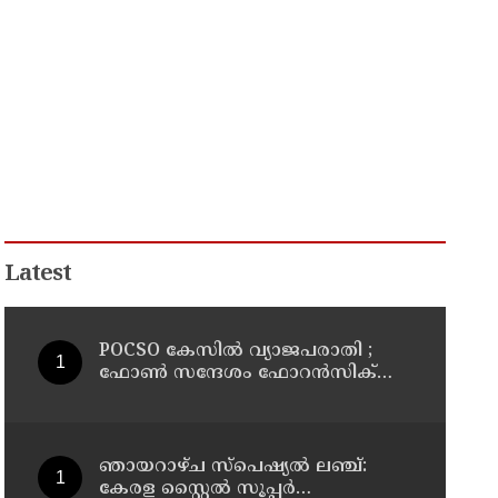
Latest
POCSO കേസിൽ വ്യാജപരാതി ;
ഫോൺ സന്ദേശം ഫോറൻസിക്
പരിശോധനയ്ക്ക് ഹൈക്കോടതി
നിർദേശം; പ്രതിയെ വെറുതെവിട്ട്
ആലുവ ഫാസ്റ്റ് ട്രാക്ക് കോടതി
ഞായറാഴ്ച സ്പെഷ്യൽ ലഞ്ച്:
കേരള സ്റ്റൈൽ സൂപ്പർ