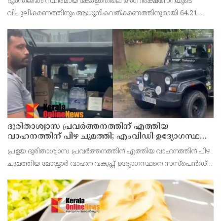
ദുരന്തങ്ങൾ സ്ഥിരമായ കേരളത്തിലെ അഗ്നിരക്ഷസേനയുടെ
കൂടി അനുവദിച്ചു
വിപുലീകരണത്തിനും ആധുനികവത്കരണത്തിനുമായി 64.21
കോടി രൂപ കൂടി അനുവദിച്ചു. പതിനഞ്ചാം ധനകാര്യ കമീഷൻ
നിർദേശങ്ങൾക്കനുസരിച്ചാണ് രണ്ടാം ഘട്ടമായി സഹായധനം
അനുവദി
ദുരിതാശ്വാസ പ്രവർത്തനത്തിന് എത്തിയ
വാഹനത്തിന് പിഴ ചുമത്തി; എംവിഡി ഉദ്യോഗസ്ഥന്
സസ്പെൻഷൻ
പ്രളയ ദുരിതാശ്വാസ പ്രവർത്തനത്തിന് എത്തിയ വാഹനത്തിന് പിഴ
ചുമത്തിയ മോട്ടോർ വാഹന വകുപ്പ് ഉദ്യോഗസ്ഥനെ സസ്പെൻഡ്
ചെയ്തു. അടൂർ എം വി ഡി സ്ക്വാഡ് ഉദ്യോഗസ്ഥൻ
ലൈജുവിനെയാണ് സസ്പെൻഡ് ചെയ്തത്