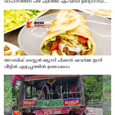
വാഹനത്തിന് പിഴ ചുമത്തി; എംവിഡി ഉദ്യോഗസ്ഥന്
സസ്പെൻഷൻ
അറബിക് സ്റ്റൈൽ ജ്യൂസി ചിക്കൻ ഷവർമ്മ ഇനി
വീട്ടിൽ എളുപ്പത്തിൽ ഉണ്ടാക്കാം