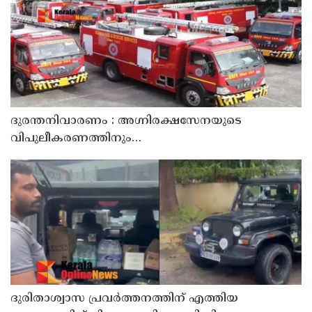
ദുരന്തനിവാരണം : അഗ്നിരക്ഷസേനയുടെ
വിപുലീകരണത്തിനും
ആധുനികവത്കരണത്തിനുമായി 64.21 കോടി രൂപ
കൂടി അനുവദിച്ചു
ദുരിതാശ്വാസ പ്രവർത്തനത്തിന് എത്തിയ