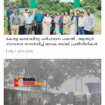
കേരള ഖരമാലിന്യ പരിപാലന പദ്ധതി ; ആന്തൂർ
നഗരസഭ സന്ദർശിച്ച് ലോക ബാങ്ക് പ്രതിനിധികൾ
FRI,7 AUG 2026