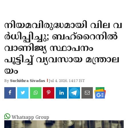
KOZHIKODE
WAYANAD
നിയമവിരുദ്ധമായി വില വ
KANNUR
ര്‍ധിപ്പിച്ചു; ബഹ്റൈനില്‍
KASARAGOD
വാണിജ്യ സ്ഥാപനം
പൂട്ടിച്ച് വ്യവസായ മന്ത്രാല
യം
By
Suchithra Sivadas
Jul 4, 2026, 14:17 IST
Whatsapp Group