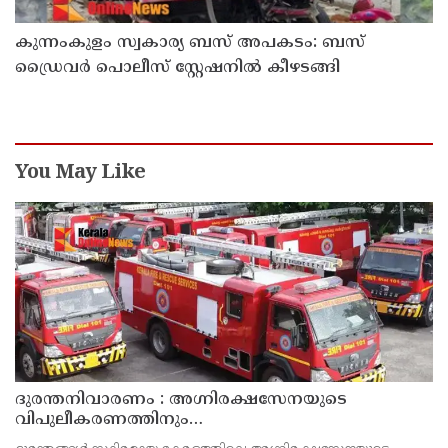
കുന്നംകുളം സ്വകാര്യ ബസ് അപകടം: ബസ്
ഡ്രൈവർ പൊലീസ് സ്റ്റേഷനിൽ കീഴടങ്ങി
You May Like
ദുരന്തനിവാരണം : അഗ്നിരക്ഷസേനയുടെ
വിപുലീകരണത്തിനും
ആധുനികവത്കരണത്തിനുമായി 64.21 കോടി രൂപ