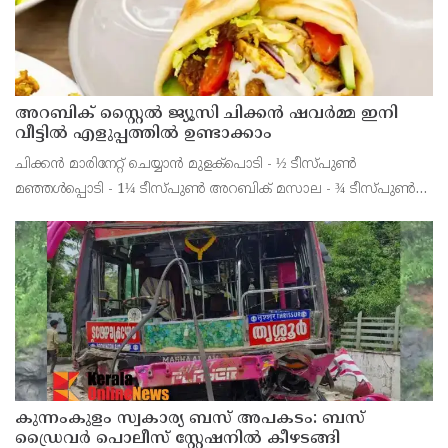
അറബിക് സ്റ്റൈൽ ജ്യൂസി ചിക്കൻ ഷവർമ്മ ഇനി
വീട്ടിൽ എളുപ്പത്തിൽ ഉണ്ടാക്കാം
ചിക്കൻ മാരിനേറ്റ് ചെയ്യാൻ മുളക്പൊടി - ½ ടീസ്പുൺ
മഞ്ഞൾപ്പൊടി - 1¼ ടീസ്പുൺ അറബിക് മസാല - ¾ ടീസ്പുൺ
നാരങ്ങാനീര് - 1 ടേബിൾസ്പ്പുൺ
കുന്നംകുളം സ്വകാര്യ ബസ് അപകടം: ബസ്
ഡ്രൈവർ പൊലീസ് സ്റ്റേഷനിൽ കീഴടങ്ങി