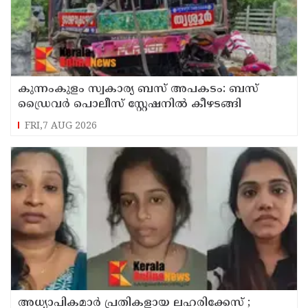
കുന്നംകുളം സ്വകാര്യ ബസ് അപകടം: ബസ്
ഡ്രൈവർ പൊലീസ് സ്റ്റേഷനിൽ കീഴടങ്ങി
FRI,7 AUG 2026
അധ്യാപികമാര്‍ പ്രതികളായ ലഹരിക്കേസ് ;