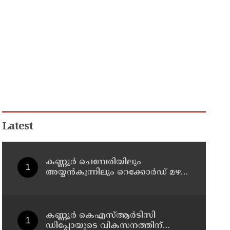
Latest
കണ്ണൂർ ചെമ്പേരിയിലും
അയ്യൻകുന്നിലും റെക്കോർഡ് മഴ ;
ഉദയഗിരിയിൽ നേരിയ
ഉരുൾപൊട്ടൽ; 13 പേരെ
ക്യാമ്പിലേക്ക് മാറ്റി
കണ്ണൂർ കെഎസ്ആർടിസി
ഡിപ്പോയുടെ വികസനത്തിന്