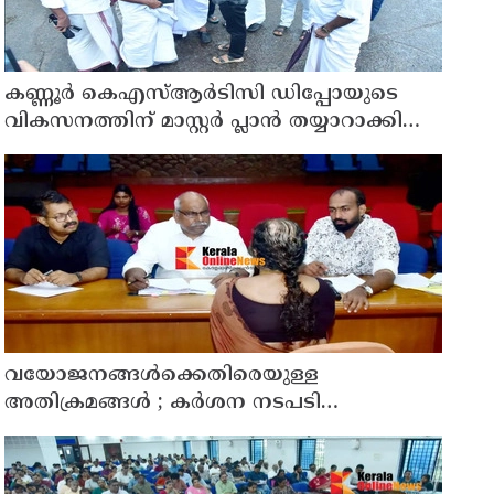
കണ്ണൂർ കെഎസ്ആർടിസി ഡിപ്പോയുടെ
വികസനത്തിന് മാസ്റ്റർ പ്ലാൻ തയ്യാറാക്കി
സമർപ്പിക്കും : ടി ഒ മോഹനൻ എം എൽ എ
വയോജനങ്ങൾക്കെതിരെയുള്ള
അതിക്രമങ്ങൾ ; കർശന നടപടി
സ്വീകരിക്കുമെന്ന് കമ്മീഷൻ