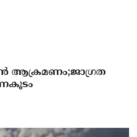
ണ്‍ ആക്രമണം;ജാഗ്രത
രണകൂടം