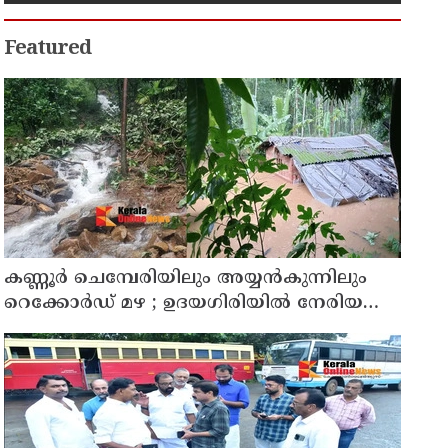
Featured
കണ്ണൂർ ചെമ്പേരിയിലും അയ്യൻകുന്നിലും
റെക്കോർഡ് മഴ ; ഉദയഗിരിയിൽ നേരിയ
ഉരുൾപൊട്ടൽ; 13 പേരെ ക്യാമ്പിലേക്ക് മാറ്റി