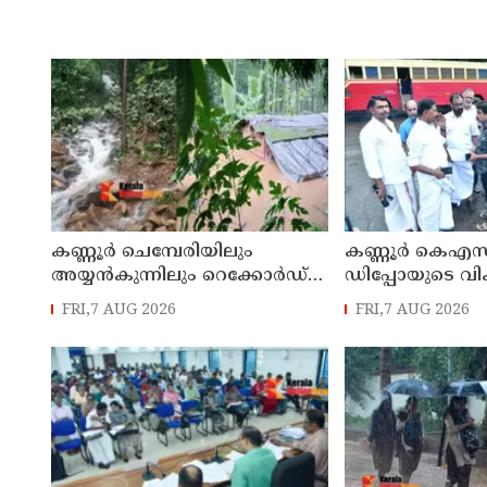
കണ്ണൂർ ചെമ്പേരിയിലും
കണ്ണൂർ കെഎസ
അയ്യൻകുന്നിലും റെക്കോർഡ്
ഡിപ്പോയുടെ വ
മഴ ; ഉദയഗിരിയിൽ നേരിയ
മാസ്റ്റർ പ്ലാൻ തയ
FRI,7 AUG 2026
FRI,7 AUG 2026
ഉരുൾപൊട്ടൽ; 13 പേരെ
സമർപ്പിക്കും :
ക്യാമ്പിലേക്ക് മാറ്റി
എം എൽ എ