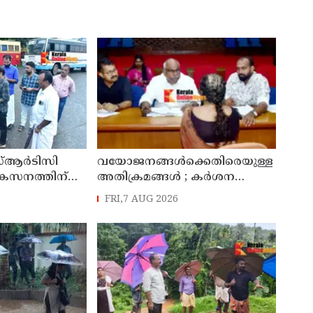
്ആർടിസി
വയോജനങ്ങൾക്കെതിരെയുള്ള
ികസനത്തിന്
അതിക്രമങ്ങൾ ; കർശന
്യാറാക്കി
നടപടി സ്വീകരിക്കുമെന്ന്
FRI,7 AUG 2026
 ടി ഒ മോഹനൻ
കമ്മീഷൻ