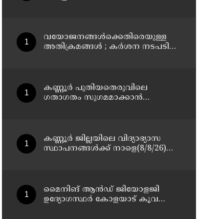
മാസ്റ്റർ പ്ലാൻ തയ്യാറാക്കി
സമർപ്പിക്കും : ടി ഒ മോഹനൻ എം
എൽ എ
വയോജനങ്ങൾക്കെതിരെയുള്ള
അതിക്രമങ്ങൾ ; കർശന നടപടി
സ്വീകരിക്കുമെന്ന് കമ്മീഷൻ
കണ്ണൂർ പുതിയതെരുവിലെ
ഗതാഗതം സുഗമമാക്കാന്‍
നടപടികള്‍ സ്വീകരിക്കും
കണ്ണൂർ ജില്ലയിലെ വിദ്യാഭ്യാസ
സ്ഥാപനങ്ങള്‍ക്ക് നാളെ(8/8/26)
അവധി പ്രഖ്യാപിച്ചു
മൈനിങ് ആൻഡ്​ ജിയോളജി
ഉദ്യോഗസ്ഥർ കോളയാട് കൂവ
ഉന്നതി സന്ദർശിച്ചു