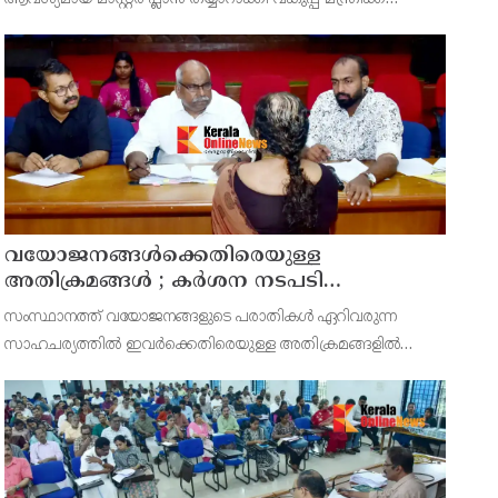
സമർപ്പിക്കുമെന്ന് അഡ്വ.ടി ഒ മോഹനൻ എംഎൽഎ
അറിയിച്ചു. ഡിപ്പോയ്ക്ക് നാല് ഏക്കറിൽ അധികം വരുന്ന
സ്ഥലമുണ്ട്
വയോജനങ്ങൾക്കെതിരെയുള്ള
അതിക്രമങ്ങൾ ; കർശന നടപടി
സ്വീകരിക്കുമെന്ന് കമ്മീഷൻ
സംസ്ഥാനത്ത് വയോജനങ്ങളുടെ പരാതികൾ ഏറിവരുന്ന
സാഹചര്യത്തിൽ ഇവർക്കെതിരെയുള്ള അതിക്രമങ്ങളിൽ
കർശന നടപടി സ്വീകരിക്കുമെന്ന് വയോജന കമ്മീഷൻ
ചെയർമാൻ അഡ്വ. കെ. സോമപ്രസാദ്.