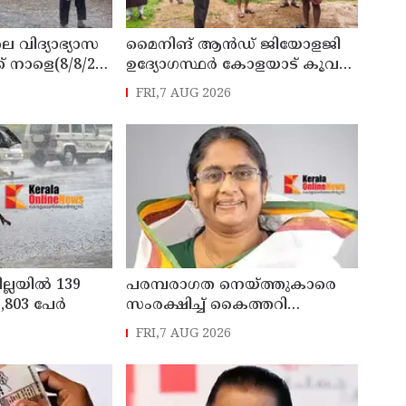
െ വിദ്യാഭ്യാസ
മൈനിങ് ആൻഡ്​ ജിയോളജി
് നാളെ(8/8/26)
ഉദ്യോഗസ്ഥർ കോളയാട് കൂവ
്ചു
ഉന്നതി സന്ദർശിച്ചു
FRI,7 AUG 2026
ില്ലയിൽ 139
പരമ്പരാഗത നെയ്ത്തുകാരെ
803 പേര്‍
സംരക്ഷിച്ച് കൈത്തറി
മേഖലയുടെ
FRI,7 AUG 2026
ആധുനികവത്കരണം
സാധ്യമാക്കും: ഡെപ്യൂട്ടി
സ്പീക്കർ ഷാനിമോൾ ഉസ്മാൻ