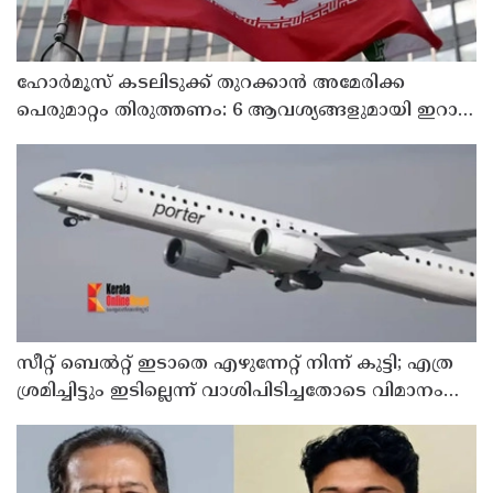
ഹോര്‍മൂസ് കടലിടുക്ക് തുറക്കാന്‍ അമേരിക്ക
പെരുമാറ്റം തിരുത്തണം: 6 ആവശ്യങ്ങളുമായി ഇറാന്‍
ദേശീയ സുരക്ഷാ കൗണ്‍സില്‍
സീറ്റ് ബെല്‍റ്റ് ഇടാതെ എഴുന്നേറ്റ് നിന്ന് കുട്ടി; എത്ര
ശ്രമിച്ചിട്ടും ഇടില്ലെന്ന് വാശിപിടിച്ചതോടെ വിമാനം
റദ്ദാക്കി