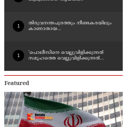
ഒളിത്താവളങ്ങളില്‍ മാറി മാറി
താമസിച്ച് കണ്ണൂരിലെ ക്വട്ടേഷന്‍
നേതാവ്
തിരുവനന്തപുരത്തും നീണ്ടകരയിലും
കാണാതായ
മത്സ്യത്തൊഴിലാളികള്‍ക്കായി
തിരച്ചില്‍ പത്താം ദിവസത്തിലേക്ക്
'പൊലീസിനെ വെല്ലുവിളിക്കുന്നത്
സമൂഹത്തെ വെല്ലുവിളിക്കുന്നത്
പോലെ, കുറ്റത്തിന് അനുസരിച്ച്
ശിക്ഷ നല്‍കും':എഡിജിപി
Featured