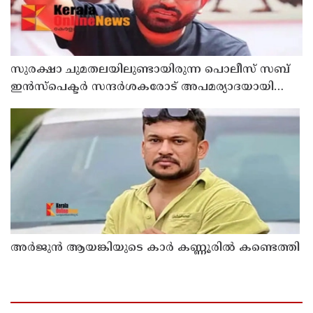
സുരക്ഷാ ചുമതലയിലുണ്ടായിരുന്ന പൊലീസ് സബ്
ഇൻസ്പെക്ടർ സന്ദർശകരോട് അപമര്യാദയായി
പെരുമാറി : എസ്‌.ഐയെ മാറ്റണമെന്ന് അഭിജീത്
ദിപ്കെ
അർജുൻ ആയങ്കിയുടെ കാർ കണ്ണൂരിൽ കണ്ടെത്തി