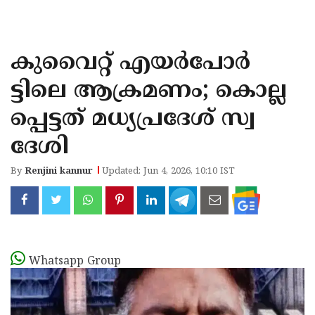
KOZHIKODE
WAYANAD
കുവൈറ്റ് എയർപോർ
KANNUR
ട്ടിലെ ആക്രമണം; കൊല്ല
KASARAGOD
പ്പെട്ടത് മധ്യപ്രദേശ് സ്വ
ദേശി
By
Renjini kannur
Updated: Jun 4, 2026, 10:10 IST
Whatsapp Group