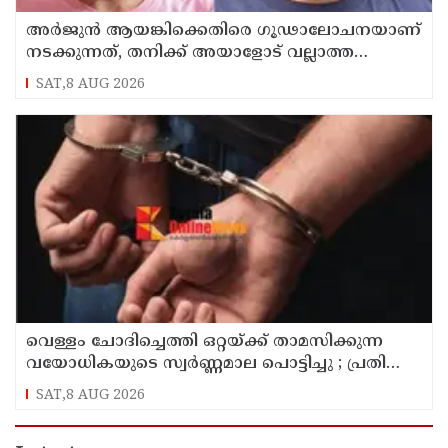
അർജുൻ ആയങ്കിക്കെതിരെ ഗൂഢാലോചനയാണ്
നടക്കുന്നത്, തനിക്ക് അയാളോട് വല്ലാത്ത
സ്നേഹം തോന്നുന്നു ; സംവിധായകൻ
SAT,8 AUG 2026
സനൽകുമാർ ശശിധരൻ
വെള്ളം ചോദിച്ചെത്തി ഒറ്റയ്ക്ക് താമസിക്കുന്ന
വയോധികയുടെ സ്വർണ്ണമാല പൊട്ടിച്ചു ; പ്രതി
പിടിയിൽ
SAT,8 AUG 2026