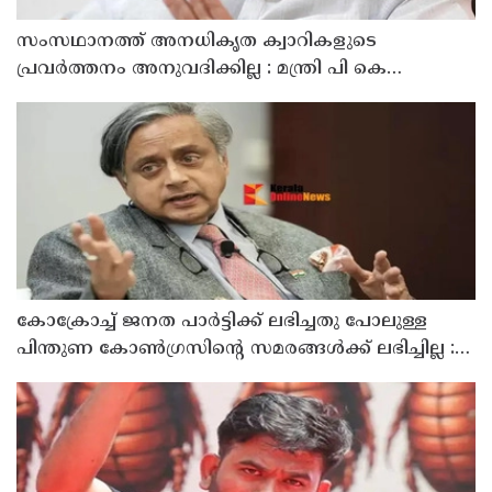
സംസഥാനത്ത് അനധികൃത ക്വാറികളുടെ
പ്രവർത്തനം അനുവദിക്കില്ല : മന്ത്രി പി കെ
കുഞ്ഞാലിക്കുട്ടി
കോക്രോച്ച് ജനത പാർട്ടിക്ക് ലഭിച്ചതു പോലുള്ള
പിന്തുണ കോൺഗ്രസിന്റെ സമരങ്ങൾക്ക് ലഭിച്ചില്ല :
ശശി തരൂർ