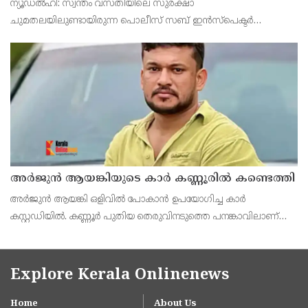
ന‍്യൂഡൽഹി: സ്വന്തം വസതിയിലെ സുരക്ഷാ
ദിപ്കെ
ചുമതലയിലുണ്ടായിരുന്ന പൊലീസ് സബ് ഇൻസ്പെക്ടർ
സന്ദർശകരോട് അപമര്യാദയായി പെരുമാറിയെന്നും, തന്നെ
കാണാനെത്തുന്നവരെ തടയാൻ ശ്രമിച്ചെന്നും ആരോപിച്ച്
കോക്ക്രോച്ച് ജനതാ പാർട്ട
അർജുൻ ആയങ്കിയുടെ കാർ കണ്ണൂരിൽ കണ്ടെത്തി
അർജുൻ ആയങ്കി ഒളിവിൽ പോകാൻ ഉപയോഗിച്ച കാർ
കസ്റ്റഡിയിൽ. കണ്ണൂർ പുതിയ തെരുവിനടുത്തെ പനങ്കാവിലാണ്
കാർ ഉപേക്ഷിച്ച നിലയിൽ കണ്ടെത്തിയത്. അർജുന്റെ ഭാര്യയുടെ
പേരിലുള്ളതാണ് വാഹനം.
Explore Kerala Onlinenews
Home
About Us