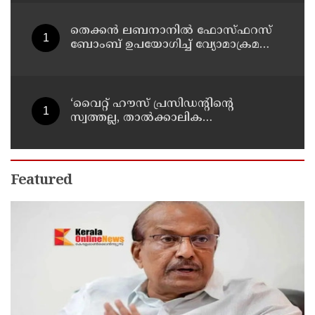
തെക്കൻ ലബനാനിൽ ഫോസ്ഫറസ്
ബോംബ് ഉപയോഗിച്ച് വ്യോമാക്രമണം
നടത്തി ഇസ്രയേൽ സൈന്യം
‘വൈറ്റ് ഹൗസ് പ്രസിഡന്റിന്റെ
സ്വത്തല്ല, താൽക്കാലിക
താമസക്കാരൻ’ ; ഈസ്റ്റ് വിങ്
പൊളിച്ചുമാറ്റി ബോൾറൂം
നിർമിക്കാനുള്ള ട്രംപിന്റെ
നീക്കങ്ങൾക്ക് കോടതിയുടെ സ്റ്റേ
Featured