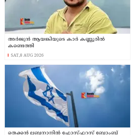
അർജുൻ ആയങ്കിയുടെ കാർ കണ്ണൂരിൽ
കണ്ടെത്തി
SAT,8 AUG 2026
തെക്കൻ ലബനാനിൽ ഫോസ്ഫറസ് ബോംബ്