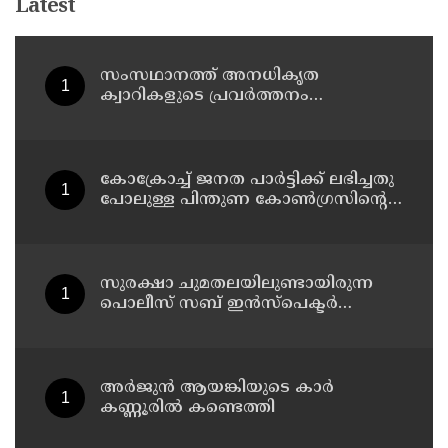
Latest
സംസഥാനത്ത് അനധികൃത
ക്വാറികളുടെ പ്രവർത്തനം
അനുവദിക്കില്ല : മന്ത്രി പി കെ
കുഞ്ഞാലിക്കുട്ടി
കോക്രോച്ച് ജനത പാർട്ടിക്ക് ലഭിച്ചതു
പോലുള്ള പിന്തുണ കോൺഗ്രസിന്റെ
സമരങ്ങൾക്ക് ലഭിച്ചില്ല : ശശി തരൂർ
സുരക്ഷാ ചുമതലയിലുണ്ടായിരുന്ന
പൊലീസ് സബ് ഇൻസ്പെക്ടർ
സന്ദർശകരോട് അപമര്യാദയായി
പെരുമാറി : എസ്‌.ഐയെ
മാറ്റണമെന്ന് അഭിജീത് ദിപ്കെ
അർജുൻ ആയങ്കിയുടെ കാർ
കണ്ണൂരിൽ കണ്ടെത്തി