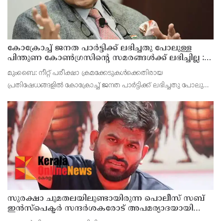
കോക്രോച്ച് ജനത പാർട്ടിക്ക് ലഭിച്ചതു പോലുള്ള
പിന്തുണ കോൺഗ്രസിന്റെ സമരങ്ങൾക്ക് ലഭിച്ചില്ല :
ശശി തരൂർ
മുംബൈ: നീറ്റ് പരീക്ഷാ ക്രമക്കേടുകൾക്കെതിരായ
പ്രതിഷേധങ്ങളിൽ കോക്രോച്ച് ജനത പാർട്ടിക്ക് ലഭിച്ചതു പോലുള്ള
പിന്തുണ കോൺഗ്രസിന്റെ സമരങ്ങൾക്ക് ലഭിച്ചില്ലെന്ന് ശശി തരൂർ
എം.പി. കോൺഗ്രസിന് അർഹമായ രീതിയിൽ ജനങ്ങ
സുരക്ഷാ ചുമതലയിലുണ്ടായിരുന്ന പൊലീസ് സബ്
ഇൻസ്പെക്ടർ സന്ദർശകരോട് അപമര്യാദയായി
പെരുമാറി : എസ്‌.ഐയെ മാറ്റണമെന്ന് അഭിജീത്