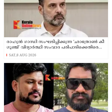
രാഹുൽ ഗാന്ധി സംഘടിപ്പിക്കുന്ന ‘ഛാത്രോൺ കീ
ഗൂഞ്ച്’ വിദ്യാർത്ഥി സംവാദ പരിപാടിക്കെതിരെ
രൂക്ഷവിമർശനവുമായി ബിജെപി
SAT,8 AUG 2026