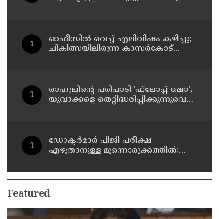
നീക്കങ്ങളില്‍ അനിശ്ചിതത്വം
ഓഫീസില്‍ വെച്ച് എലിവിഷം കഴിച്ചു;
ചികിത്സയിലിരുന്ന കാസര്‍കോട്
കളക്ടറേറ്റിലെ സീനിയര്‍ ക്ലര്‍ക്ക് മരിച്ചു
രാഹുലിന്റെ പരിപാടി 'ഫ്‌ലോപ്പ് ഷോ';
യുവാക്കളെ തെറ്റിദ്ധരിപ്പിക്കുന്നുവെന്ന്
യുപി മന്ത്രി ഡാനിഷ് അന്‍സാരി
ഡോക്ടര്‍മാര്‍ പിജി പരീക്ഷ
എഴുതാനുള്ള മുന്നൊരുക്കത്തില്‍;
കാസര്‍കോട് പാണത്തൂര്‍
കുടുംബാരോഗ്യ കേന്ദ്രം അടച്ചുപൂട്ടി
Featured