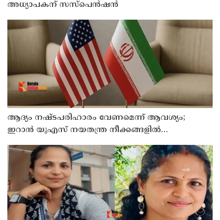
അധ്യാപകന് സസ്‌പെന്‍ഷന്‍
ആദ്യം നഷ്ടപരിഹാരം വേണമെന്ന് ആവശ്യം;
ഇറാന്‍ യുഎസ് നയതന്ത്ര നീക്കങ്ങളില്‍
അനിശ്ചിതത്വം