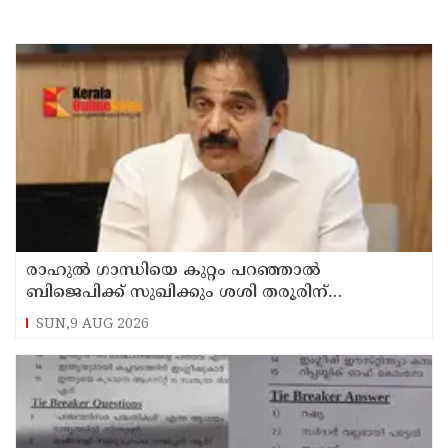
രാഹുല്‍ ഗാന്ധിയെ കുറ്റം പറഞ്ഞാല്‍
ബിജെപിക്ക് സുഖിക്കും ശശി തരൂരിന്
മറുപടിയുമായി കെ സി വേണുഗോപാല്‍
SUN,9 AUG 2026