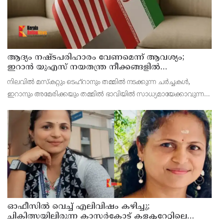
ആദ്യം നഷ്ടപരിഹാരം വേണമെന്ന് ആവശ്യം;
ഇറാന്‍ യുഎസ് നയതന്ത്ര നീക്കങ്ങളില്‍
അനിശ്ചിതത്വം
നിലവില്‍ മസ്‌കറ്റും ടെഹ്റാനും തമ്മില്‍ നടക്കുന്ന ചര്‍ച്ചകള്‍,
ഇറാനും അമേരിക്കയും തമ്മില്‍ ഭാവിയില്‍ സാധ്യമായേക്കാവുന്ന
നയതന്ത്ര സംഭാഷണങ്ങളുടെ പ്രാഥമിക ഘട്ടമായാണ് നിരീക്ഷകര്‍
കാണുന്നത്.
ഓഫീസില്‍ വെച്ച് എലിവിഷം കഴിച്ചു;
ചികിത്സയിലിരുന്ന കാസര്‍കോട് കളക്ടറേറ്റിലെ