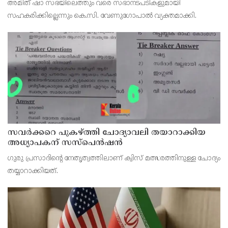
അമിത് ഷാ സഭയിലെത്തും വരെ സഭാനടപടികളുമായി
സഹകരിക്കില്ലെന്നും കെ.സി. വേണുഗോപാല്‍ വ്യക്തമാക്കി.
സവര്‍ക്കറെ പുകഴ്ത്തി ചോദ്യാവലി തയാറാക്കിയ
അധ്യാപകന് സസ്‌പെന്‍ഷന്‍
ഗുരു പ്രസാദിന്റെ നേതൃത്വത്തിലാണ് ക്വിസ് മത്സരത്തിനുള്ള ചോദ്യം
തയ്യാറാക്കിയത്.