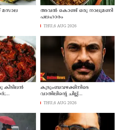
് മസാല
അവൽ കൊണ്ട് ഒരു നാലുമണി
പലഹാരം
THU,6 AUG 2026
ഒരു കിടിലൻ
കുടുംബവഴക്കിനിടെ
ാർ;
വാതിലിന്റെ ചില്ല്
പ്പർ
അടിച്ചുതകര്‍ത്തു; കൈ
THU,6 AUG 2026
മുറിഞ്ഞ് രക്തം വാര്‍ന്ന് 49-
കാരന് ദാരുണാന്ത്യം