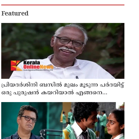
Featured
പ്രിയദർശിനി ബസിൽ മുഖം മൂടുന്ന പർദയിട്ട്
ഒരു പുരുഷൻ കയറിയാൽ എങ്ങനെ
തിരിച്ചറിയുമെന്ന് എംഎൻ കാരശ്ശേരി