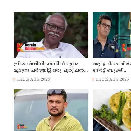
പ്രിയദർശിനി ബസിൽ മുഖം
ആദ്യ ദിനം തിയേറ
മൂടുന്ന പർദയിട്ട് ഒരു പുരുഷൻ
നോട്ട് ബുക്ക്
കയറിയാൽ എങ്ങനെ
പരാജയെപ്പെടുമെ
THU,6 AUG 2026
THU,6 AUG 2026
തിരിച്ചറിയുമെന്ന് എംഎൻ
ഉറപ്പിച്ചിരുന്നു;
കാരശ്ശേരി