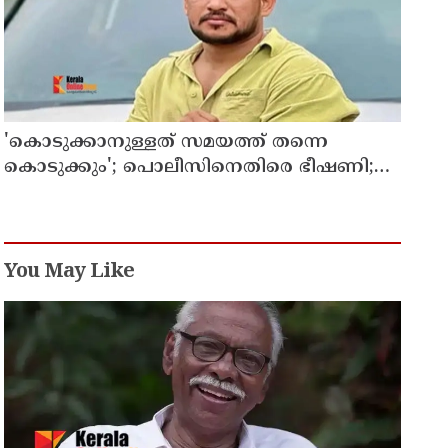
'കൊടുക്കാനുള്ളത് സമയത്ത് തന്നെ
കൊടുക്കും'; പൊലീസിനെതിരെ ഭീഷണി;
അർജുൻ ആയങ്കിക്കെതിരെ കേസെടുത്തു
You May Like