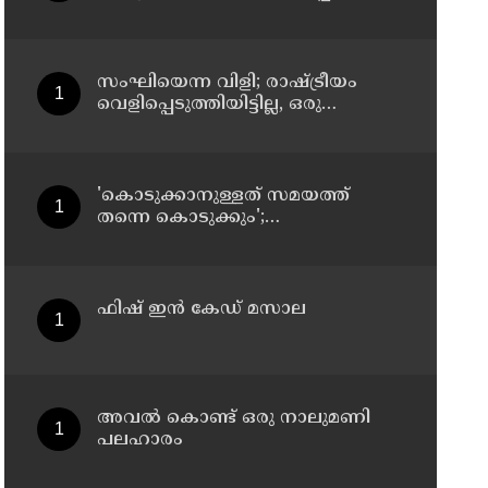
ഉറപ്പിച്ചിരുന്നു; സഞ്ജയ്
സംഘിയെന്ന വിളി; രാഷ്ട്രീയം
വെളിപ്പെടുത്തിയിട്ടില്ല, ഒരു
പാര്‍ട്ടിയും അംഗത്വത്തിന്
സമീപിച്ചിട്ടില്ലെന്ന് ആര്‍ മാധവന്‍
'കൊടുക്കാനുള്ളത് സമയത്ത്
തന്നെ കൊടുക്കും';
പൊലീസിനെതിരെ ഭീഷണി;
അർജുൻ ആയങ്കിക്കെതിരെ
കേസെടുത്തു
ഫിഷ് ഇൻ കേഡ് മസാല
അവൽ കൊണ്ട് ഒരു നാലുമണി
പലഹാരം