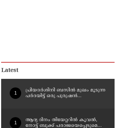
Latest
പ്രിയദർശിനി ബസിൽ മുഖം മൂടുന്ന
പർദയിട്ട് ഒരു പുരുഷൻ
കയറിയാൽ എങ്ങനെ
തിരിച്ചറിയുമെന്ന് എംഎൻ
കാരശ്ശേരി
ആദ്യ ദിനം തിയേറ്ററില്‍ കൂവല്‍,
നോട്ട് ബുക്ക് പരാജയെപ്പെടുമെന്ന്