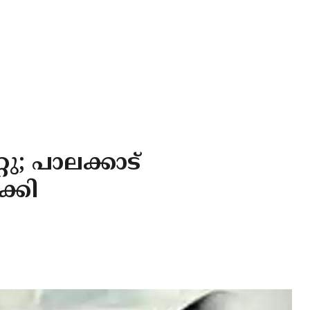
റു; പാലക്കാട്
ക്കി