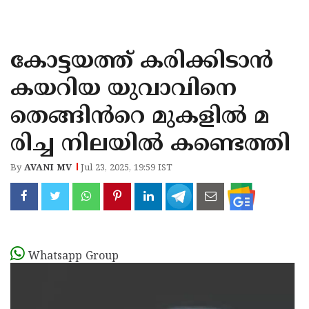
KOZHIKODE
WAYANAD
കോട്ടയത്ത് കരിക്കിടാൻ
KANNUR
കയറിയ യുവാവിനെ
KASARAGOD
തെങ്ങിൻറെ മുകളിൽ മ
രിച്ച നിലയിൽ കണ്ടെത്തി
By
AVANI MV
Jul 23, 2025, 19:59 IST
Whatsapp Group