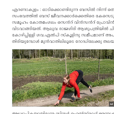
എറണാകുളം : ഓടിക്കൊണ്ടിരുന്ന ബസിൽ നിന്ന് തെറിച്ച
സംഭവത്തിൽ ബസ് ജീവനക്കാർക്കെതിരെ കേസെടു
സമൂഹം കോതമംഗലം സെൻറ് വിൻസൻറ് പ്രോവിൻസ് അ
വിടവാങ്ങിയത്. ആലുവ രാജഗിരി ആശുപത്രിയിൽ ചി
കോഴിപ്പിള്ളി ഗവ.എൽപി സ്കൂളിനു സമീപമാണ് അപക
തിരിയുമ്പോൾ മുൻവാതിലിലൂടെ റോഡിലേക്കു തലയിടി
അധ്യാപികയായിരുന്ന സിസ്റ്റർ ഹെയ്സ്‌ലെറ്റ് ഊന