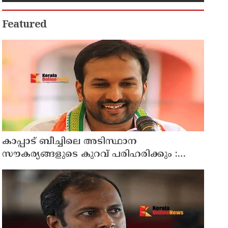
പത്തനംതിട്ടയിൽ
Featured
കാപ്പാട് ബീച്ചിലെ അടിസ്ഥാന
സൗകര്യങ്ങളുടെ കുറവ് പരിഹരിക്കും :
മന്ത്രി പി.സി വിഷ്ണുനാഥ്