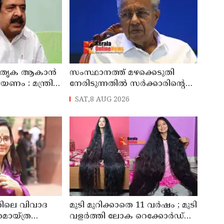
മാതൃക ആകാൻ
സംസ്ഥാനത്ത് മഴക്കെടുതി
ണം : മന്ത്രി
നേരിടുന്നതിൽ സർക്കാരിന്റെ
തല
ഭാഗത്തുനിന്ന് ഗുരുതരമായ
SAT,8 AUG 2026
വീഴ്ചയും അനാസ്ഥയുമുണ്ടായി
: പ്രതിപക്ഷ നേതാവ്
തിലെ വിവാദ
മുടി മുറിക്കാതെ 11 വർഷം ; മുടി
 മൊയ്ത്ര
വളർത്തി ലോക റെക്കോർഡ്