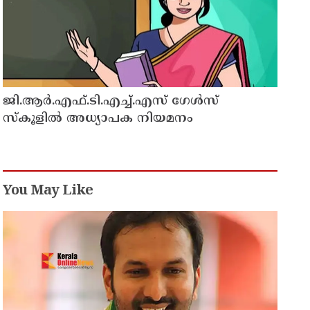
ജി.ആർ.എഫ്.ടി.എച്ച്.എസ് ഗേൾസ്
സ്‌കൂളിൽ അധ്യാപക നിയമനം
You May Like