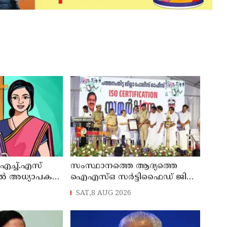
എച്ച്.എസ്
സംസ്ഥാനത്തെ ആദ്യത്തെ
ിൽ അധ്യാപക
ഐഎസ്ഒ സർട്ടിഫൈഡ് ജില്ല
പൊലീസ് ഓഫീസ്
SAT,8 AUG 2026
പത്തനംതിട്ടയിൽ