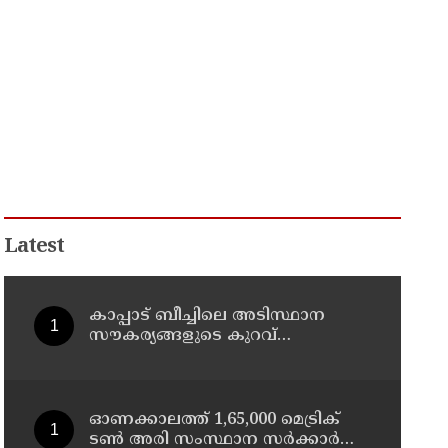
Latest
കാപ്പാട് ബീച്ചിലെ അടിസ്ഥാന
സൗകര്യങ്ങളുടെ കുറവ്
പരിഹരിക്കും : മന്ത്രി പി.സി
വിഷ്ണുനാഥ്
ഓണക്കാലത്ത് 1,65,000 മെട്രിക്
ടൺ അരി സംസ്ഥാന സർക്കാർ