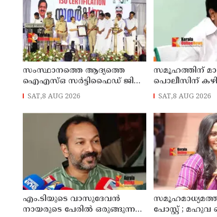
സംസ്ഥാനത്തെ ആദ്യത്തെ
സമൂഹത്തിന് 
ഐഎസ്ഒ സർട്ടിഫൈഡ് ജില്ല
പൊലീസിന് കഴിയ
പൊലീസ് ഓഫീസ്
രമേശ് ചെന്നിത്
SAT,8 AUG 2026
SAT,8 AUG 2026
പത്തനംതിട്ടയിൽ
എം.ടിയുടെ വാസുദേവൻ
സമൂഹമാധ്യമത്
നായരുടെ പേരിൽ ഒരുങ്ങുന്നത്
പോസ്റ്റ് ; മഹുവ