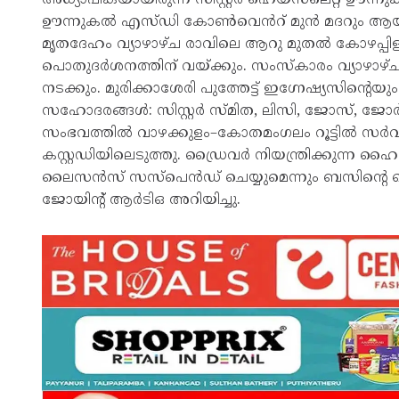
ഊന്നുകൽ എസ്ഡി കോൺവെൻറ് മുൻ മദറും ആയിരുന
മൃതദേഹം വ്യാഴാഴ്ച രാവിലെ ആറു മുതൽ കോഴപ്പ
പൊതുദർശനത്തിന് വയ്ക്കും. സംസ്‌കാരം വ്യാഴാഴ്ച
നടക്കും. മുരിക്കാശേരി പുത്തേട്ട് ഇഗ്നേഷ്യസിന്
സഹോദരങ്ങൾ: സിസ്റ്റർ സ്മിത, ലിസി, ജോസ്, ജോർജ്
സംഭവത്തിൽ വാഴക്കുളം–കോതമംഗലം റൂട്ടിൽ സർ
കസ്റ്റഡിയിലെടുത്തു. ഡ്രൈവർ നിയന്ത്രിക്കുന്ന ഹൈ
ലൈസൻസ് സസ്പെൻഡ് ചെയ്യുമെന്നും ബസിന്റെ പ
ജോയിന്റ് ആർടിഒ അറിയിച്ചു.