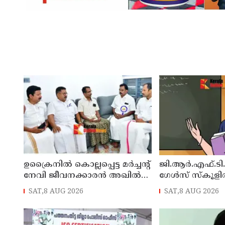
ഉക്രൈനിൽ കൊല്ലപ്പെട്ട മർച്ചന്റ്
ജി.ആർ.എഫ്.ടി.
നേവി ജീവനക്കാരൻ അഖിൽ
ഗേൾസ് സ്‌കൂള
ജോയലിന്റെ വീട് മന്ത്രി അനൂപ്
നിയമനം
SAT,8 AUG 2026
SAT,8 AUG 2026
ജേക്കബ്ബ് സന്ദർശിച്ചു