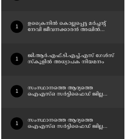
പൊതുവിതരണ ശൃംഖല വഴി
വിതരണം ചെയ്യും: ഭക്ഷ്യ പൊതു
വിതരണ വകുപ്പ് മന്ത്രി അനൂപ്
ജേക്കബ്
ഉക്രൈനിൽ കൊല്ലപ്പെട്ട മർച്ചന്റ്
നേവി ജീവനക്കാരൻ അഖിൽ
ജോയലിന്റെ വീട് മന്ത്രി അനൂപ്
ജേക്കബ്ബ് സന്ദർശിച്ചു
ജി.ആർ.എഫ്.ടി.എച്ച്.എസ് ഗേൾസ്
സ്‌കൂളിൽ അധ്യാപക നിയമനം
സംസ്ഥാനത്തെ ആദ്യത്തെ
ഐഎസ്ഒ സർട്ടിഫൈഡ് ജില്ല
പൊലീസ് ഓഫീസ്
പത്തനംതിട്ടയിൽ
സംസ്ഥാനത്തെ ആദ്യത്തെ
ഐഎസ്ഒ സർട്ടിഫൈഡ് ജില്ല
പൊലീസ് ഓഫീസ്