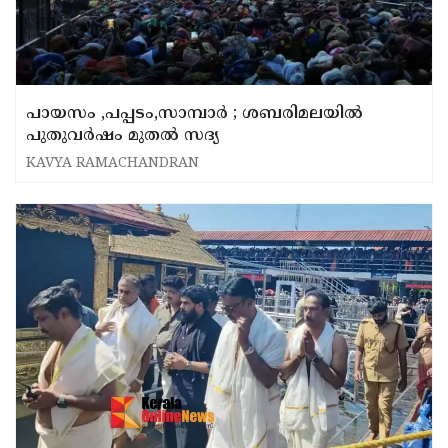
പായസം ,പപ്പടം,സാമ്പാർ ; ശബരിമലയിൽ
പുതുവർഷം മുതൽ സദ്യ
KAVYA RAMACHANDRAN