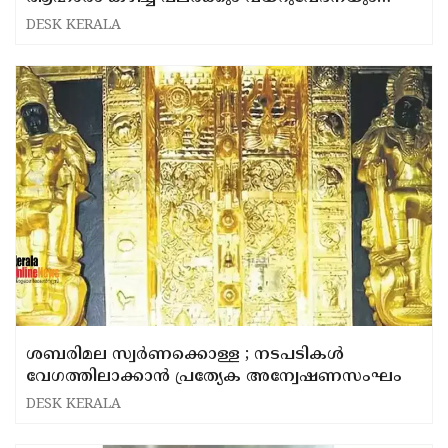
വയറിളക്കവും
DESK KERALA
ശബരിമല സ്വർണക്കൊള്ള ; നടപടികൾ
വേഗത്തിലാക്കാൻ പ്രത്യേക അന്വേഷണസംഘം
DESK KERALA