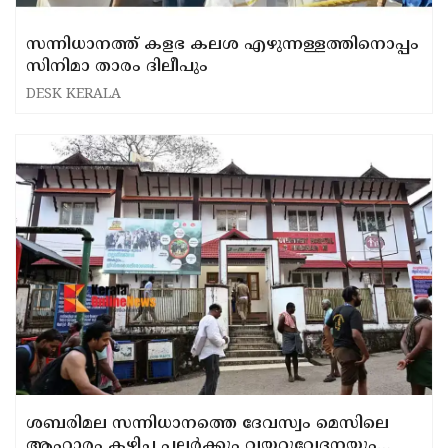
സന്നിധാനത്ത് കളഭ കലശ എഴുന്നള്ളത്തിനൊപ്പം
സിനിമാ താരം ദിലീപും
DESK KERALA
ശബരിമല സന്നിധാനത്തെ ദേവസ്വം മെസിലെ
ആഹാരം കഴിച്ച പലർക്കും വയറുവേദനയും