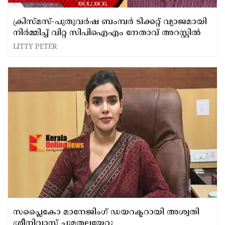
ക്രിസ്മസ്-പുതുവര്‍ഷ ബംമ്പര്‍ ടിക്കറ്റ് വ്യാജമായി
നിര്‍മ്മിച്ച് വിറ്റ സിപിഐഎം നേതാവ് അറസ്റ്റില്‍
LITTY PETER
സപ്ലൈകോ മാനേജിംഗ് ഡയറക്ടറായി അശ്വതി
ശ്രീനിവാസ് ചുമതലയേറ്റു