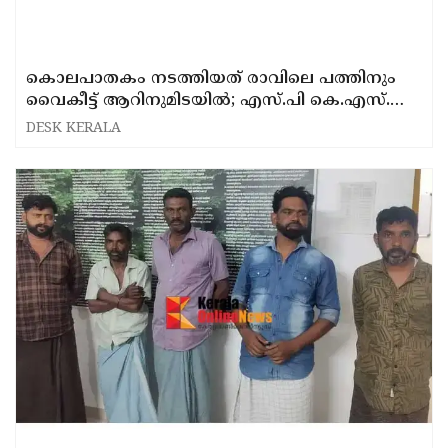
കൊലപാതകം നടത്തിയത് രാവിലെ പത്തിനും
വൈകീട്ട് ആറിനുമിടയിൽ; എസ്.പി കെ.എസ്.
സുദർശൻ
DESK KERALA