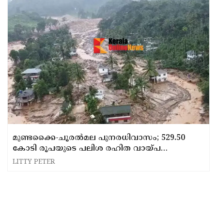
മുണ്ടക്കൈ-ചൂരല്‍മല പുനരധിവാസം; 529.50
കോടി രൂപയുടെ പലിശ രഹിത വായ്പ
അനുവദിച്ച് കേന്ദ്രസര്‍ക്കാര്‍
LITTY PETER