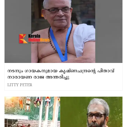
നടനും ഗായകനുമായ കൃഷ്ണചന്ദ്രന്റെ പിതാവ്
നാരായണ രാജ അന്തരിച്ചു
LITTY PETER