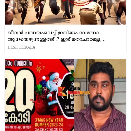
ജീവന്‍ പണയംവെച്ച് ഇനിയും വേണോ
ആനയെഴുന്നള്ളത്ത്..? ഇത് മതാചാരമല്ല,
കോടികളൊഴുകുന്ന ബിസിനസ്, ആന
DESK KERALA
ഇണങ്ങുന്ന ജീവിയല്ല, ഏതു സമയത്തും
അക്രമിച്ചേക്കാം