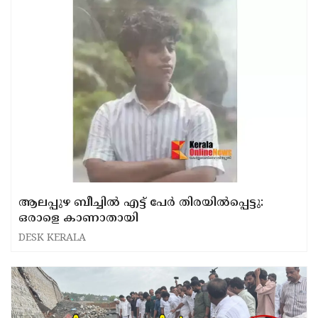
ആലപ്പുഴ ബീച്ചിൽ എട്ട് പേർ തിരയിൽപ്പെട്ടു:
ഒരാളെ കാണാതായി
DESK KERALA