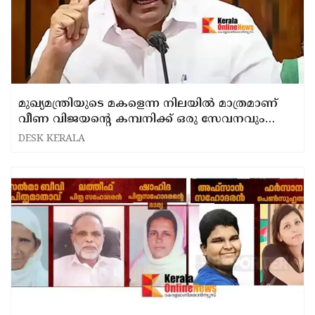
മുഖ്യമന്ത്രിയുടെ മകളെന്ന നിലയിൽ മാത്രമാണ്
വീണ വിജയൻ്റെ കമ്പനിക്ക് ഒരു സേവനവും
നൽകാതെ 2.7 കോടി രൂപലഭിച്ചത്: വി ഡി
DESK KERALA
സതീശൻ