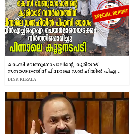
കെ.സി വേണുഗോപാലിന്റെ കൂരിയാട്
സന്ദർശനത്തിന് പിന്നാലെ ഡൽഹിയിൽ പിഎസി
യോഗം, എൻഎച്ച്എഐ ചെയർമാനെയടക്കം
DESK KERALA
നിർത്തിപ്പൊരിച്ചു; പിന്നാലെ കൂട്ടനടപടി....