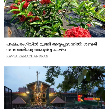
പുഷ്പഭംഗിയിൽ മുങ്ങി അയ്യപ്പസന്നിധി: ശബരീ
നന്ദനത്തിന്റെ അപൂർവ്വ കാഴ്ച
KAVYA RAMACHANDRAN