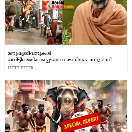
മനുഷ്യജീവനുകള്‍
ചവിട്ടിമെതിക്കപ്പെടുമ്പോഴെങ്കിലും ഒന്നു മാറി
ചിന്തിച്ചുകൂടേ?; ക്ഷേത്രങ്ങളിലെ അശാസ്ത്രീയ
LITTY PETER
ആനയെഴുന്നള്ളിപ്പിനെതിരെ സ്വാമി ചിദാനന്ദപുരി