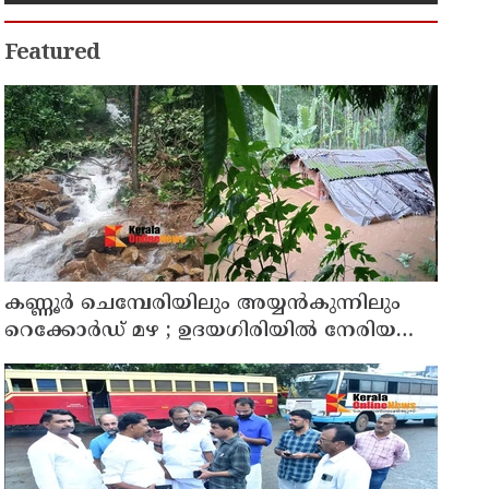
Featured
കണ്ണൂർ ചെമ്പേരിയിലും അയ്യൻകുന്നിലും
റെക്കോർഡ് മഴ ; ഉദയഗിരിയിൽ നേരിയ
ഉരുൾപൊട്ടൽ; 13 പേരെ ക്യാമ്പിലേക്ക് മാറ്റി