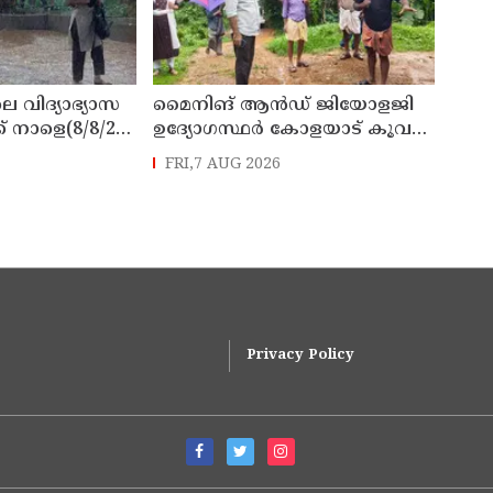
െ വിദ്യാഭ്യാസ
മൈനിങ് ആൻഡ്​ ജിയോളജി
് നാളെ(8/8/26)
ഉദ്യോഗസ്ഥർ കോളയാട് കൂവ
്ചു
ഉന്നതി സന്ദർശിച്ചു
FRI,7 AUG 2026
Privacy Policy