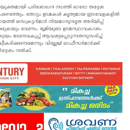
സംയുക്തമായി പരിശോധന നടത്തി ഓരോ തദ്ദേശ
 കണ്ടെത്തും. തോട്ടം ഉടമകൾ കൃത്യമായ ഇടവേളകളിൽ
ഞ്ചായത്ത് സെക്രട്ടറിമാർ നിയമാനുസൃത അറിയിപ്പ്
്പാക്കുകയും വേണം. ഭൂമിയുടെ ഉടമസ്ഥാവകാശം
്വയം ഭരണവകുപ്പ് ആവശ്യപ്പെടുന്നതനുസരിച്ച്
ീകരിക്കണമെന്നും വില്ലേജ് ഓഫീസർമാർക്ക്
ർദ്ദേശം നൽകി.