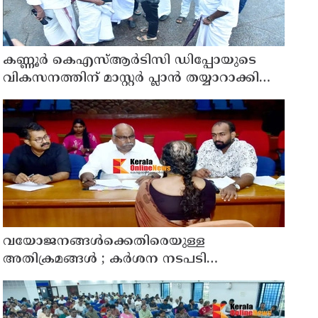
കണ്ണൂർ കെഎസ്ആർടിസി ഡിപ്പോയുടെ
വികസനത്തിന് മാസ്റ്റർ പ്ലാൻ തയ്യാറാക്കി
സമർപ്പിക്കും : ടി ഒ മോഹനൻ എം എൽ എ
വയോജനങ്ങൾക്കെതിരെയുള്ള
അതിക്രമങ്ങൾ ; കർശന നടപടി
സ്വീകരിക്കുമെന്ന് കമ്മീഷൻ