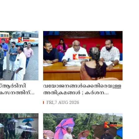
്ആർടിസി
വയോജനങ്ങൾക്കെതിരെയുള്ള
ികസനത്തിന്
അതിക്രമങ്ങൾ ; കർശന
്യാറാക്കി
നടപടി സ്വീകരിക്കുമെന്ന്
FRI,7 AUG 2026
 ടി ഒ മോഹനൻ
കമ്മീഷൻ