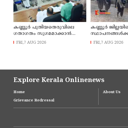
കണ്ണൂർ പുതിയതെരുവിലെ
കണ്ണൂർ ജില്ലയില
ഗതാഗതം സുഗമമാക്കാന്‍
സ്ഥാപനങ്ങള്‍ക്ക
നടപടികള്‍ സ്വീകരിക്കും
അവധി പ്രഖ്യാപിച
FRI,7 AUG 2026
FRI,7 AUG 2026
Explore Kerala Onlinenews
Home
About Us
Grievance Redressal