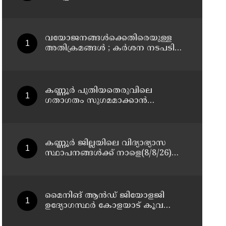
മാസ്റ്റർ പ്ലാൻ തയ്യാറാക്കി
സമർപ്പിക്കും : ടി ഒ മോഹനൻ എം
എൽ എ
വയോജനങ്ങൾക്കെതിരെയുള്ള
അതിക്രമങ്ങൾ ; കർശന നടപടി
സ്വീകരിക്കുമെന്ന് കമ്മീഷൻ
കണ്ണൂർ പുതിയതെരുവിലെ
ഗതാഗതം സുഗമമാക്കാന്‍
നടപടികള്‍ സ്വീകരിക്കും
കണ്ണൂർ ജില്ലയിലെ വിദ്യാഭ്യാസ
സ്ഥാപനങ്ങള്‍ക്ക് നാളെ(8/8/26)
അവധി പ്രഖ്യാപിച്ചു
മൈനിങ് ആൻഡ്​ ജിയോളജി
ഉദ്യോഗസ്ഥർ കോളയാട് കൂവ
ഉന്നതി സന്ദർശിച്ചു