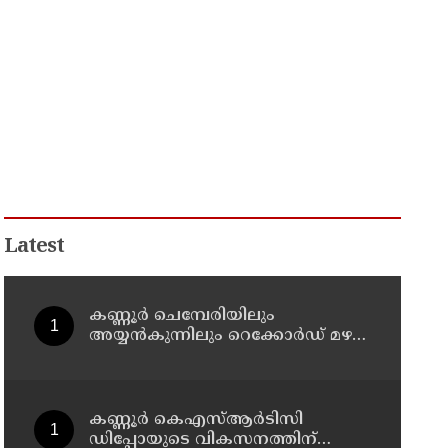
Latest
കണ്ണൂർ ചെമ്പേരിയിലും
അയ്യൻകുന്നിലും റെക്കോർഡ് മഴ ;
ഉദയഗിരിയിൽ നേരിയ
ഉരുൾപൊട്ടൽ; 13 പേരെ
ക്യാമ്പിലേക്ക് മാറ്റി
കണ്ണൂർ കെഎസ്ആർടിസി
ഡിപ്പോയുടെ വികസനത്തിന്