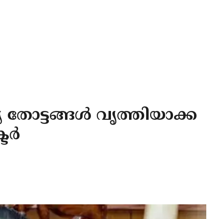
്യ തോട്ടങ്ങൾ വൃത്തിയാക്ക
്ടർ