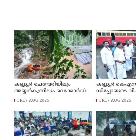
കണ്ണൂർ ചെമ്പേരിയിലും
കണ്ണൂർ കെഎസ
അയ്യൻകുന്നിലും റെക്കോർഡ്
ഡിപ്പോയുടെ വ
മഴ ; ഉദയഗിരിയിൽ നേരിയ
മാസ്റ്റർ പ്ലാൻ തയ
FRI,7 AUG 2026
FRI,7 AUG 2026
ഉരുൾപൊട്ടൽ; 13 പേരെ
സമർപ്പിക്കും :
ക്യാമ്പിലേക്ക് മാറ്റി
എം എൽ എ