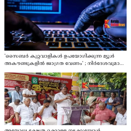
'സൈബര്‍ കുറ്റവാളികള്‍ ഉപയോഗിക്കുന്ന മ്യൂള്‍
അകൗണ്ടുകളില്‍ ജാഗ്രത വേണം' ; നിര്‍ദേശവുമായി
പൊലീസ്
അയോധ്യ ക്ഷേത്ര ക്കൊള്ള നടക്കുമ്പോൾ