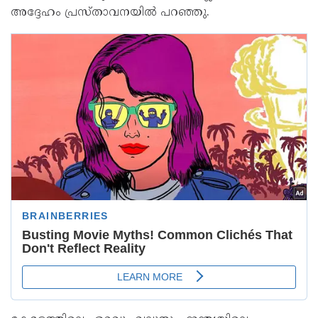
അദ്ദേഹം പ്രസ്താവനയിൽ പറഞ്ഞു.