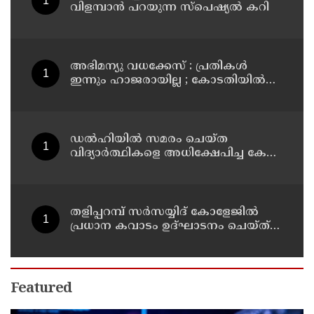
വിളമ്പാൻ പറയുന്ന സ്പെഷ്യൽ കറി
അഭിമന്യു വധക്കേസ് : പ്രതികൾ
ഇന്നും ഹാജരായില്ല ; കോടതിയിൽ
മാധ്യമപ്രവർത്തകരുള്ളതിനാൽ
ഹാജരാകാൻ ബുദ്ധിമുട്ടെന്ന്
പ്രതികൾ
ഡൽഹിയിൽ സമരം ചെയ്ത
വിദ്യാർത്ഥികളെ അധിക്ഷേപിച്ച കേസ്
; ടി ജി മോഹൻദാസ് കുറ്റം സമ്മതിച്ചു
തളിപ്പറമ്പ് സർസയ്യിദ് കോളേജിൽ
പ്രധാന കവാടം ഉദ്ഘാടനം ചെയ്ത്
പൂർവ്വ വിദ്യാർത്ഥിയും വ്യവസായ
മന്ത്രിയുമായ പി കെ കുഞ്ഞാലിക്കുട്ടി
Featured