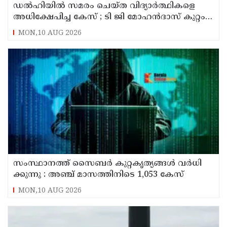
ഡൽഹിയിൽ സമരം ചെയ്ത വിദ്യാർത്ഥികളെ
അധിക്ഷേപിച്ച കേസ് ; ടി ജി മോഹൻദാസ് കുറ്റം
സമ്മതിച്ചു
MON,10 AUG 2026
സം​സ്ഥാ​ന​ത്ത് സൈ​ബ​ര്‍ കു​റ്റ​കൃ​ത്യ​ങ്ങ​ൾ വ​ർ​ധി​
ക്കു​ന്നു : അഞ്ച്​ മാസത്തിനിടെ 1,053 കേസ്
MON,10 AUG 2026