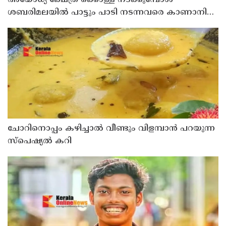
ശബരിമലയിൽ പാട്ടും പാടി നടന്നവരെ കാണാനില്ല ;
ഇ.പി.ജയരാജൻ
ചോറിനൊപ്പം കഴിച്ചാൽ വീണ്ടും വിളമ്പാൻ പറയുന്ന
സ്പെഷ്യൽ കറി