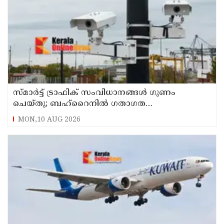
സ്മാര്‍ട്ട് ട്രാഫിക് സംവിധാനങ്ങള്‍ ഗുണം
ചെയ്തു; ബഹ്‌റൈനില്‍ ഗതാഗത
നിയമലംഘനങ്ങളും അപകടങ്ങളും കുറഞ്ഞു
MON,10 AUG 2026