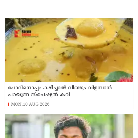
ചോറിനൊപ്പം കഴിച്ചാൽ വീണ്ടും വിളമ്പാൻ
പറയുന്ന സ്പെഷ്യൽ കറി
MON,10 AUG 2026