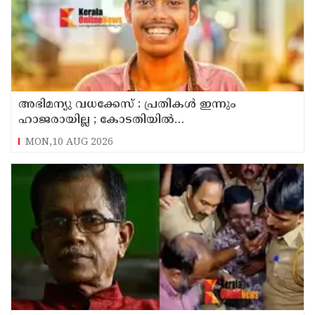
അഭിമന്യു വധക്കേസ് : പ്രതികൾ ഇന്നും
ഹാജരായില്ല ; കോടതിയിൽ
മാധ്യമപ്രവർത്തകരുള്ളതിനാൽ ഹാജരാകാൻ
MON,10 AUG 2026
ബുദ്ധിമുട്ടെന്ന് പ്രതികൾ