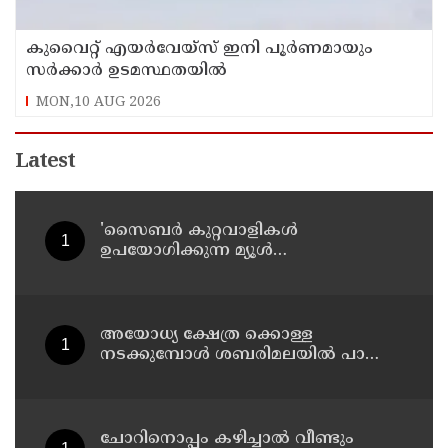
കുവൈറ്റ് എയര്‍വേയ്സ് ഇനി പൂര്‍ണമായും
സര്‍ക്കാര്‍ ഉടമസ്ഥതയില്‍
MON,10 AUG 2026
Latest
'സൈബര്‍ കുറ്റവാളികള്‍
ഉപയോഗിക്കുന്ന മ്യൂള്‍
അകൗണ്ടുകളില്‍ ജാഗ്രത വേണം' ;
നിര്‍ദേശവുമായി പൊലീസ്
അയോധ്യ ക്ഷേത്ര ക്കൊള്ള
നടക്കുമ്പോൾ ശബരിമലയിൽ പാട്ടും
പാടി നടന്നവരെ കാണാനില്ല ;
ഇ.പി.ജയരാജൻ
ചോറിനൊപ്പം കഴിച്ചാൽ വീണ്ടും