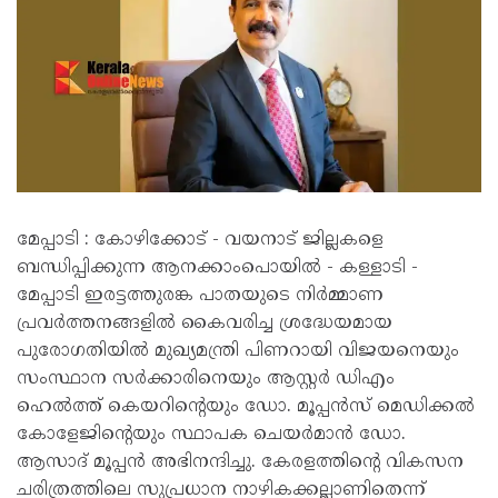
മേപ്പാടി : കോഴിക്കോട് - വയനാട് ജില്ലകളെ
ബന്ധിപ്പിക്കുന്ന ആനക്കാംപൊയിൽ - കള്ളാടി -
മേപ്പാടി ഇരട്ടത്തുരങ്ക പാതയുടെ നിർമ്മാണ
പ്രവർത്തനങ്ങളിൽ കൈവരിച്ച ശ്രദ്ധേയമായ
പുരോഗതിയിൽ മുഖ്യമന്ത്രി പിണറായി വിജയനെയും
സംസ്ഥാന സർക്കാരിനെയും ആസ്റ്റർ ഡിഎം
ഹെൽത്ത് കെയറിന്റെയും ഡോ. മൂപ്പൻസ് മെഡിക്കൽ
കോളേജിന്റെയും സ്ഥാപക ചെയർമാൻ ഡോ.
ആസാദ് മൂപ്പൻ അഭിനന്ദിച്ചു. കേരളത്തിന്റെ വികസന
ചരിത്രത്തിലെ സുപ്രധാന നാഴികക്കല്ലാണിതെന്ന്