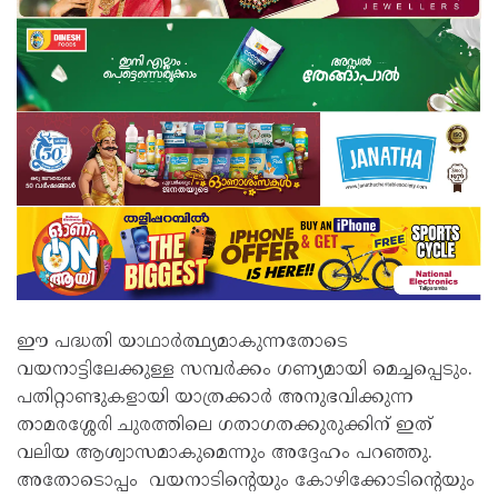
ഈ പദ്ധതി യാഥാർത്ഥ്യമാകുന്നതോടെ
വയനാട്ടിലേക്കുള്ള സമ്പർക്കം ഗണ്യമായി മെച്ചപ്പെടും.
പതിറ്റാണ്ടുകളായി യാത്രക്കാർ അനുഭവിക്കുന്ന
താമരശ്ശേരി ചുരത്തിലെ ഗതാഗതക്കുരുക്കിന് ഇത്
വലിയ ആശ്വാസമാകുമെന്നും അദ്ദേഹം പറഞ്ഞു.
അതോടൊപ്പം വയനാടിന്റെയും കോഴിക്കോടിന്റെയും