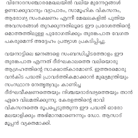
വിനോദസഞ്ചാരമേഖലയിൽ വലിയ മുന്നേറ്റങ്ങൾ
ഉണ്ടാക്കുവാനും വ്യാപാരം, സാമൂഹിക വികസനം,
ആരോഗ്യ സംരക്ഷണം എന്നീ മേഖലകളിൽ പുതിയ
അവസരങ്ങൾ തുറക്കുന്നതിലൂടെ ഈ പ്രദേശത്തിന്റെ
മൊത്തത്തിലുള്ള പുരോഗതിക്കും തുരങ്കപാത വേഗത
പകരുമെന്ന് അദ്ദേഹം പ്രത്യാശ പ്രകടിപ്പിച്ചു.
വയനാട്ടിലെ ജനങ്ങളെ സംബന്ധിച്ചിടത്തോളം ഈ
തുരങ്കപാത എന്നത് ദീർഘകാലത്തെ വലിയൊരു
ആഗ്രഹത്തിന്റെ സാക്ഷാത്കാരമാണ്. ഇത്തരമൊരു
വൻകിട പദ്ധതി പ്രാവർത്തികമാക്കാൻ മുഖ്യമന്ത്രിയും
സംസ്ഥാന നേതൃത്വവും കാണിച്ച
ദീർഘവീക്ഷണത്തെയും നിശ്ചയദാർഢ്യത്തെയും താൻ
ഏറെ വിലമതിക്കുന്നു. കേരളത്തിന്റെ ഭാവി
വികസനത്തെ രൂപപ്പെടുത്തുന്ന ഈ പദ്ധതി ഓരോ
മലയാളിക്കും അഭിമാനമാണെന്നും ഡോ. ആസാദ്
മൂപ്പൻ വ്യക്തമാക്കി.