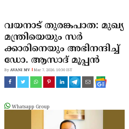
KOZHIKODE
WAYANAD
വയനാട് തുരങ്കപാത: മുഖ്യ
KANNUR
മന്ത്രിയെയും സർ
KASARAGOD
ക്കാരിനെയും അഭിനന്ദിച്ച്
ഡോ. ആസാദ് മൂപ്പൻ
By
AVANI MV
Mar 7, 2026, 10:30 IST
Whatsapp Group