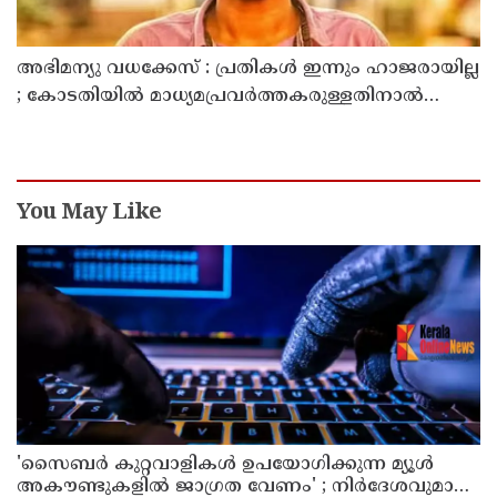
അഭിമന്യു വധക്കേസ് : പ്രതികൾ ഇന്നും ഹാജരായില്ല
; കോടതിയിൽ മാധ്യമപ്രവർത്തകരുള്ളതിനാൽ
ഹാജരാകാൻ ബുദ്ധിമുട്ടെന്ന് പ്രതികൾ
You May Like
'സൈബര്‍ കുറ്റവാളികള്‍ ഉപയോഗിക്കുന്ന മ്യൂള്‍
അകൗണ്ടുകളില്‍ ജാഗ്രത വേണം' ; നിര്‍ദേശവുമായി