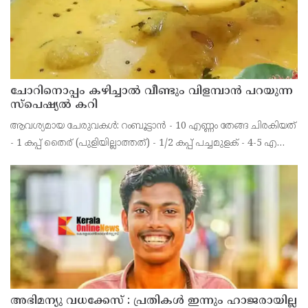
ചോറിനൊപ്പം കഴിച്ചാൽ വീണ്ടും വിളമ്പാൻ പറയുന്ന
സ്പെഷ്യൽ കറി
ആവശ്യമായ ചേരുവകൾ: റംബൂട്ടാൻ - 10 എണ്ണം തേങ്ങ ചിരകിയത്
- 1 കപ്പ് തൈര് (പുളിയില്ലാത്തത്) - 1/2 കപ്പ് പച്ചമുളക് - 4-5 എണ്ണം
മഞ്ഞൾപ്പൊടി - 1/2 ടീസ്പൂൺ ജീരകം - 1/4 ടീസ്പൂൺ ഉപ്പ് -
ആവശ്യത്തിന് പഞ്ചസാര - 1
അഭിമന്യു വധക്കേസ് : പ്രതികൾ ഇന്നും ഹാജരായില്ല