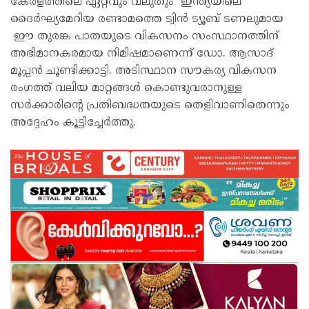
കേരളത്തിലെ ഏറ്റവും വലുതും ഇന്ത്യയിലെ
ദൈർഘ്യമേറിയ രണ്ടാമത്തെ ട്വിൻ ട്യൂബ് ടണലുമായ
ഈ തുരങ്ക പാതയുടെ വികസനം സംസ്ഥാനത്തിന്
അഭിമാനകരമായ നിമിഷമാണെന്ന് ഡോ. ആസാദ്
മൂപ്പൻ ചൂണ്ടിക്കാട്ടി. അടിസ്ഥാന സൗകര്യ വികസന
രംഗത്ത് വലിയ മാറ്റങ്ങൾ കൊണ്ടുവരാനുള്ള
സർക്കാരിന്റെ പ്രതിബദ്ധതയുടെ തെളിവാണിതെന്നും
അദ്ദേഹം കൂട്ടിച്ചേർത്തു.