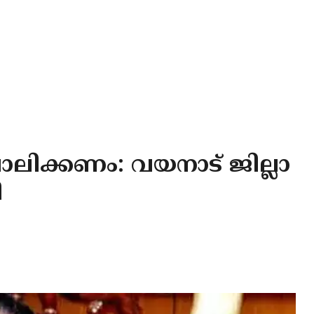
പാലിക്കണം: വയനാട് ജില്ലാ
ീ