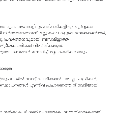
 അവരുടെ നയങ്ങളിലും പരിപാടികളിലും പൂർവ്വകാല
്കി നിർത്തേണ്ടതാണ്. മറ്റു കക്ഷികളുടെ നേതാക്കൻമാർ,
പ്രവർത്തനവുമായി ബന്ധമില്ലാത്ത
ാഷ്ട്രീയകക്ഷികൾ വിമർശിക്കരുത്.
ണങ്ങൾ ഉന്നയിച്ച് മറ്റു കക്ഷികളെയും
്കരുത്
ം പേരിൽ വോട്ട് ചോദിക്കാൻ പാടില്ല. പള്ളികൾ,
മതസ്ഥാപനങ്ങൾ എന്നിവ പ്രചാരണത്തിന് വേദിയായി
ോ നൽകുക, ഭീഷണിപ്പെടുത്തുക, സമ്മതിദായകരായി