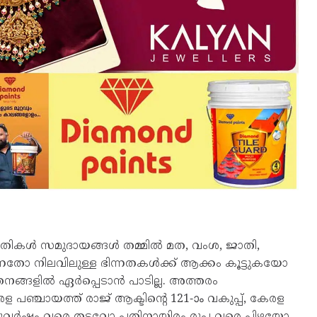
ാതികൾ സമുദായങ്ങൾ തമ്മിൽ മത, വംശ, ജാതി,
ോ നിലവിലുള്ള ഭിന്നതകൾക്ക് ആക്കം കൂട്ടുകയോ
തനങ്ങളിൽ ഏർപ്പെടാൻ പാടില്ല. അത്തരം
 പഞ്ചായത്ത് രാജ് ആക്ടിന്റെ 121-ാം വകുപ്പ്, കേരള
ാരം മൂന്നുവർഷം വരെ തടവോ പതിനായിരം രൂപ വരെ പിഴയോ