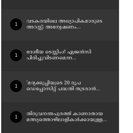
വിട്ട് തലകീഴായി മറിഞ്ഞു;
ഡ്രൈവര്‍ക്കും കണ്ടക്ടര്‍ക്കും
ദാരുണാന്ത്യം
വടകരയിലെ അധ്യാപികമാരുടെ
അറസ്റ്റ്: അന്വേഷണം
സംസ്ഥാനത്തിന് പുറത്തേയ്ക്ക്
ദേശീയ ടെസ്റ്റിംഗ് ഏജന്‍സി
പിരിച്ചുവിടണമെന്ന
ആവശ്യവുമായി കോക്രോച്ച്
ജനതാ പാര്‍ട്ടി
'മദ്യക്കുപ്പിയുടെ 20 രൂപ
ഡെപ്പോസിറ്റ് പദ്ധതി തുടരാന്‍
തീരുമാനമെടുത്ത എക്സൈസ്
മന്ത്രി എം ലിജുവിന് നന്ദി';
അഭിനന്ദിച്ച് മുന്‍ മന്ത്രി എം ബി
രാജേഷ്
തിരുവനന്തപുരത്ത് കാണാതായ
മത്സ്യത്തൊഴിലാളികള്‍ക്കായുള്ള
തിരച്ചില്‍ പുലര്‍ച്ചെ തുടങ്ങി