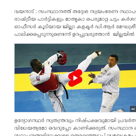
വയനാട് : സംസ്ഥാനത്ത് തദ്ദേശ സ്വയംഭരണ സ്ഥാപനങ്
രാഷ്ട്രീയ പാർട്ടികളും മാതൃകാ പെരുമാറ്റ ചട്ടം കർ
ഓഫീസർ കൂടിയായ ജില്ലാ കളക്ടർ ഡി.ആർ മേഘശ്രീ പ
പാലിക്കപ്പെടുന്നുണ്ടെന്ന് ഉറപ്പുവരുത്താൻ ജില്ലയ
ഉദ്യോഗസ്ഥർ സ്വതന്ത്രവും നിഷ്പക്ഷവുമായി പ്രവർത്
വിധേയത്വമോ വെറുപ്പോ കാണിക്കരുത്. സംസ്ഥാന ത
സ്ഥാപനങ്ങളിലേക്കുള്ള തെരഞ്ഞെടുപ്പ് സമയക്രമം പ്