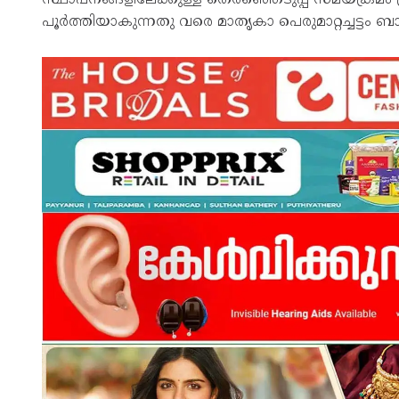
പൂർത്തിയാകുന്നതു വരെ മാതൃകാ പെരുമാറ്റച്ചട്ടം