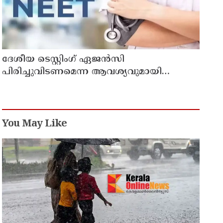
ദേശീയ ടെസ്റ്റിംഗ് ഏജന്‍സി
പിരിച്ചുവിടണമെന്ന ആവശ്യവുമായി
കോക്രോച്ച് ജനതാ പാര്‍ട്ടി
You May Like