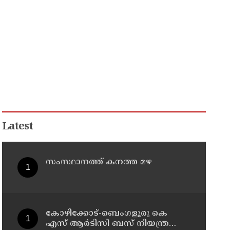
Latest
സംസ്ഥാനത്ത് കനത്ത മഴ
കോഴിക്കോട്-ബെംഗളൂരു കെ
എസ് ആര്‍ടിസി ബസ് നിയന്ത്രണം