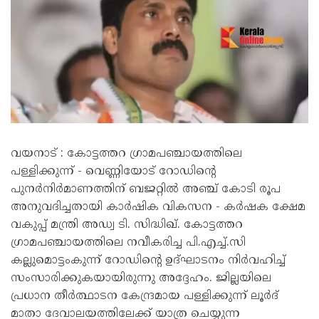
വയനാട് : കോട്ടത്തറ ഗ്രാമപഞ്ചായത്തിലെ
പള്ളിക്കുന്ന് - വെണ്ണിയോട് റോഡിന്റെ
പുനർനിർമാണത്തിന് ബജറ്റിൽ അഞ്ച് കോടി രൂപ
അനുവദിച്ചതായി കാർഷിക വികസന - ക‍ർഷക ക്ഷേമ
വകുപ്പ് മന്ത്രി അഡ്വ ടി. സിദ്ധിഖ്. കോട്ടത്തറ
ഗ്രാമപഞ്ചായത്തിലെ നവീകരിച്ച പി.എച്ച്.സി
കല്ലുമൊട്ടംകുന്ന് റോഡിന്റെ ഉദ്ഘാടനം നിർവഹിച്ച്
സംസാരിക്കുകയായിരുന്നു അദ്ദേഹം. ജില്ലയിലെ
പ്രധാന തീർത്ഥാടന കേന്ദ്രമായ പള്ളിക്കുന്ന് ലൂർദ്
മാതാ ദേവാലയത്തിലേക്ക് യാത്ര ചെയ്യുന്ന