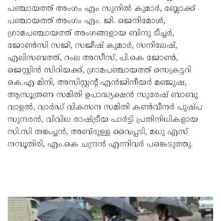
പഞ്ചായത്ത് അംഗം എം സുനിൽ കുമാർ, ബ്ലോക്ക്
പഞ്ചായത്ത് അംഗം എം. ജി. ജെനിമോൾ,
ഗ്രാമപഞ്ചായത്ത് അംഗങ്ങളായ ബിന്ദു ടീച്ച‍ർ,
ജോൺസി സജി, സജീഷ് കുമാർ, സനിലേഷ്,
എലിസബത്ത്, റംല അസീസ്, പി.കെ ജോൺ,
ജെസ്റ്റിൻ സിറിയക്ക്, ഗ്രാമപഞ്ചായത്ത് സെക്രട്ടറി
കെ.എ മിനി, അസിസ്റ്റന്റ് എൻജിനീയ‍ർ മ‌ഞ്ജുഷ,
ആസൂത്രണ സമിതി ഉപാദ്ധ്യക്ഷൻ സുരേഷ് ബാബു
വാളൽ, വാർഡ് വികസന സമിതി കൺവീന‍ർ പുഷ്പ
സുന്ദരൻ, വിവിധ രാഷ്ട്രീയ പാർട്ടി പ്രതിനിധികളായ
സി.സി തങ്കച്ചൻ, അബ്ദുള്ള വൈപ്പടി, മധു എസ്
നമ്പൂതിരി, എം.കെ ചന്ദ്രൻ എന്നിവ‍ർ പങ്കെടുത്തു.