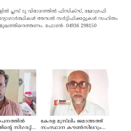
ൽ പ്ലസ് ടു വിഭാഗത്തിൽ ഫിസിക്‌സ്, ജോഗ്രഫി
ഉദ്യോഗാർത്ഥികൾ അസൽ സർട്ടിഫിക്കറ്റുകൾ സഹിതം
ിമുഖത്തിനെത്തണം. ഫോൺ- 04936 298150
ഥാപനത്തിൽ
കേരള മുസ്‌ലിം ജമാഅത്ത്
തിന്റെ സിഗരറ്റ്
സംസ്ഥാന കൗൺസിലറും