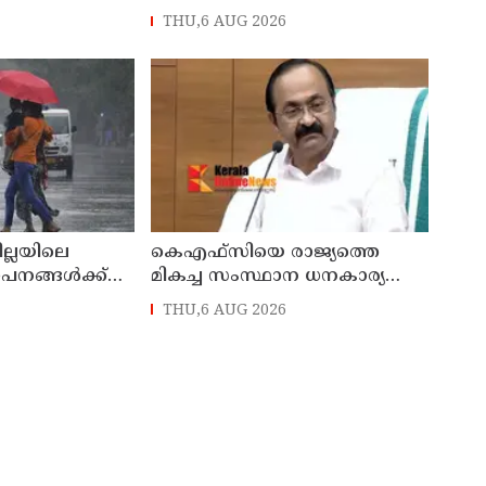
നാട്
തളിപ്പറമ്പിലെ മുതിർന്ന മാധ്യമ
THU,6 AUG 2026
സെയിൽസ്മാൻ
പ്രവർത്തകനുമായ ബി എ
പിടിയിൽ
അലി മൊഗ്രാൽ നിര്യാതനായി
ില്ലയിലെ
കെഎഫ്‌സിയെ രാജ്യത്തെ
ഥാപനങ്ങൾക്ക്
മികച്ച സംസ്ഥാന ധനകാര്യ
സ്ഥാപനമാക്കും: മുഖ്യമന്ത്രി വി
THU,6 AUG 2026
ഡി സതീശൻ