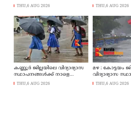
തളിപ്പറമ്പിലെ ആദ്യ കാല
മോഷണം: തമിഴ്‌
THU,6 AUG 2026
THU,6 AUG 2026
കോണ്‍ഗ്രസ് നേതാവ് മരിച്ചു
സ്വദേശിയായ 
തെങ്കാശിയിൽ 
കണ്ണൂർ ജില്ലയിലെ വിദ്യാഭ്യാസ
മഴ : കോട്ടയം ജ
സ്ഥാപനങ്ങള്‍ക്ക് നാളെ
വിദ്യാഭ്യാസ സ്
(07/08/2026), അവധി
നാളെ അവധി
THU,6 AUG 2026
THU,6 AUG 2026