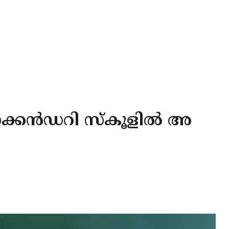
ക്കൻഡറി സ്‌കൂളിൽ അ