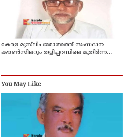
കേരള മുസ്‌ലിം ജമാഅത്ത് സംസ്ഥാന
കൗൺസിലറും തളിപ്പറമ്പിലെ മുതിർന്ന
മാധ്യമ പ്രവർത്തകനുമായ ബി എ അലി
മൊഗ്രാൽ നിര്യാതനായി
You May Like