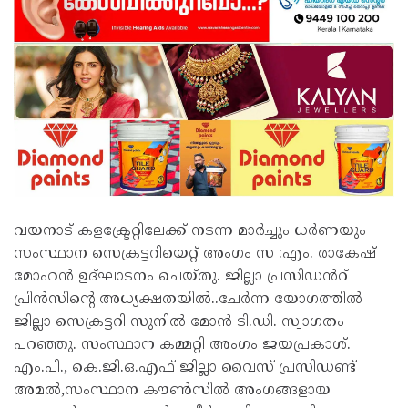
വയനാട് കളക്ട്രേറ്റിലേക്ക് നടന്ന മാർച്ചും ധർണയും
സംസ്ഥാന സെക്രട്ടറിയെറ്റ് അംഗം സ :എം. രാകേഷ്
മോഹൻ ഉദ്ഘാടനം ചെയ്തു. ജില്ലാ പ്രസിഡൻറ്
പ്രിൻസിന്റെ അധ്യക്ഷതയിൽ..ചേർന്ന യോഗത്തിൽ
ജില്ലാ സെക്രട്ടറി സുനിൽ മോൻ ടി.ഡി. സ്വാഗതം
പറഞ്ഞു. സംസ്ഥാന കമ്മറ്റി അംഗം ജയപ്രകാശ്.
എം.പി., കെ.ജി.ഒ.എഫ് ജില്ലാ വൈസ് പ്രസിഡണ്ട്
അമൽ,സംസ്ഥാന കൗൺസിൽ അംഗങ്ങളായ