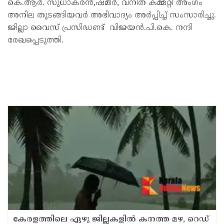
കെ.ആർ. സുധാകരൻ,ഷമീർ, വനിത കമ്മറ്റി അംഗം
അനില തുടങ്ങിയവർ അഭിവാദ്യം അർപ്പിച്ച് സംസാരിച്ചു.
ജില്ലാ വൈസ് പ്രസിഡണ്ട് വിജയൻ.പി.കെ. നന്ദി
രേഖപ്പെടുത്തി.
കേരളത്തിലെ ഏഴു ജില്ലകളിൽ കനത്ത മഴ, റെഡ്