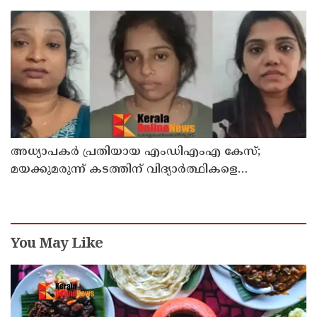
അധ്യാപകര്‍ പ്രതിയായ എംഡിഎംഎ കേസ്;
മയക്കുമരുന്ന് കടത്തിന് വിദ്യാര്‍ത്ഥികളെ
ഉപയോഗിച്ചോ എന്ന് സംശയം
You May Like