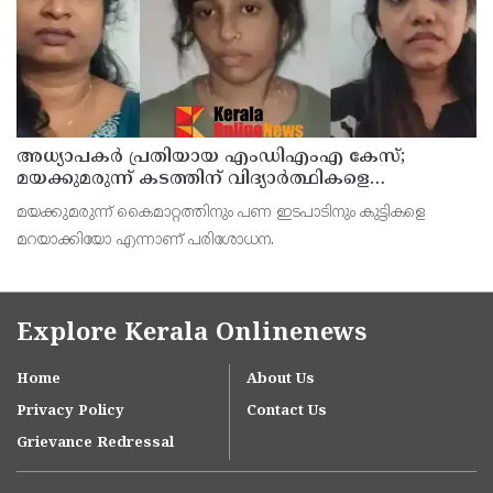
അധ്യാപകര്‍ പ്രതിയായ എംഡിഎംഎ കേസ്;
മയക്കുമരുന്ന് കടത്തിന് വിദ്യാര്‍ത്ഥികളെ
ഉപയോഗിച്ചോ എന്ന് സംശയം
മയക്കുമരുന്ന് കൈമാറ്റത്തിനും പണ ഇടപാടിനും കുട്ടികളെ
മറയാക്കിയോ എന്നാണ് പരിശോധന.
Explore Kerala Onlinenews
Home
About Us
Privacy Policy
Contact Us
Grievance Redressal