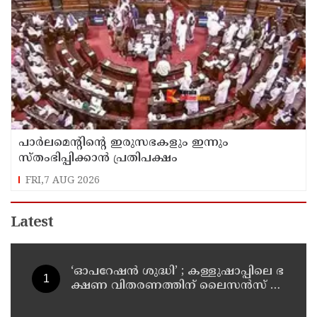
പാര്‍ലമെന്റിന്റെ ഇരുസഭകളും ഇന്നും
സ്തംഭിപ്പിക്കാന്‍ പ്രതിപക്ഷം
FRI,7 AUG 2026
Latest
‘ഓ​പ​റേ​ഷ​ൻ ശു​ദ്ധി’ ; ക​ള്ളു​ഷാ​പ്പി​ലെ ഭ​
ക്ഷ​ണ വി​ത​ര​ണ​ത്തി​ന് ലൈ​സ​ൻ​സ് നി​
ർ​ബ​ന്ധ​മാ​ക്കി ഉ​ത്ത​ര​വി​റ​ക്കി എ​ക്​​
സൈ​സ്​ വ​കു​പ്പ്​