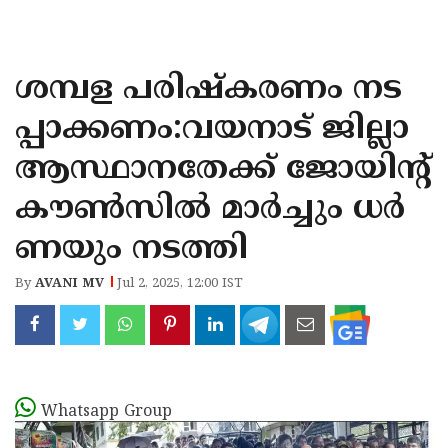
KOZHIKODE
WAYANAD
ശമ്പള പരിഷ്കരണം നട
KANNUR
പ്പാക്കണം:വയനാട് ജില്ലാ
KASARAGOD
ആസ്ഥാനതേക്ക് ജോയിൻ്റ്
കൗൺസിൽ മാർച്ചും ധർ
ണയും നടത്തി
By
AVANI MV
Jul 2, 2025, 12:00 IST
Whatsapp Group