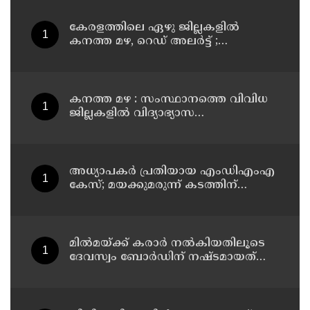
കേരളത്തിലെ ഏഴു ജില്ലകളിൽ
കനത്ത മഴ, റെഡ് അലർട്ട് ;
നാലുജില്ലകളിൽ കടലാക്രമണത്തിന്
സാധ്യത
കനത്ത മഴ : സംസ്ഥാനത്തെ വിവിധ
ജില്ലകളിൽ വിദ്യാഭ്യാസ
സ്ഥാപനങ്ങൾക്ക് അവധി
അധ്യാപകര്‍ പ്രതിയായ എംഡിഎംഎ
കേസ്; മയക്കുമരുന്ന് കടത്തിന്
വിദ്യാര്‍ത്ഥികളെ ഉപയോഗിച്ചോ എന്ന്
സംശയം
മില്‍മയ്ക്ക് കരാര്‍ നല്‍കിയതിലൂടെ
ദേവസ്വം ബോര്‍ഡിന് നഷ്ടമായത്
രണ്ടേകാല്‍ കോടിയിലധികം രൂപ