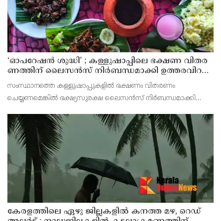
‘ഓ​പ​റേ​ഷ​ൻ ശു​ദ്ധി’ ; ക​ള്ളു​ഷാ​പ്പി​ലെ ഭ​ക്ഷ​ണ വി​ത​ര​
ണ​ത്തി​ന് ലൈ​സ​ൻ​സ് നി​ർ​ബ​ന്ധ​മാ​ക്കി ഉ​ത്ത​ര​വി​റ​
ക്കി എ​ക്​​സൈ​സ്​ വ​കു​പ്പ്​
സംസ്ഥാനത്തെ കള്ളുഷാപ്പുകളിൽ ഭക്ഷണം വിതരണം
ചെയ്യണമെങ്കിൽ ഭക്ഷ്യസുരക്ഷ ലൈസൻസ് നിർബന്ധമാക്കി
എക്സൈസ് വകുപ്പ് ഉത്തരവിറക്കി. കള്ളുഷാപ്പുകളിൽ
പരിശോധന നടത്താനും ലൈസൻസില്ലാതെ ഭക്ഷണം വിതരണം
ചെയ്യുന്ന സ്ഥാപനങ്
കേരളത്തിലെ ഏഴു ജില്ലകളിൽ കനത്ത മഴ, റെഡ്