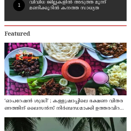
വിവിധ ജില്ലകളില്‍ അടുത്ത മൂന്ന്
മണിക്കൂറില്‍ കനത്ത സാധ്യത
Featured
‘ഓ​പ​റേ​ഷ​ൻ ശു​ദ്ധി’ ; ക​ള്ളു​ഷാ​പ്പി​ലെ ഭ​ക്ഷ​ണ വി​ത​ര​
ണ​ത്തി​ന് ലൈ​സ​ൻ​സ് നി​ർ​ബ​ന്ധ​മാ​ക്കി ഉ​ത്ത​ര​വി​റ​
ക്കി എ​ക്​​സൈ​സ്​ വ​കു​പ്പ്​