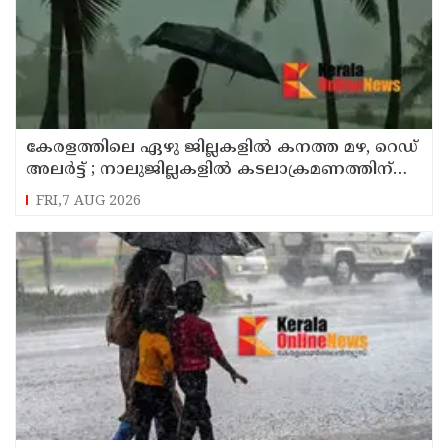
കേരളത്തിലെ ഏഴു ജില്ലകളിൽ കനത്ത മഴ, റെഡ്
അലർട്ട് ; നാലുജില്ലകളിൽ കടലാക്രമണത്തിന്
സാധ്യത
FRI,7 AUG 2026