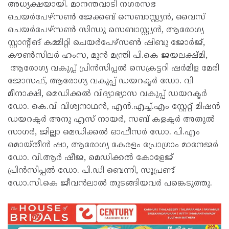
അധ്യക്ഷയായി. മാനന്തവാടി നഗരസഭ
ചെയർപേഴ്സൺ ജേക്കബ് സെബാസ്റ്റ്യൻ, വൈസ്
ചെയർപേഴ്സൺ സിന്ധു സെബാസ്റ്റ്യൻ, ആരോഗ്യ
സ്റ്റാന്റിങ് കമ്മിറ്റി ചെയർപേഴ്സൺ ഷിബു ജോർജ്,
കൗൺസിലർ ഹംസ, മുൻ മന്ത്രി പി.കെ ജയലക്ഷ്മി,
ആരോഗ്യ വകുപ്പ് പ്രിൻസിപ്പൽ സെക്രട്ടറി ഷർമിള മേരി
ജോസഫ്, ആരോഗ്യ വകുപ്പ് ഡയറക്ടർ ഡോ. വി
മീനാക്ഷി, മെഡിക്കൽ വിദ്യാഭ്യാസ വകുപ്പ് ഡയറക്ടർ
ഡോ. കെ.വി വിശ്വനാഥൻ, എൻ.എച്ച്.എം സ്റ്റേറ്റ് മിഷൻ
ഡയറക്ടർ അനു എസ് നായർ, സബ്‍ കളക്ടർ അതുൽ
സാഗർ, ജില്ലാ മെഡിക്കൽ ഓഫീസർ ഡോ. പി.എം
മൊയ്തീൻ ഷാ, ആരോഗ്യ കേരളം പ്രോഗ്രാം മാനേജർ
ഡോ. വി.ആർ ഷീജ, മെഡിക്കൽ കോളേജ്
പ്രിൻസിപ്പൽ ഡോ. പി.ഡി ബെന്നി, സൂപ്രണ്ട്
ഡോ.സി.കെ ജീവൻലാൽ തുടങ്ങിയവർ പങ്കെടുത്തു.