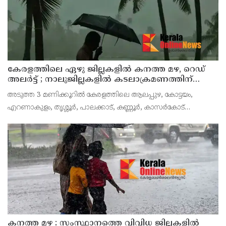
കേരളത്തിലെ ഏഴു ജില്ലകളിൽ കനത്ത മഴ, റെഡ്
അലർട്ട് ; നാലുജില്ലകളിൽ കടലാക്രമണത്തിന്
സാധ്യത
അടുത്ത 3 മണിക്കൂറിൽ കേരളത്തിലെ ആലപ്പുഴ, കോട്ടയം,
എറണാകുളം, തൃശ്ശൂർ, പാലക്കാട്, കണ്ണൂർ, കാസർകോട്
ജില്ലകളിൽ കേന്ദ്ര കാലാവസ്ഥാ വകുപ്പ് റെഡ് അലർട്ട് പ്രഖ്യാപിച്ചു.
ശക്തമായ മഴയ്ക്കും മണിക്കൂറിൽ 50 കി.മീ വ
കനത്ത മഴ : സംസ്ഥാനത്തെ വിവിധ ജില്ലകളിൽ