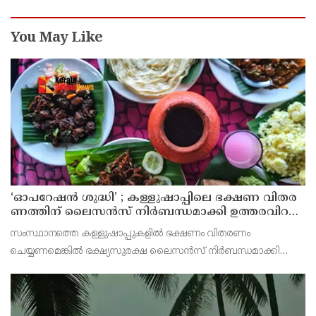
You May Like
‘ഓ​പ​റേ​ഷ​ൻ ശു​ദ്ധി’ ; ക​ള്ളു​ഷാ​പ്പി​ലെ ഭ​ക്ഷ​ണ വി​ത​ര​
ണ​ത്തി​ന് ലൈ​സ​ൻ​സ് നി​ർ​ബ​ന്ധ​മാ​ക്കി ഉ​ത്ത​ര​വി​റ​
ക്കി എ​ക്​​സൈ​സ്​ വ​കു​പ്പ്​
സംസ്ഥാനത്തെ കള്ളുഷാപ്പുകളിൽ ഭക്ഷണം വിതരണം
ചെയ്യണമെങ്കിൽ ഭക്ഷ്യസുരക്ഷ ലൈസൻസ് നിർബന്ധമാക്കി
എക്സൈസ് വകുപ്പ് ഉത്തരവിറക്കി. കള്ളുഷാപ്പുകളിൽ
പരിശോധന നടത്താനും ലൈസൻസില്ലാതെ ഭക്ഷണം വിതരണം
ചെയ്യുന്ന സ്ഥാപനങ്