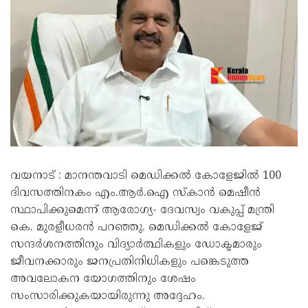
വയനാട് : മാനന്തവാടി മെഡിക്കൽ കോളേജിൽ 100
ദിവസത്തിനകം എം.ആർ.ഐ സ്കാൻ മെഷീൻ
സ്ഥാപിക്കുമെന്ന് ആരോഗ്യ- ദേവസ്വം വകുപ്പ് മന്ത്രി
കെ. മുരളീധരൻ പറഞ്ഞു. മെഡിക്കൽ കോളേജ്
സന്ദർശനത്തിനും വിദ്യാർത്ഥികളും ഡോക്ടമാരും
ജീവനക്കാരും ജനപ്രതിനിധികളും പങ്കെടുത്ത
അവലോകന യോഗത്തിനും ശേഷം
സംസാരിക്കുകയായിരുന്നു അദ്ദേഹം.