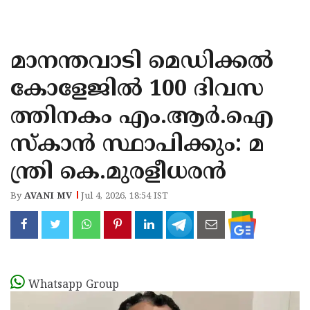
KOZHIKODE
WAYANAD
മാനന്തവാടി മെഡിക്കൽ
KANNUR
കോളേജിൽ 100 ദിവസ
KASARAGOD
ത്തിനകം എം.ആർ.ഐ
സ്കാൻ സ്ഥാപിക്കും: മ
ന്ത്രി കെ.മുരളീധരൻ
By
AVANI MV
Jul 4, 2026, 18:54 IST
Whatsapp Group