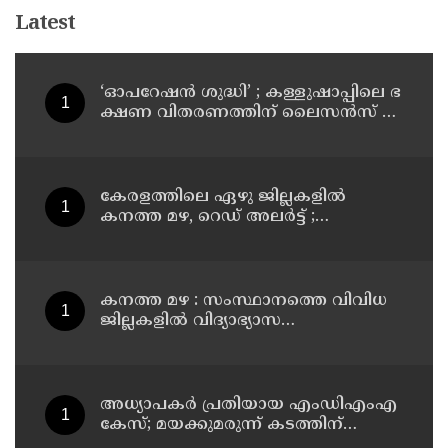
Latest
‘ഓ​പ​റേ​ഷ​ൻ ശു​ദ്ധി’ ; ക​ള്ളു​ഷാ​പ്പി​ലെ ഭ​
ക്ഷ​ണ വി​ത​ര​ണ​ത്തി​ന് ലൈ​സ​ൻ​സ് നി​
ർ​ബ​ന്ധ​മാ​ക്കി ഉ​ത്ത​ര​വി​റ​ക്കി എ​ക്​​
സൈ​സ്​ വ​കു​പ്പ്​
കേരളത്തിലെ ഏഴു ജില്ലകളിൽ
കനത്ത മഴ, റെഡ് അലർട്ട് ;
നാലുജില്ലകളിൽ കടലാക്രമണത്തിന്
സാധ്യത
കനത്ത മഴ : സംസ്ഥാനത്തെ വിവിധ
ജില്ലകളിൽ വിദ്യാഭ്യാസ
സ്ഥാപനങ്ങൾക്ക് അവധി
അധ്യാപകര്‍ പ്രതിയായ എംഡിഎംഎ
കേസ്; മയക്കുമരുന്ന് കടത്തിന്
വിദ്യാര്‍ത്ഥികളെ ഉപയോഗിച്ചോ എന്ന്