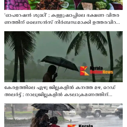
‘ഓ​പ​റേ​ഷ​ൻ ശു​ദ്ധി’ ; ക​ള്ളു​ഷാ​പ്പി​ലെ ഭ​ക്ഷ​ണ വി​ത​ര​
ണ​ത്തി​ന് ലൈ​സ​ൻ​സ് നി​ർ​ബ​ന്ധ​മാ​ക്കി ഉ​ത്ത​ര​വി​റ​
ക്കി എ​ക്​​സൈ​സ്​ വ​കു​പ്പ്​
കേരളത്തിലെ ഏഴു ജില്ലകളിൽ കനത്ത മഴ, റെഡ്
അലർട്ട് ; നാലുജില്ലകളിൽ കടലാക്രമണത്തിന്
സാധ്യത