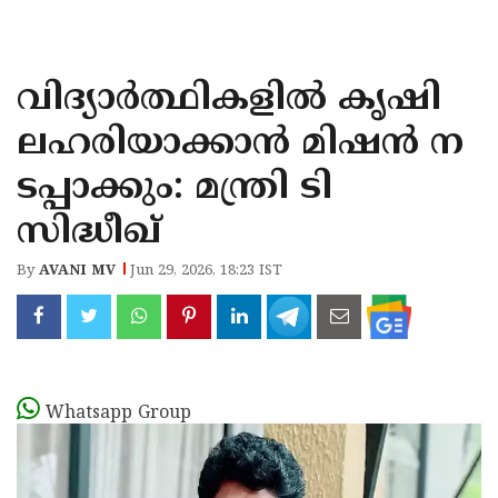
KOZHIKODE
WAYANAD
വിദ്യാർത്ഥികളിൽ കൃഷി
KANNUR
ലഹരിയാക്കാൻ മിഷൻ ന
KASARAGOD
ടപ്പാക്കും: മന്ത്രി ടി
സിദ്ധീഖ് ​​​​​​​
By
AVANI MV
Jun 29, 2026, 18:23 IST
Whatsapp Group