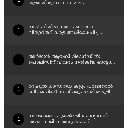
യുമായി മൂന്നംഗ സംഘം
കാസർകോട് കാലിക്കടവിൽ
അറസ്റ്റിൽ
ഡൽഹിയിൽ സമരം ചെയ്ത
വിദ്യാർത്ഥികളെ അധിക്ഷേപിച്ച
കേസില്‍ സംഘപരിവാർ
സഹയാത്രികൻ ടി ജി മോഹന്‍ദാസ്
കസ്റ്റഡിയിൽ
അര്‍ജുന്‍ ആയങ്കി റിമാന്‍ഡില്‍;
പൊലിസിന് വിവരം നൽകിയ ഓട്ടോ
ഡ്രൈവർക്ക് ഒരു ലക്ഷം
പാരിതോഷികം നൽകുമെന്ന് മന്ത്രി
രാഹുല്‍ ഗാന്ധിയെ കുറ്റം പറഞ്ഞാല്‍
ബിജെപിക്ക് സുഖിക്കും ശശി തരൂരിന്
മറുപടിയുമായി കെ സി
വേണുഗോപാല്‍
സവര്‍ക്കറെ പുകഴ്ത്തി ചോദ്യാവലി
തയാറാക്കിയ അധ്യാപകന്
സസ്‌പെന്‍ഷന്‍