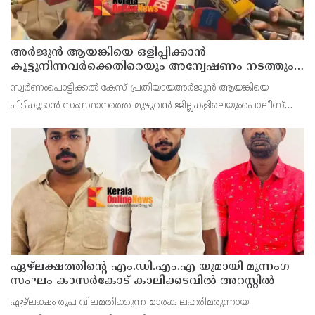
അർജുൻ ആയങ്കിയെ ഒളിപ്പിക്കാൻ
കൂട്ടുനിന്നവർക്കെതിരെയും അന്വേഷണം നടത്തും:
കണ്ണൂർ റേഞ്ച് ഡി. ഐ ജി കെ. കാർത്തിക്ക്
സ്വർണംപൊട്ടിക്കൽ കേസ് പ്രതിയായഅർജുൻ ആയങ്കിയെ
പിടികൂടാൻ സംസ്ഥാനത്തെ മുഴുവൻ ജില്ലകളിലെയുംപൊലീസ്
മേധാവിമാർക്കും നിർദേശം നൽകിയിരുന്നുവെന്ന് കണ്ണൂർ റേഞ്ച്
ഏഴ്ലക്ഷത്തിൻ്റെ എം.ഡി.എം.എ യുമായി മൂന്നംഗ
സംഘം കാസർകോട് കാലിക്കടവിൽ അറസ്റ്റിൽ
ഏഴ്ലക്ഷം രൂപ വിലമതിക്കുന്ന മാരക ലഹരിമരുന്നായ