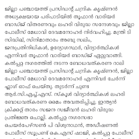
ജില്ലാ പഞ്ചായത്ത് പ്രസിഡന്റ് ചന്ദ്രിക കൃഷ്ണൻ
അധ്യക്ഷയായ പരിപാടിയിൽ തൂഫാൻ വാരിയർ
ബാഡ്ജ് വിതരണവും ലഹരി വിരുദ്ധ സന്ദേശവും ജില്ലാ
പോലീസ് മേധാവി ദേവമനോഹർ നിർവഹിച്ചു. മന്ത്രി ടി
സിദ്ധിഖ്, സിനിമാതാരം അബു സലിം,
ജനപ്രതിനിധികൾ, ഉദ്യോഗസ്ഥർ, വിദ്യാർത്ഥികൾ
എന്നിവർ തൂഫാൻ വാരിയർ ബാഡ്ജ് ഏറ്റുവാങ്ങി.
കൽപ്പറ്റ നഗരത്തിൽ നടന്ന ബോധവത്കരണ റാലി
ജില്ലാ പഞ്ചായത്ത് പ്രസിഡന്റ് ചന്ദ്രിക കൃഷ്ണൻ, ജില്ലാ
പോലീസ് മേധാവി ദേവമനോഹർ എന്നിവർ ചേർന്ന്
ഫ്ലാഗ് ഓഫ് ചെയ്തു. തുടർന്ന് ചുണ്ട
ആർ.സി.എച്ച്.എസ്. സ്‌കൂൾ വിദ്യാർത്ഥികൾ ലഹരി
ബോധവത്കരണ മൈം അവതരിപ്പിച്ചു. ഇന്ത്യൻ
ക്രിക്കറ്റ് താരം സജന സജീവൻ ലഹരി വിരുദ്ധ
പ്രതിജ്ഞ ചൊല്ലി. കൽപ്പറ്റ നഗരസഭാ
ചെയർപേഴ്സൺ പി വിശ്വനാഥൻ, അഡീഷണൽ
പോലീസ് സൂപ്രണ്ട് കെ.എസ് ഷാജി, കൽപ്പറ്റ പോലീസ്