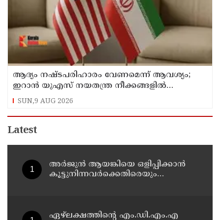
ആദ്യം നഷ്ടപരിഹാരം വേണമെന്ന് ആവശ്യം;
ഇറാന്‍ യുഎസ് നയതന്ത്ര നീക്കങ്ങളില്‍
അനിശ്ചിതത്വം
SUN,9 AUG 2026
Latest
അർജുൻ ആയങ്കിയെ ഒളിപ്പിക്കാൻ
കൂട്ടുനിന്നവർക്കെതിരെയും
അന്വേഷണം നടത്തും: കണ്ണൂർ റേഞ്ച്
ഡി. ഐ ജി കെ. കാർത്തിക്ക്
ഏഴ്ലക്ഷത്തിൻ്റെ എം.ഡി.എം.എ