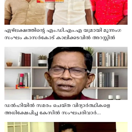
ഏഴ്ലക്ഷത്തിൻ്റെ എം.ഡി.എം.എ യുമായി മൂന്നംഗ
സംഘം കാസർകോട് കാലിക്കടവിൽ അറസ്റ്റിൽ
ഡൽഹിയിൽ സമരം ചെയ്ത വിദ്യാർത്ഥികളെ
അധിക്ഷേപിച്ച കേസില്‍ സംഘപരിവാർ
സഹയാത്രികൻ ടി ജി മോഹന്‍ദാസ് കസ്റ്റഡിയിൽ