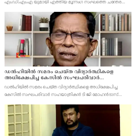
എം.ഡി.എം.എ യുമായി എത്തിയ മൂന്നംഗ സംഘത്തെ ചന്തേര
പൊലീസ് അറസ്റ്റ് ചെയ്തു. എറണാകുളം പെരുമ്പാവൂർ
സ്വദേശികളായ പി.എ അബ്ദുൾ സലാം , കെ.എച്ച് മുഹമ്മദ്
ഹുസൈൻ പി.എ അ
ഡൽഹിയിൽ സമരം ചെയ്ത വിദ്യാർത്ഥികളെ
അധിക്ഷേപിച്ച കേസില്‍ സംഘപരിവാർ
സഹയാത്രികൻ ടി ജി മോഹന്‍ദാസ് കസ്റ്റഡിയിൽ
ഡല്‍ഹിയില്‍ സമരം ചെയ്ത വിദ്യാര്‍ത്ഥികളെ അധിക്ഷേപിച്ച
കേസില്‍ സംഘപരിവാര്‍ സഹയാത്രികന്‍ ടി ജി മോഹന്‍ദാസ്
പൊലീസ് കസ്റ്റഡിയില്‍. എറണാകുളം മട്ടാഞ്ചേരിയിലെ വീട്ടില്‍
റെയ്ഡ്