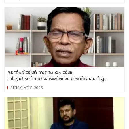
ഡൽഹിയിൽ സമരം ചെയ്ത
വിദ്യാർത്ഥികൾക്കെതിരായ അധിക്ഷേപിച്ച
കേസില്‍ സംഘപരിവാർ സഹയാത്രികൻ ടി ജി
SUN,9 AUG 2026
മോഹന്‍ദാസ് കസ്റ്റഡിയിൽ