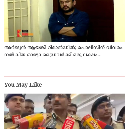
അര്‍ജുന്‍ ആയങ്കി റിമാന്‍ഡില്‍; പൊലിസിന് വിവരം
നൽകിയ ഓട്ടോ ഡ്രൈവർക്ക് ഒരു ലക്ഷം
പാരിതോഷികം നൽകുമെന്ന് മന്ത്രി
You May Like