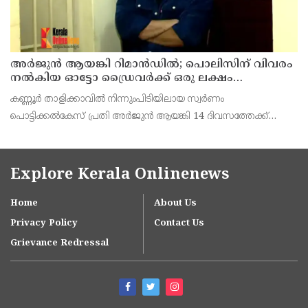
അര്‍ജുന്‍ ആയങ്കി റിമാന്‍ഡില്‍; പൊലിസിന് വിവരം
നൽകിയ ഓട്ടോ ഡ്രൈവർക്ക് ഒരു ലക്ഷം
പാരിതോഷികം നൽകുമെന്ന് മന്ത്രി
കണ്ണൂർ താളിക്കാവിൽ നിന്നുംപിടിയിലായ സ്വർണം
പൊട്ടിക്കൽകേസ് പ്രതി അര്‍ജുന്‍ ആയങ്കി 14 ദിവസത്തേക്ക്
റിമാന്‍ഡില്‍. കൂത്തുപറമ്പ് ജുഡീഷ്യൽ ഫസ്ക്ളാസ്
മജിസ്‌ട്രേറ്റാണ് റിമാൻഡ് ചെയ്തത് പ്രതിയെ തലശേരി സബ്
ജയില
Explore Kerala Onlinenews
Home
About Us
Privacy Policy
Contact Us
Grievance Redressal