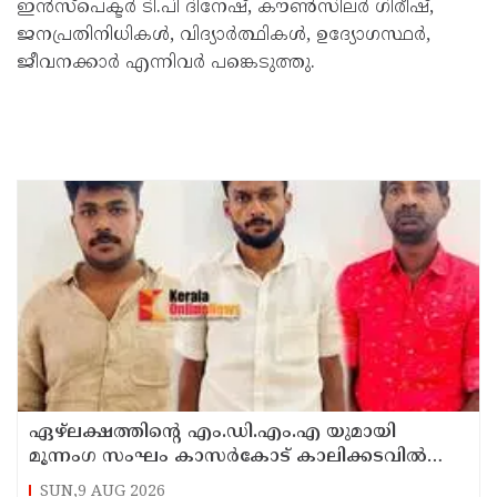
ഇൻസ്പെക്ടർ ടി.പി ദിനേഷ്, കൗൺസിലർ ഗിരീഷ്,
ജനപ്രതിനിധികൾ, വിദ്യാർത്ഥികൾ, ഉദ്യോഗസ്ഥർ,
ജീവനക്കാർ എന്നിവർ പങ്കെടുത്തു.
ഏഴ്ലക്ഷത്തിൻ്റെ എം.ഡി.എം.എ യുമായി
മൂന്നംഗ സംഘം കാസർകോട് കാലിക്കടവിൽ
അറസ്റ്റിൽ
SUN,9 AUG 2026