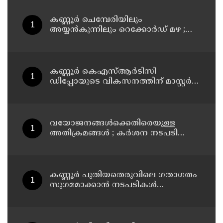
കണ്ണൂർ ചെമ്പേരിയിലും
അയ്യൻകുന്നിലും റെക്കോർഡ് മഴ ;
ഉദയഗിരിയിൽ നേരിയ ഉരുൾപൊട്ടൽ;
13 പേരെ ക്യാമ്പിലേക്ക് മാറ്റി
കണ്ണൂർ കെഎസ്ആർടിസി
ഡിപ്പോയുടെ വികസനത്തിന് മാസ്റ്റർ
പ്ലാൻ തയ്യാറാക്കി സമർപ്പിക്കും : ടി ഒ
മോഹനൻ എം എൽ എ
വയോജനങ്ങൾക്കെതിരെയുള്ള
അതിക്രമങ്ങൾ ; കർശന നടപടി
സ്വീകരിക്കുമെന്ന് കമ്മീഷൻ
കണ്ണൂർ പുതിയതെരുവിലെ ഗതാഗതം
സുഗമമാക്കാന്‍ നടപടികള്‍
സ്വീകരിക്കും