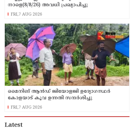
നാളെ(8/8/26) അവധി പ്രഖ്യാപിച്ചു
FRI,7 AUG 2026
മൈനിങ് ആൻഡ്​ ജിയോളജി ഉദ്യോഗസ്ഥർ
കോളയാട് കൂവ ഉന്നതി സന്ദർശിച്ചു
FRI,7 AUG 2026
Latest