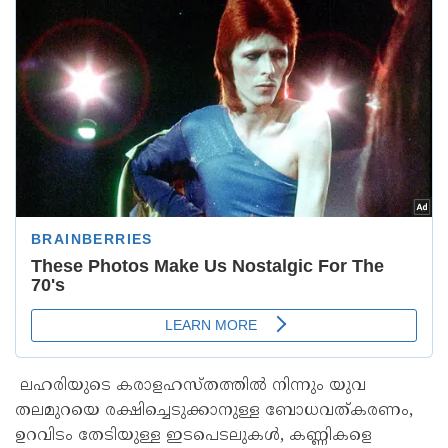
ലഹരിയുടെ കരാളഹസ്തത്തിൽ നിന്നും യുവ
തലമുറയെ രക്ഷിച്ചെടുക്കാനുള്ള ബോധവത്കരണം,
ഉറവിടം തേടിയുള്ള ഇടപെടലുകൾ, കണ്ണികളെ