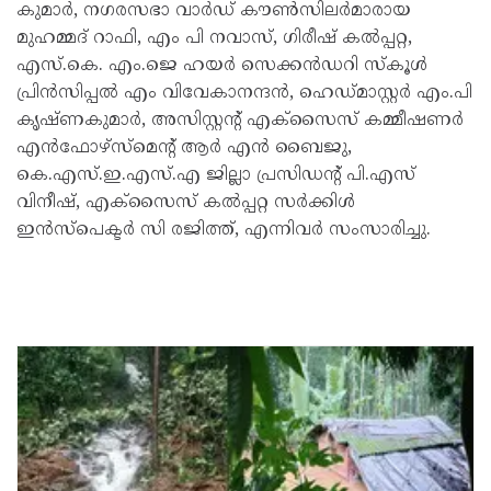
കുമാർ, നഗരസഭാ വാർഡ്‌ കൗൺസിലർമാരായ
മുഹമ്മദ് റാഫി, എം പി നവാസ്, ഗിരീഷ് കൽപ്പറ്റ,
എസ്.കെ. എം.ജെ ഹയർ സെക്കൻഡറി സ്കൂൾ
പ്രിൻസിപ്പൽ എം വിവേകാനന്ദൻ, ഹെഡ്മാസ്റ്റർ എം.പി
കൃഷ്ണകുമാർ, അസിസ്റ്റന്റ് എക്സൈസ് കമ്മീഷണർ
എൻഫോഴ്സ്മെന്റ് ആർ എൻ ബൈജു,
കെ.എസ്.ഇ.എസ്.എ ജില്ലാ പ്രസിഡന്റ് പി.എസ്
വിനീഷ്, എക്സൈസ് കൽപ്പറ്റ സർക്കിൾ
ഇൻസ്പെക്ടർ സി രജിത്ത്, എന്നിവർ സംസാരിച്ചു.