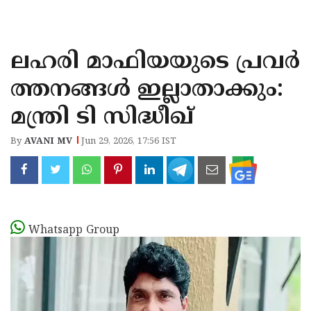
KOZHIKODE
WAYANAD
ലഹരി മാഫിയയുടെ പ്രവർ
KANNUR
ത്തനങ്ങൾ ഇല്ലാതാക്കും:
KASARAGOD
മന്ത്രി ടി സിദ്ധീഖ്
By
AVANI MV
Jun 29, 2026, 17:56 IST
Whatsapp Group