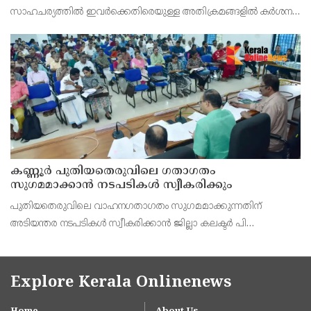
സാഹചര്യത്തിൽ ഇവർക്കെതിരെയുള്ള അതിക്രമങ്ങളിൽ കർശന
നടപടി സ്വീകരിക്കുമെന്ന് വയോജന കമ്മീഷൻ ചെയർമാൻ അഡ്വ.
കെ. സോമപ്രസാദ്.
കണ്ണൂർ പുതിയതെരുവിലെ ഗതാഗതം
സുഗമമാക്കാന്‍ നടപടികള്‍ സ്വീകരിക്കും
പുതിയതെരുവിലെ വാഹനഗതാഗതം സുഗമമാക്കുന്നതിന്
അടിയന്തര നടപടികള്‍ സ്വീകരിക്കാന്‍ ജില്ലാ കലക്ടര്‍ പി
വിഷ്ണുരാജിന്റെ നേതൃത്വത്തില്‍ ചേര്‍ന്ന യോഗത്തില്‍ തീരുമാനം.
Explore Kerala Onlinenews