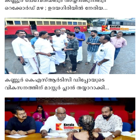
കണ്ണൂർ ചെമ്പേരിയിലും അയ്യൻകുന്നിലും
റെക്കോർഡ് മഴ ; ഉദയഗിരിയിൽ നേരിയ
ഉരുൾപൊട്ടൽ; 13 പേരെ ക്യാമ്പിലേക്ക് മാറ്റി
കണ്ണൂർ കെഎസ്ആർടിസി ഡിപ്പോയുടെ
വികസനത്തിന് മാസ്റ്റർ പ്ലാൻ തയ്യാറാക്കി
സമർപ്പിക്കും : ടി ഒ മോഹനൻ എം എൽ എ