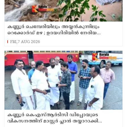
കണ്ണൂർ ചെമ്പേരിയിലും അയ്യൻകുന്നിലും
റെക്കോർഡ് മഴ ; ഉദയഗിരിയിൽ നേരിയ
ഉരുൾപൊട്ടൽ; 13 പേരെ ക്യാമ്പിലേക്ക് മാറ്റി
FRI,7 AUG 2026
കണ്ണൂർ കെഎസ്ആർടിസി ഡിപ്പോയുടെ
വികസനത്തിന് മാസ്റ്റർ പ്ലാൻ തയ്യാറാക്കി