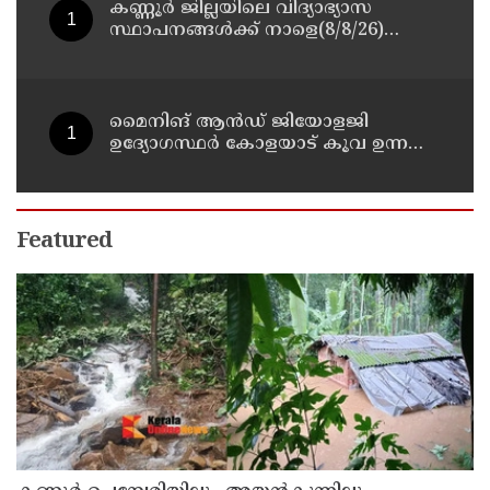
കണ്ണൂർ ജില്ലയിലെ വിദ്യാഭ്യാസ
സ്ഥാപനങ്ങള്‍ക്ക് നാളെ(8/8/26)
അവധി പ്രഖ്യാപിച്ചു
മൈനിങ് ആൻഡ്​ ജിയോളജി
ഉദ്യോഗസ്ഥർ കോളയാട് കൂവ ഉന്നതി
സന്ദർശിച്ചു
Featured