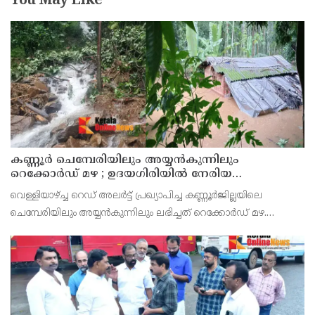
You May Like
കണ്ണൂർ ചെമ്പേരിയിലും അയ്യൻകുന്നിലും
റെക്കോർഡ് മഴ ; ഉദയഗിരിയിൽ നേരിയ
ഉരുൾപൊട്ടൽ; 13 പേരെ ക്യാമ്പിലേക്ക് മാറ്റി
വെള്ളിയാഴ്ച്ച റെഡ് അലർട്ട് പ്രഖ്യാപിച്ച കണ്ണൂർജില്ലയിലെ
ചെമ്പേരിയിലും അയ്യൻകുന്നിലും ലഭിച്ചത് റെക്കോർഡ് മഴ.
രാവിലെ 8.30 മുതലുള്ള ഏഴ് മണിക്കൂറിൽ ചെമ്പേരിയിൽ ലഭിച്ച 96
മില്ലിമീറ്റർ മഴ ആ സമയം സംസ്ഥാനത്ത