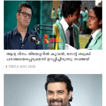
ആദ്യ ദിനം തിയേറ്ററില്‍ കൂവല്‍, നോട്ട് ബുക്ക്
പരാജയെപ്പെടുമെന്ന് ഉറപ്പിച്ചിരുന്നു; സഞ്ജയ്
THU,6 AUG 2026