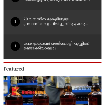
സംഭവം; മരണം രണ്ടായി,
എട്ടുപേർക്ക് പരിക്ക്
70 വയസിന് മുകളിലുള്ള
പ്രവാസികളെ പിരിച്ചു വിടും; കടുത്ത
നിലപാടുമായി കുവൈത്ത്
ചോറുകൊണ്ട് ഒരടിപൊളി പുഡ്ഡിംഗ്
ഉണ്ടാക്കിയാലോ?
Featured