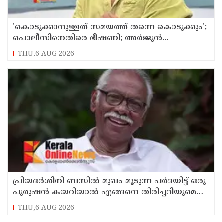
'കൊടുക്കാനുള്ളത് സമയത്ത് തന്നെ കൊടുക്കും';
പൊലീസിനെതിരെ ഭീഷണി; അർജുൻ
ആയങ്കിക്കെതിരെ കേസെടുത്തു
THU,6 AUG 2026
പ്രിയദർശിനി ബസിൽ മുഖം മൂടുന്ന പർദയിട്ട് ഒരു
പുരുഷൻ കയറിയാൽ എങ്ങനെ തിരിച്ചറിയുമെന്ന്
എംഎൻ കാരശ്ശേരി
THU,6 AUG 2026