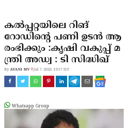
KOZHIKODE
WAYANAD
കൽപ്പറ്റയിലെ റിങ്
KANNUR
റോഡിന്റെ പണി ഉടൻ ആ
KASARAGOD
രംഭിക്കും :കൃഷി വകുപ്പ് മ
ന്ത്രി അഡ്വ : ടി സിദ്ധിഖ്‌
By
AVANI MV
Jul 7, 2026, 19:57 IST
Whatsapp Group