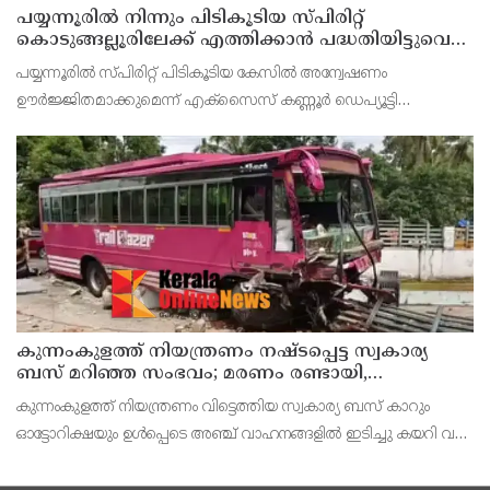
പയ്യന്നൂരിൽ നിന്നും പിടികൂടിയ സ്പിരിറ്റ്
കൊടുങ്ങല്ലൂരിലേക്ക് എത്തിക്കാൻ പദ്ധതിയിട്ടുവെന്ന്
എക്സൈസ് ഡെപ്യൂട്ടി കമ്മിഷണർ
പയ്യന്നൂരിൽ സ്പിരിറ്റ് പിടികൂടിയ കേസിൽ അന്വേഷണം
ഊർജ്ജിതമാക്കുമെന്ന് എക്സൈസ് കണ്ണൂർ ഡെപ്യൂട്ടി
കമ്മീഷണർ ടിഎം ശ്രീനിവാസൻ കണ്ണൂർ എക്സൈസ് അസി.
കമ്മീഷണർ പി. സജിത്ത് കുമാർ എന്നിവർ കണ്ണൂരിൽവാർത്താ
സമ്മേളനത്
കുന്നംകുളത്ത് നിയന്ത്രണം നഷ്ടപ്പെട്ട സ്വകാര്യ
ബസ് മറിഞ്ഞ സംഭവം; മരണം രണ്ടായി,
എട്ടുപേർക്ക് പരിക്ക്
കുന്നംകുളത്ത് നിയന്ത്രണം വിട്ടെത്തിയ സ്വകാര്യ ബസ് കാറും
ഓട്ടോറിക്ഷയും ഉൾപ്പെടെ അഞ്ച് വാഹനങ്ങളിൽ ഇടിച്ചു കയറി വൻ
അപകടം. അപകടത്തിൽ സ്കൂട്ടർ യാത്രക്കാരിയായ കോളേജ്
വിദ്യാർഥിനി അടക്കം രണ്ടുപേർ മരിച്ചു. പന