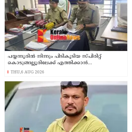
പയ്യന്നൂരിൽ നിന്നും പിടികൂടിയ സ്പിരിറ്റ്
കൊടുങ്ങല്ലൂരിലേക്ക് എത്തിക്കാൻ
പദ്ധതിയിട്ടുവെന്ന് എക്സൈസ് ഡെപ്യൂട്ടി
THU,6 AUG 2026
കമ്മിഷണർ