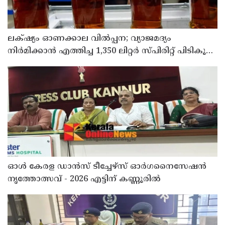
ലക്‌ഷ്യം ഓണക്കാല വിൽപ്പന; വ്യാജമദ്യം
നിർമിക്കാൻ എത്തിച്ച 1,350 ലിറ്റർ സ്പിരിറ്റ് പിടികൂടി;
രണ്ട് പേർ അറസ്റ്റിൽ
ഓൾ കേരള ഡാൻസ് ടീച്ചേഴ്സ് ഓർഗനൈസേഷൻ
നൃത്തോത്സവ് - 2026 എട്ടിന് കണ്ണൂരിൽ