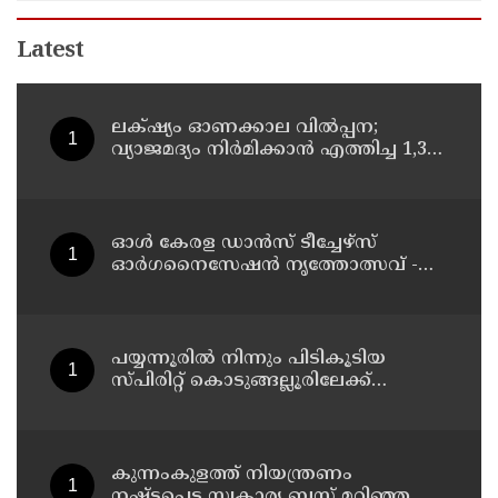
Latest
ലക്‌ഷ്യം ഓണക്കാല വിൽപ്പന;
വ്യാജമദ്യം നിർമിക്കാൻ എത്തിച്ച 1,350
ലിറ്റർ സ്പിരിറ്റ് പിടികൂടി; രണ്ട് പേർ
അറസ്റ്റിൽ
ഓൾ കേരള ഡാൻസ് ടീച്ചേഴ്സ്
ഓർഗനൈസേഷൻ നൃത്തോത്സവ് -
2026 എട്ടിന് കണ്ണൂരിൽ
പയ്യന്നൂരിൽ നിന്നും പിടികൂടിയ
സ്പിരിറ്റ് കൊടുങ്ങല്ലൂരിലേക്ക്
എത്തിക്കാൻ പദ്ധതിയിട്ടുവെന്ന്
എക്സൈസ് ഡെപ്യൂട്ടി കമ്മിഷണർ
കുന്നംകുളത്ത് നിയന്ത്രണം
നഷ്ടപ്പെട്ട സ്വകാര്യ ബസ് മറിഞ്ഞ