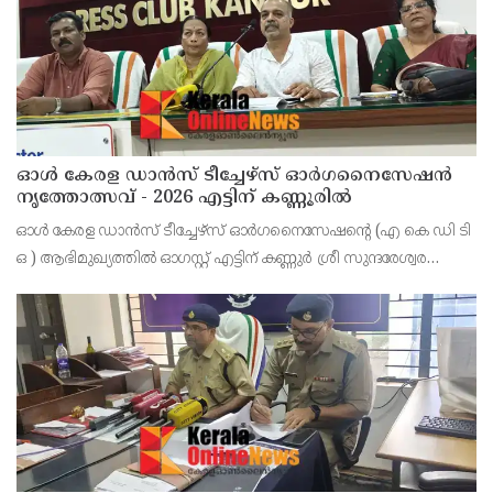
ഓൾ കേരള ഡാൻസ് ടീച്ചേഴ്സ് ഓർഗനൈസേഷൻ
നൃത്തോത്സവ് - 2026 എട്ടിന് കണ്ണൂരിൽ
ഓൾ കേരള ഡാൻസ് ടീച്ചേഴ്സ് ഓർഗനൈസേഷൻ്റെ (എ കെ ഡി ടി
ഒ ) ആഭിമുഖ്യത്തിൽ ഓഗസ്റ്റ് എട്ടിന് കണ്ണുർ ശ്രീ സുന്ദരേശ്വര
ക്ഷേത്രത്തിൽ നൃത്തോത്സവ്_2026 സീസൺ 2 നടത്തുമെന്ന്
സംഘാടകർ കണ്ണൂർ പ്രസ് ക്ളബ്ബിൽ വാർത്താ സമ