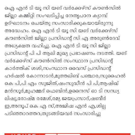
ഐ എൻ ടി യൂ സി യങ് വർക്കേഴ്സ് കൗൺസിൽ
ജില്ലാ കമ്മിറ്റി സംഘടിപ്പിച്ച നേതൃപഠന ക്യാമ്പ്
ഉദ്ഘാടനം ചെയ്തു സംസാരിക്കുകയായിരുന്നു
അദ്ധേഹം. ഐ എൻ ടി യൂ സി യങ് വർക്കേഴ്സ്
കൗൺസിൽ ജില്ലാ പ്രസിഡന്റ് സി എ അരുൺദേവ്
അധ്യക്ഷത വഹിച്ചു. ഐ എൻ ടി യൂ സി ജില്ലാ
പ്രസിഡന്റ് പി പി ആലി മുഖ്യ പ്രഭാഷണം നടത്തി. യങ്
വർക്കേഴ്സ് കൗൺസിൽ സംസ്ഥാന പ്രസിഡന്റ്
കാർത്തിക് ശശി,സംസ്ഥാന വൈസ് പ്രസിഡന്റ്
ഹർഷൽ കോന്നാടൻ,മുത്തലിബ്‌ പഞ്ചാര,സുഹൈൽ
കെ പി,പി എം സുജിത്,ഷംസുദ്ധീൻ പി പി,ആഷിഖ്
മൻസൂർ,മുഹമ്മദ് ഫെബിൻ,ഉനൈസ് ഓ ടി സന്ധ്യ
ലിഷു,രോഷ്‌മ രമേശ്,രമ്യ ജയപ്രസാദ്,ഷബീർ
ഇ,അനൂപ് കെ എ സ്,അജിഷ എൻ എ,ശില്പ
പടിഞ്ഞാറത്തറ,തുടങ്ങിയവർ സംസാരിച്ചു