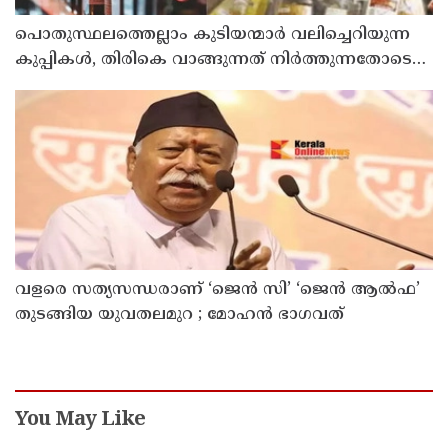
പൊതുസ്ഥലത്തെല്ലാം കുടിയന്മാര്‍ വലിച്ചെറിയുന്ന
കുപ്പികള്‍, തിരികെ വാങ്ങുന്നത് നിര്‍ത്തുന്നതോടെ
ഇത് ഇരട്ടിക്കും, കോടികളുടെ ലാഭമുള്ള പദ്ധതി
നിര്‍ത്തിയത് എന്തിന്? സര്‍ക്കാരിന്റേത് തലതിരിഞ്ഞ
തീരുമാനമോ?
വളരെ സത്യസന്ധരാണ് ‘ജെൻ സി’ ‘ജെൻ ആൽഫ’
തുടങ്ങിയ യുവതലമുറ ; മോഹൻ ഭാഗവത്
You May Like