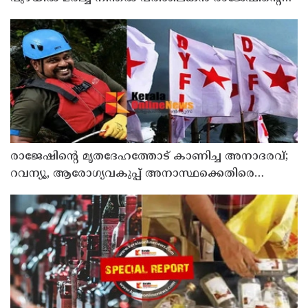
മൃതദേഹത്തോട് അനാദരവ് : റിപ്പോർട്ട് ലഭിച്ചാലുടൻ
നടപടിയെന്ന് കളക്ടർ
രാജേഷിന്റെ മൃതദേഹത്തോട് കാണിച്ച അനാദരവ്;
റവന്യൂ, ആരോഗ്യവകുപ്പ് അനാസ്ഥക്കെതിരെ
കടുത്ത നടപടി വേണം; ഡിവൈഎഫ്ഐ
ശക്തമായ പ്രതിഷേധത്തിലേക്ക്