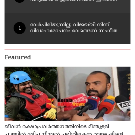
30 പേർക്ക് സഹായധനം അനുവദിച്ചു
വേർപിരിയുന്നില്ല; വിജയ്‍യി നിന്ന്
വിവാഹമോചനം വേണ്ടെന്ന് സംഗീത
Featured
ജീവൻ രക്ഷാപ്രവർത്തനത്തിനിടെ മീന്തുള്ളി
പുഴയിൽ മരിച്ച നീന്തൽ പരിശീലകൻ രാജേഷിൻ്റെ