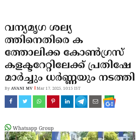
KOZHIKODE
WAYANAD
വന്യമൃഗ ശല്യ
KANNUR
ത്തിനെതിരെ ക
KASARAGOD
ത്തോലിക്ക കോൺഗ്രസ്
കളക്ടറേറ്റിലേക്ക് പ്രതിഷേ
മാർച്ചും ധർണ്ണയും നടത്തി
By
AVANI MV
Mar 17, 2025, 10:15 IST
Whatsapp Group