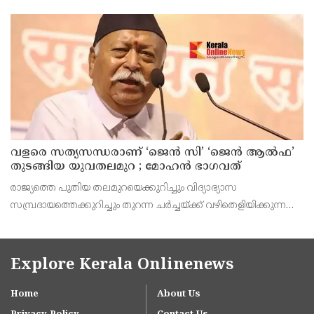
അപൂര്‍വമാണ്.
വളരെ സത്യസന്ധരാണ് ‘ജെൻ സി’ ‘ജെൻ ആൽഫ’
തുടങ്ങിയ യുവതലമുറ ; മോഹൻ ഭാഗവത്
രാജ്യത്തെ പുതിയ തലമുറയെക്കുറിച്ചും വിദ്യാഭ്യാസ
സമ്പ്രദായത്തെക്കുറിച്ചും തുറന്ന ചർച്ചയ്ക്ക് വഴിതെളിയിക്കുന്ന
നിർണ്ണായക പ്രസ്താവനയുമായി ആർ.എസ്.എസ് മേധാവി
മോഹൻ ഭാഗവത് രംഗത്ത്. നിലവിലെ തലമുറയെക്കാൾ വളരെ
Explore Kerala Onlinenews
Home
About Us