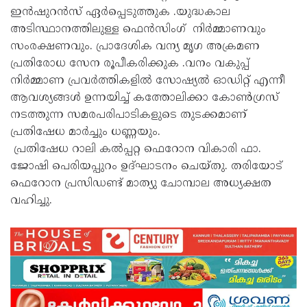
ഇൻഷുറൻസ് ഏർപ്പെടുത്തുക .യുദ്ധകാല
അടിസ്ഥാനത്തിലുള്ള ഫെൻസിംഗ് നിർമ്മാണവും
സംരക്ഷണവും. പ്രാദേശിക വന്യ മൃഗ അക്രമണ
പ്രതിരോധ സേന രൂപീകരിക്കുക .വനം വകുപ്പ്
നിർമ്മാണ പ്രവർത്തികളിൽ സോഷ്യൽ ഓഡിറ്റ് എന്നീ
ആവശ്യങ്ങൾ ഉന്നയിച്ച് കത്തോലിക്കാ കോൺഗ്രസ്
നടത്തുന്ന സമരപരിപാടികളുടെ തുടക്കമാണ്
പ്രതിഷേധ മാർച്ചും ധണ്ണയും.
പ്രതിഷേധ റാലി കൽപ്പറ്റ ഫെറോന വികാരി ഫാ.
ജോഷി പെരിയപ്പുറം ഉദ്ഘാടനം ചെയ്തു. തരിയോട്
ഫെറോന പ്രസിഡണ്ട് മാത്യു ചോമ്പാല അധ്യക്ഷത
വഹിച്ചു.