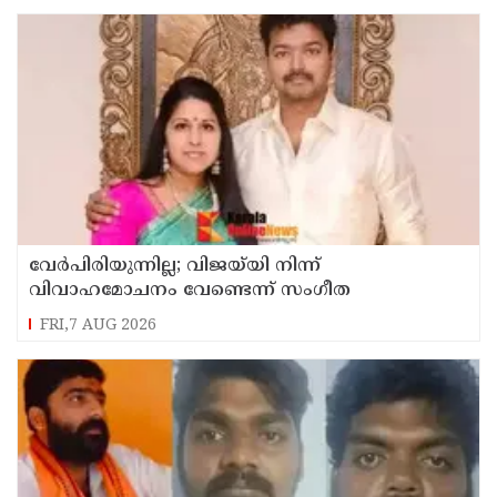
വേർപിരിയുന്നില്ല; വിജയ്‍യി നിന്ന്
വിവാഹമോചനം വേണ്ടെന്ന് സംഗീത
FRI,7 AUG 2026