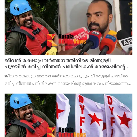
ജീവൻ രക്ഷാപ്രവർത്തനത്തിനിടെ മീന്തുള്ളി
പുഴയിൽ മരിച്ച നീന്തൽ പരിശീലകൻ രാജേഷിൻ്റെ
മൃതദേഹത്തോട് അനാദരവ് : റിപ്പോർട്ട് ലഭിച്ചാലുടൻ
ജീവൻ രക്ഷാപ്രവർത്തനത്തിനിടെ ചെറുപുഴ മീ ന്തുള്ളി പുഴയിൽ
നടപടിയെന്ന് കളക്ടർ
മരിച്ച നീന്തൽ പരിശീലകൻ രാജേഷിൻ്റെ മൃതദേഹം പരിയാരത്തെ
കണ്ണൂർ മെഡിക്കൽ കോളേജ് ആശുപത്രിയിൽ നിന്നും
പോസ്റ്റുമോർട്ടം നടപടികൾക്കു ശേഷം സ്വദേശമായ തിരുവ