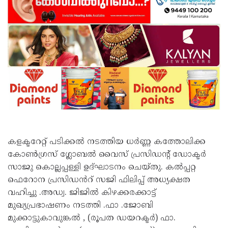
കളക്ടറേറ്റ് പടിക്കൽ നടത്തിയ ധർണ്ണ കത്തോലിക്ക
കോൺഗ്രസ് ഗ്ലോബൽ വൈസ് പ്രസിഡൻ്റ് ഡോക്ടർ
സാജു കൊല്ലപ്പള്ളി ഉദ്ഘാടനം ചെയ്തു. കൽപ്പറ്റ
ഫെറോന പ്രസിഡൻറ് സജി ഫിലിപ്പ് അധ്യക്ഷത
വഹിച്ചു .അഡ്വ. ജിജിൽ കിഴക്കരക്കാട്ട്
മുഖ്യപ്രഭാഷണം നടത്തി .ഫാ .ജോബി
മുക്കാട്ടുകാവുങ്കൽ , (രൂപത ഡയറക്ടർ) ഫാ.