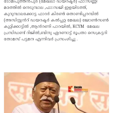
ടോമിപുത്തൻപുര (മേഖലാ ഡയറക്ടർ) ഫാ:സണ്ണി
മഠത്തിൽ നെടുമ്പാല ,ഫാ:സജി ഇളയിടത്ത്,
കുറുമ്പാലക്കോട്ട ഫാദർ കിരൺ തൊണ്ടിപ്പറമ്പിൽ
(അസിസ്റ്റൻറ് ഡയറക്ടർ കൽപ്പറ്റ മേഖല) ജോൺസൺ
കുറ്റിക്കാട്ടിൽ ,ആൻറണി പാറയിൽ, KCYM മേഖല
പ്രസിഡണ്ട് റിജിൽ,ബിനു ഏറണാട്ട് രൂപതാ സെക്രട്ടറി
തോമസ് പട്ടമന എന്നിവർ പ്രസംഗിച്ചു .