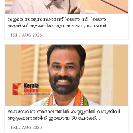
വളരെ സത്യസന്ധരാണ് ‘ജെൻ സി’ ‘ജെൻ
ആൽഫ’ തുടങ്ങിയ യുവതലമുറ ; മോഹൻ
ഭാഗവത്
FRI,7 AUG 2026
ജനസേവന അദാലത്തിൽ കണ്ണൂരിൽ വന്യജീവി
ആക്രമണത്തിന് ഇരയായ 30 പേർക്ക്
സഹായധനം അനുവദിച്ചു
FRI,7 AUG 2026