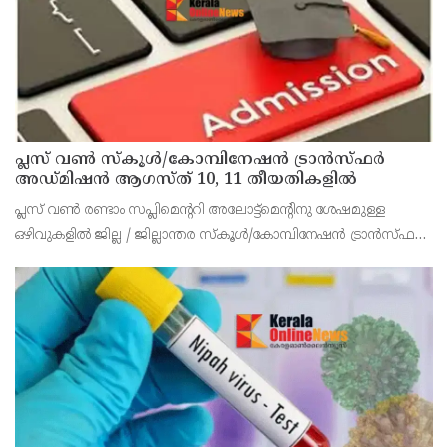
പ്ലസ് വൺ സ്‌കൂൾ/കോമ്പിനേഷൻ ട്രാൻസ്ഫർ
അഡ്മിഷൻ ആഗസ്ത് 10, 11 തീയതികളിൽ
പ്ലസ് വൺ രണ്ടാം സപ്ലിമെന്ററി അലോട്ട്‌മെന്റിനു ശേഷമുള്ള
ഒഴിവുകളിൽ ജില്ല / ജില്ലാന്തര സ്‌കൂൾ/കോമ്പിനേഷൻ ട്രാൻസ്ഫർ
അലോട്ട്‌മെന്റിനായി അപേക്ഷിക്കാനുള്ള അവസരം ആഗസ്റ്റ് 7 ന്
വൈകിട്ട് 4 മണി വരെ നൽകിയിരുന്നു