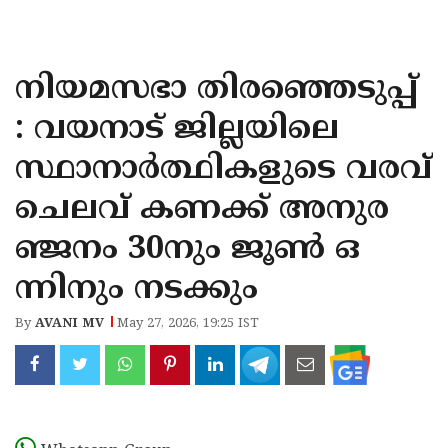
KOZHIKODE
WAYANAD
നിയമസഭാ തിരഞ്ഞെടുപ്പ്
KANNUR
: വയനാട് ജില്ലയിലെ
KASARAGOD
സ്ഥാനാർത്ഥികളുടെ വരവ്
ചെലവ് കണക്ക് അനുര
ഞ്ജനം 30നും ജൂൺ ഒ
ന്നിനും നടക്കും
By
AVANI MV
May 27, 2026, 19:25 IST