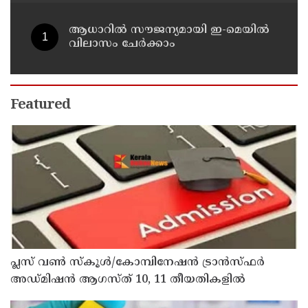
വി ഡി സതീശൻ
ആധാറിൽ സൗജന്യമായി ഇ-മെയിൽ
വിലാസം ചേർക്കാം
Featured
പ്ലസ് വൺ സ്‌കൂൾ/കോമ്പിനേഷൻ ട്രാൻസ്ഫർ
അഡ്മിഷൻ ആഗസ്ത് 10, 11 തീയതികളിൽ