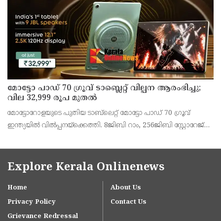
മോട്ടോ പാഡ് 70 ഗ്രൂവ് ടാബ്ലെറ്റ് വില്പന ആരംഭിച്ചു;
വില 32,999 രൂപ മുതൽ
മോട്ടോറോളയുടെ പുതിയ ടാബ്‌ലെറ്റ് മോട്ടോ പാഡ് 70 ഗ്രൂവ്
ഇന്ത്യയിൽ വിൽപ്പനയ്‌ക്കെത്തി. 8ജിബി റാം, 256ജിബി സ്റ്റോറേജ്
പതിപ്പിന് 36,999 രൂപയാണ് ലോഞ്ച് വില. ബാങ്ക് ഓഫറുകൾ
ഉൾപ്പെടെ 32,999 രൂപയാണ് ഫലപ്രദമായ
Explore Kerala Onlinenews
Home
About Us
Privacy Policy
Contact Us
Grievance Redressal