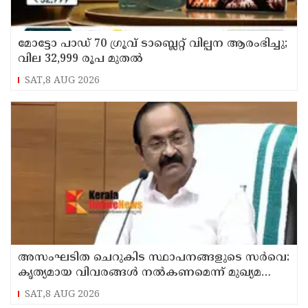
മോട്ടോ പാഡ് 70 ഗ്രൂവ് ടാബ്ലെറ്റ് വില്പന ആരംഭിച്ചു;
വില 32,999 രൂപ മുതൽ
SAT,8 AUG 2026
അസംഘടിത ചെറുകിട സ്ഥാപനങ്ങളുടെ സർവെ:
കൃത്യമായ വിവരങ്ങൾ നൽകണമെന്ന് മുഖ്യമന്ത്രി
വി ഡി സതീശൻ
SAT,8 AUG 2026