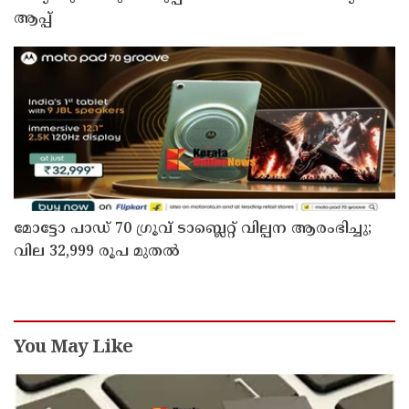
ആപ്പ്
മോട്ടോ പാഡ് 70 ഗ്രൂവ് ടാബ്ലെറ്റ് വില്പന ആരംഭിച്ചു;
വില 32,999 രൂപ മുതൽ
You May Like