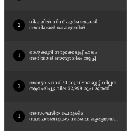
11 തീയതികളിൽ
നിപയിൽ നിന്ന് പൂർണമുക്തി;
മെഡിക്കൽ കോളേജിൽ
ചികിത്സയിലിരുന്ന 43കാരൻ
വീട്ടിലേക്ക് മടങ്ങി
ഭാഗ്യക്കുറി നറുക്കെടുപ്പ് ഫലം
അറിയാൻ ഔദ്യോഗിക ആപ്പ്
മോട്ടോ പാഡ് 70 ഗ്രൂവ് ടാബ്ലെറ്റ് വില്പന
ആരംഭിച്ചു; വില 32,999 രൂപ മുതൽ
അസംഘടിത ചെറുകിട
സ്ഥാപനങ്ങളുടെ സർവെ: കൃത്യമായ
വിവരങ്ങൾ നൽകണമെന്ന് മുഖ്യമന്ത്രി