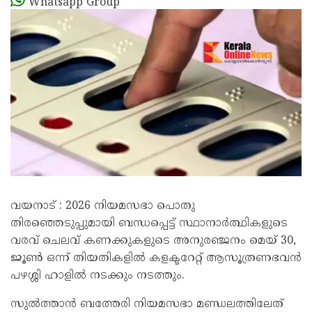
Whatsapp Group
വയനാട് : 2026 നിയമസഭാ പൊതു
തിരഞ്ഞെടുപ്പുമായി ബന്ധപ്പെട്ട് സ്ഥാനാർത്ഥികളുടെ
വരവ് ചെലവ് കണക്കുകളുടെ അനുരഞ്ജനം മെയ് 30,
ജൂൺ ഒന്ന് തിയതികളിൽ കളക്ടറേറ്റ് ആസൂത്രണഭവൻ
പഴശ്ശി ഹാളിൽ നടക്കും നടത്തും.
സുൽത്താൻ ബത്തേരി നിയമസഭാ മണ്ഡലത്തിലേത്