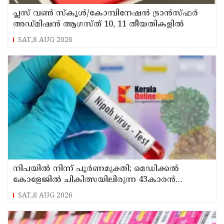
പ്ലസ് വൺ സ്‌കൂൾ/കോമ്പിനേഷൻ ട്രാൻസ്ഫർ
അഡ്മിഷൻ ആഗസ്ത് 10, 11 തീയതികളിൽ
SAT,8 AUG 2026
നിപയിൽ നിന്ന് പൂർണമുക്തി; മെഡിക്കൽ
കോളേജിൽ ചികിത്സയിലിരുന്ന 43കാരൻ
വീട്ടിലേക്ക് മടങ്ങി
SAT,8 AUG 2026