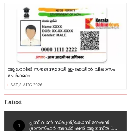
ആധാറിൽ സൗജന്യമായി ഇ-മെയിൽ വിലാസം
ചേർക്കാം
SAT,8 AUG 2026
Latest
പ്ലസ് വൺ സ്‌കൂൾ/കോമ്പിനേഷൻ
ട്രാൻസ്ഫർ അഡ്മിഷൻ ആഗസ്ത് 10,