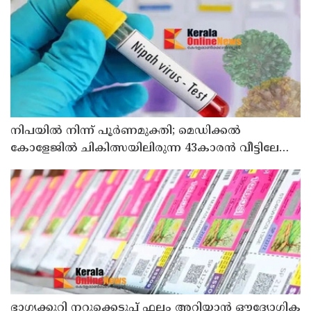
നിപയിൽ നിന്ന് പൂർണമുക്തി; മെഡിക്കൽ
കോളേജിൽ ചികിത്സയിലിരുന്ന 43കാരൻ വീട്ടിലേക്ക്
മടങ്ങി
ഭാഗ്യക്കുറി നറുക്കെടുപ്പ് ഫലം അറിയാൻ ഔദ്യോഗിക