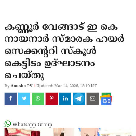
KOZHIKODE
WAYANAD
കണ്ണൂർ വേങ്ങാട് ഇ കെ
KANNUR
നായനാർ സ്മാരക ഹയർ
KASARAGOD
സെക്കന്ററി സ്‌കൂൾ
കെട്ടിടം ഉദ്ഘാടനം
ചെയ്തു
By
Anusha PV
Updated: Mar 14, 2026, 18:10 IST
Whatsapp Group