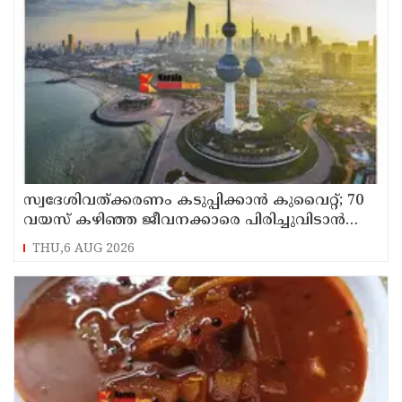
സ്വദേശിവത്ക്കരണം കടുപ്പിക്കാന്‍ കുവൈറ്റ്; 70
വയസ് കഴിഞ്ഞ ജീവനക്കാരെ പിരിച്ചുവിടാന്‍
തീരുമാനം
THU,6 AUG 2026