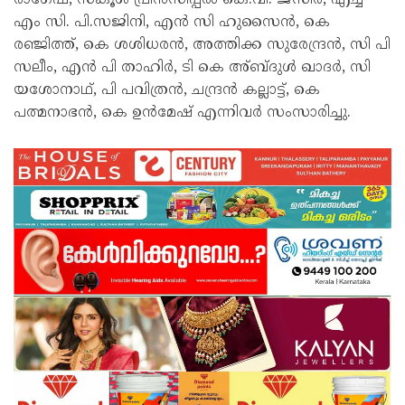
എം സി. പി.സജിനി, എൻ സി ഹുസൈൻ, കെ
രഞ്ജിത്ത്, കെ ശശിധരൻ, അത്തിക്ക സുരേന്ദ്രൻ, സി പി
സലീം, എൻ പി താഹിർ, ടി കെ അ്ബ്ദുൾ ഖാദർ, സി
യശോനാഥ്, പി പവിത്രൻ, ചന്ദ്രൻ കല്ലാട്ട്, കെ
പത്മനാഭൻ, കെ ഉൻമേഷ് എന്നിവർ സംസാരിച്ചു.