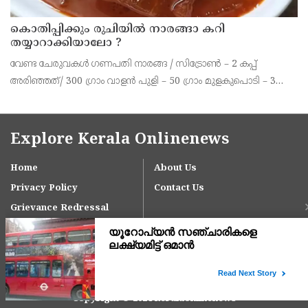
കൊതിപ്പിക്കും രുചിയിൽ നാരങ്ങാ കറി
തയ്യാറാക്കിയാലോ ?
വേണ്ട ചേരുവകൾ ഗണപതി നാരങ്ങ / സിട്രോൺ – 2 കപ്പ്
അരിഞ്ഞത്/ 300 ഗ്രാം വാളൻ പുളി – 50 ഗ്രാം മുളകുപൊടി – 3
ടീസ്പൂൺ പച്ചമുളക് – 2 എണ്ണം കറിവേപ്പില ആവിശ്യത്തിന് ഇഞ്ചി
– ഒരു ചെറിയ കഷണം വെളുത്തുള്ളി – 10 മുതൽ
Explore Kerala Onlinenews
Home
About Us
Privacy Policy
Contact Us
Grievance Redressal
Copyright © 2024 keralaonlinenews