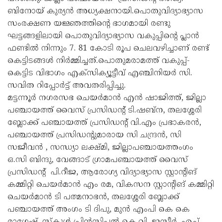
ബിനോയ് കുര്യൻ അധ്യക്ഷനായി.പൊതുവിദ്യാഭ്യാസ
സംരക്ഷണ യജ്ഞത്തിന്റെ ഭാഗമായി രണ്ടു
ഘട്ടങ്ങളിലായി പൊതുവിദ്യാഭ്യാസ വകുപ്പിന്റെ പ്ലാൻ
ഫണ്ടിൽ നിന്നും 7. 81 കോടി രൂപ ചെലവഴിച്ചാണ് രണ്ട്
കെട്ടിടങ്ങൾ നിർമ്മിച്ചത്.പൊതുമരാമത്ത് വകുപ്പ്-
കെട്ടിട വിഭാഗം എക്സിക്യൂട്ടീവ് എഞ്ചിനിയർ സി.
സവിത റിപ്പോർട്ട് അവതരിപ്പിച്ചു.
മട്ടന്നൂർ നഗരസഭ ചെയർമാൻ എൻ ഷാജിത്ത്, ജില്ലാ
പഞ്ചായത്ത് വൈസ് പ്രസിഡന്റ് ടി.ഷബ്ന, തലശ്ശേരി
ബ്ലോക്ക് പഞ്ചായത്ത് പ്രസിഡന്റ് വി.എം പ്രഭാകരൻ,
പഞ്ചായത്ത് പ്രസിഡന്റുമാരായ സി ചന്ദ്രൻ, സി
സജീവൻ , സന്ധ്യാ ലക്ഷ്മി, ജില്ലാപഞ്ചായത്തംഗം
ഒ.സി ബിന്ദു, വേങ്ങാട് ഗ്രാമപഞ്ചായത്ത് വൈസ്
പ്രസിഡന്റ് പി.റീജ, ആരോഗ്യ വിദ്യാഭ്യാസ സ്റ്റാന്റിങ്
കമ്മിറ്റി ചെയർമാൻ എം രമ, വികസന സ്റ്റാന്റിങ് കമ്മിറ്റി
ചെയർമാൻ ടി പത്മനാഭൻ, തലശ്ശേരി ബ്ലോക്ക്
പഞ്ചായത്ത് അംഗം ടി ദിപു, മുൻ എംപി കെ കെ
രാഗേഷ്, സ്‌കൂൾ പ്രിൻസിപ്പൽ കെ.വി. ജസീർ, എച്ച്